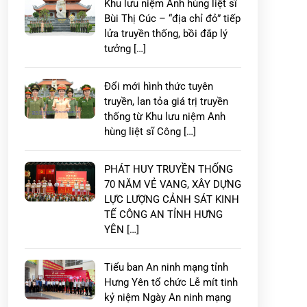
Khu lưu niệm Anh hùng liệt sĩ
Bùi Thị Cúc – “địa chỉ đỏ” tiếp
lửa truyền thống, bồi đắp lý
tưởng […]
Đổi mới hình thức tuyên
truyền, lan tỏa giá trị truyền
thống từ Khu lưu niệm Anh
hùng liệt sĩ Công […]
PHÁT HUY TRUYỀN THỐNG
70 NĂM VẺ VANG, XÂY DỰNG
LỰC LƯỢNG CẢNH SÁT KINH
TẾ CÔNG AN TỈNH HƯNG
YÊN […]
Tiểu ban An ninh mạng tỉnh
Hưng Yên tổ chức Lễ mít tinh
kỷ niệm Ngày An ninh mạng