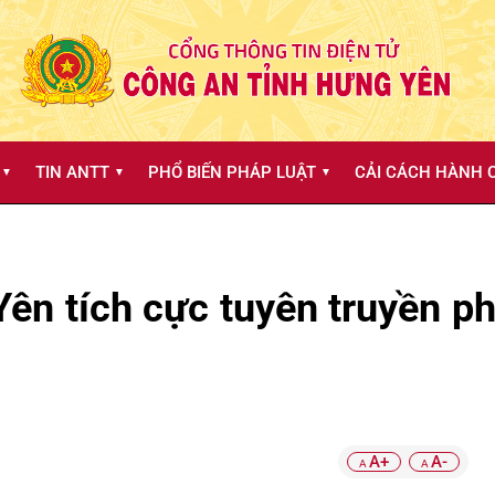
TIN ANTT
PHỔ BIẾN PHÁP LUẬT
CẢI CÁCH HÀNH C
▼
▼
▼
n tích cực tuyên truyền phâ
A+
A-
A
A