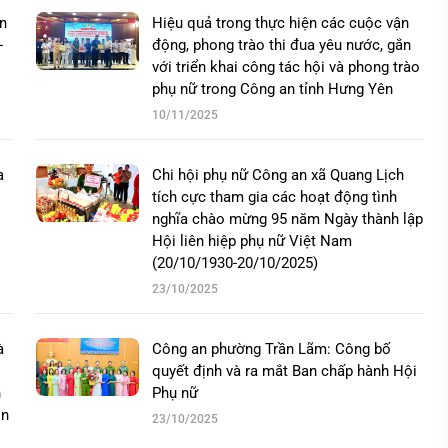
an
Hiệu quả trong thực hiện các cuộc vận
-
động, phong trào thi đua yêu nước, gắn
với triển khai công tác hội và phong trào
phụ nữ trong Công an tỉnh Hưng Yên
10/11/2025
a
Chi hội phụ nữ Công an xã Quang Lịch
tích cực tham gia các hoạt động tình
nghĩa chào mừng 95 năm Ngày thành lập
Hội liên hiệp phụ nữ Việt Nam
(20/10/1930-20/10/2025)
23/10/2025
à
Công an phường Trần Lãm: Công bố
o
quyết định và ra mắt Ban chấp hành Hội
n
Phụ nữ
ôn
23/10/2025