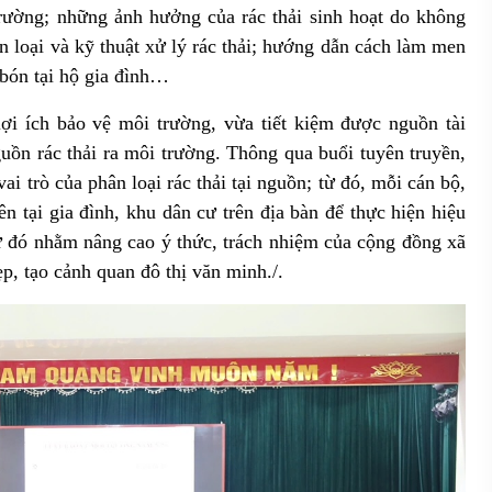
rường; những ảnh hưởng của rác thải sinh hoạt do không
 loại và kỹ thuật xử lý rác thải; hướng dẫn cách làm men
 bón tại hộ gia đình…
 lợi ích bảo vệ môi trường, vừa tiết kiệm được nguồn tài
uồn rác thải ra môi trường. Thông qua buổi tuyên truyền,
i trò của phân loại rác thải tại nguồn; từ đó, mỗi cán bộ,
ên tại gia đình, khu dân cư trên địa bàn để thực hiện hiệu
 Từ đó nhằm nâng cao ý thức, trách nhiệm của cộng đồng xã
p, tạo cảnh quan đô thị văn minh./.