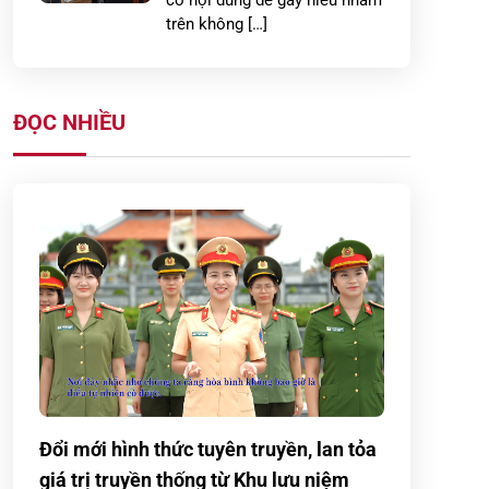
có nội dung dễ gây hiểu nhầm
trên không […]
Công an xã Thái Ninh ra quân
giải tỏa hành lang an toàn
ĐỌC NHIỀU
giao thông và triển khai ký
cam kết chấp […]
Công an xã Đoàn Đào phối
hợp làm sạch dữ liệu đất đai,
góp phần xây dựng chính
quyền số
Nâng cao cảnh giác và các
giải pháp phòng, chống tội
phạm xâm hại tình dục đối với
người từ đủ 13 […]
Đổi mới hình thức tuyên truyền, lan tỏa
giá trị truyền thống từ Khu lưu niệm
Công an xã Tân Hưng tiếp