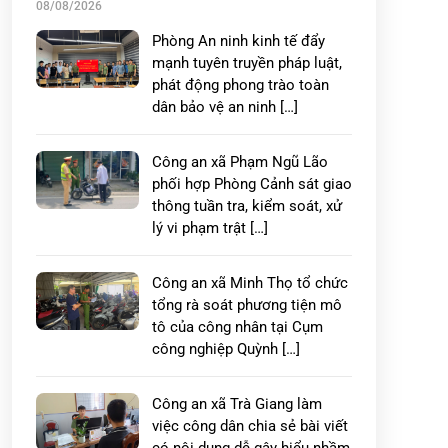
08/08/2026
Phòng An ninh kinh tế đẩy
mạnh tuyên truyền pháp luật,
phát động phong trào toàn
dân bảo vệ an ninh […]
Công an xã Phạm Ngũ Lão
phối hợp Phòng Cảnh sát giao
thông tuần tra, kiểm soát, xử
lý vi phạm trật […]
Công an xã Minh Thọ tổ chức
tổng rà soát phương tiện mô
tô của công nhân tại Cụm
công nghiệp Quỳnh […]
Công an xã Trà Giang làm
việc công dân chia sẻ bài viết