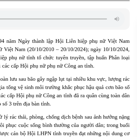
94 năm Ngày thành lập Hội Liên hiệp phụ nữ Việt Nam
 Việt Nam (20/10/2010 – 20/10/2024); ngày 10/10/2024,
ệp phụ nữ tỉnh tổ chức tuyên truyền, tập huấn Phân loại
ội các cấp Hội phụ nữ phụ nữ Công an tỉnh.
àn lưu sau bão gây ngập lụt tại nhiều khu vực, lượng rác
gia tổng vệ sinh môi trường khắc phục hậu quả cơn bão số
ác cấp Hội phụ nữ Công an tỉnh đã ra quân cùng toàn dân
số 3 trên địa bàn tỉnh.
xử lý rác thải, phòng, chống dịch bệnh sau ảnh hưởng nặng
hôi phục cuộc sống bình thường của người dân; trong buổi
 được cán bộ Hội LHPN tỉnh truyền đạt những nội dung cơ