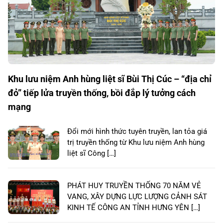
Khu lưu niệm Anh hùng liệt sĩ Bùi Thị Cúc – “địa chỉ
đỏ” tiếp lửa truyền thống, bồi đắp lý tưởng cách
mạng
Đổi mới hình thức tuyên truyền, lan tỏa giá
trị truyền thống từ Khu lưu niệm Anh hùng
liệt sĩ Công […]
PHÁT HUY TRUYỀN THỐNG 70 NĂM VẺ
VANG, XÂY DỰNG LỰC LƯỢNG CẢNH SÁT
KINH TẾ CÔNG AN TỈNH HƯNG YÊN […]