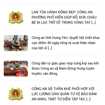
LAN TỎA HÀNH ĐỘNG ĐẸP: CÔNG AN
PHƯỜNG PHỐ HIẾN GIÚP ĐỠ, ĐƯA CHÁU
BÉ ĐI LẠC TRỞ VỀ TRONG VÒNG TAY […]
Công an tỉnh Hưng Yên: Quyết liệt triển khai
cao điểm 45 ngày tổng rà soát thân nhân
của liệt sĩ […]
Công dân tự giác giao nộp súng kíp sau khi
được Công an xã Nam Đông Hưng tuyên
truyền, vận động
CÔNG AN XÃ THẦN KHÊ PHỐI HỢP VỚI
LỰC LƯỢNG DÂN QUÂN TỰ VỆ BẢO ĐẢM
AN NINH, TRẬT TỰ DIỄN TẬP TÁC […]