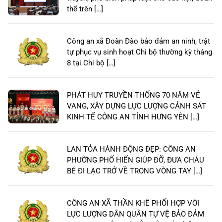
thể trên […]
Công an xã Đoàn Đào bảo đảm an ninh, trật
tự phục vụ sinh hoạt Chi bộ thường kỳ tháng
8 tại Chi bộ […]
PHÁT HUY TRUYỀN THỐNG 70 NĂM VẺ
VANG, XÂY DỰNG LỰC LƯỢNG CẢNH SÁT
KINH TẾ CÔNG AN TỈNH HƯNG YÊN […]
LAN TỎA HÀNH ĐỘNG ĐẸP: CÔNG AN
PHƯỜNG PHỐ HIẾN GIÚP ĐỠ, ĐƯA CHÁU
BÉ ĐI LẠC TRỞ VỀ TRONG VÒNG TAY […]
CÔNG AN XÃ THẦN KHÊ PHỐI HỢP VỚI
LỰC LƯỢNG DÂN QUÂN TỰ VỆ BẢO ĐẢM