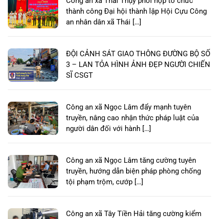
Công an xã Thái Thụy phối hợp tổ chức
thành công Đại hội thành lập Hội Cựu Công
an nhân dân xã Thái […]
ĐỘI CẢNH SÁT GIAO THÔNG ĐƯỜNG BỘ SỐ
3 – LAN TỎA HÌNH ẢNH ĐẸP NGƯỜI CHIẾN
SĨ CSGT
Công an xã Ngọc Lâm đẩy mạnh tuyên
truyền, nâng cao nhận thức pháp luật của
người dân đối với hành […]
Công an xã Ngọc Lâm tăng cường tuyên
truyền, hướng dẫn biện pháp phòng chống
tội phạm trộm, cướp […]
Công an xã Tây Tiền Hải tăng cường kiểm