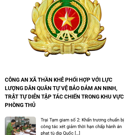
CÔNG AN XÃ THẦN KHÊ PHỐI HỢP VỚI LỰC
LƯỢNG DÂN QUÂN TỰ VỆ BẢO ĐẢM AN NINH,
TRẬT TỰ DIỄN TẬP TÁC CHIẾN TRONG KHU VỰC
PHÒNG THỦ
Trại Tạm giam số 2: Khẩn trương chuẩn bị
công tác xét giảm thời hạn chấp hành án
phạt tù dịp Quốc […]