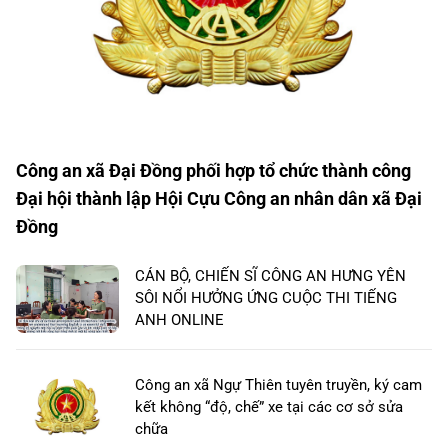
Công an xã Đại Đồng phối hợp tổ chức thành công
Đại hội thành lập Hội Cựu Công an nhân dân xã Đại
Đồng
CÁN BỘ, CHIẾN SĨ CÔNG AN HƯNG YÊN
SÔI NỔI HƯỞNG ỨNG CUỘC THI TIẾNG
ANH ONLINE
Công an xã Ngự Thiên tuyên truyền, ký cam
kết không “độ, chế” xe tại các cơ sở sửa
chữa