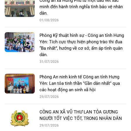
Công an xã Hưng Phú từ một dấu vết xác
minh đến hành trình nghĩa tình bảo vệ nhân
dân.
01/08/2026
Phòng Kỹ thuật hình sự - Công an tỉnh Hưng
Yên: Tích cực thực hiện phong trào thi đua
“Ba nhất”, hướng về cơ sở, ấm áp tình quân
dân.
31/07/2026
Phòng An ninh kinh tế Công an tỉnh Hưng
Yên: Lan tỏa tinh thần "Gần dân nhất" qua
các hoạt động an sinh xã hội
29/07/2026
CÔNG AN XÃ VŨ THƯ LAN TỎA GƯƠNG
NGƯỜI TỐT VIỆC TỐT, TRONG NHÂN DÂN
29/07/2026