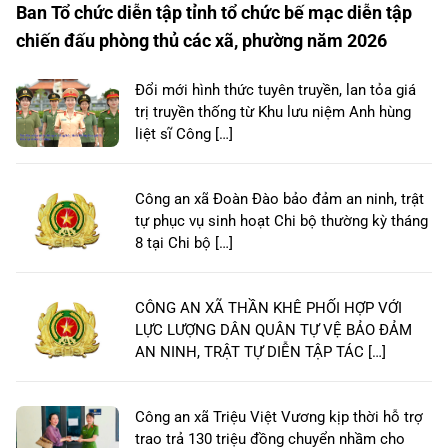
Ban Tổ chức diễn tập tỉnh tổ chức bế mạc diễn tập
chiến đấu phòng thủ các xã, phường năm 2026
Đổi mới hình thức tuyên truyền, lan tỏa giá
trị truyền thống từ Khu lưu niệm Anh hùng
liệt sĩ Công […]
Công an xã Đoàn Đào bảo đảm an ninh, trật
tự phục vụ sinh hoạt Chi bộ thường kỳ tháng
8 tại Chi bộ […]
CÔNG AN XÃ THẦN KHÊ PHỐI HỢP VỚI
LỰC LƯỢNG DÂN QUÂN TỰ VỆ BẢO ĐẢM
AN NINH, TRẬT TỰ DIỄN TẬP TÁC […]
Công an xã Triệu Việt Vương kịp thời hỗ trợ
trao trả 130 triệu đồng chuyển nhầm cho