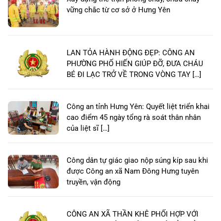
vững chắc từ cơ sở ở Hưng Yên
LAN TỎA HÀNH ĐỘNG ĐẸP: CÔNG AN
PHƯỜNG PHỐ HIẾN GIÚP ĐỠ, ĐƯA CHÁU
BÉ ĐI LẠC TRỞ VỀ TRONG VÒNG TAY […]
Công an tỉnh Hưng Yên: Quyết liệt triển khai
cao điểm 45 ngày tổng rà soát thân nhân
của liệt sĩ […]
Công dân tự giác giao nộp súng kíp sau khi
được Công an xã Nam Đông Hưng tuyên
truyền, vận động
CÔNG AN XÃ THẦN KHÊ PHỐI HỢP VỚI