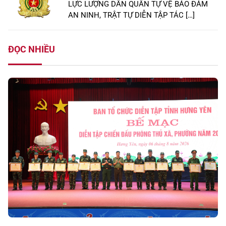
LỰC LƯỢNG DÂN QUÂN TỰ VỆ BẢO ĐẢM
AN NINH, TRẬT TỰ DIỄN TẬP TÁC […]
ĐỌC NHIỀU