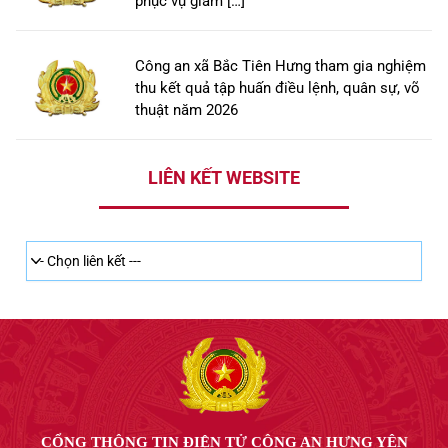
phục vụ giám […]
Công an xã Bắc Tiên Hưng tham gia nghiệm
thu kết quả tập huấn điều lệnh, quân sự, võ
thuật năm 2026
LIÊN KẾT WEBSITE
CỔNG THÔNG TIN ĐIỆN TỬ CÔNG AN HƯNG YÊN