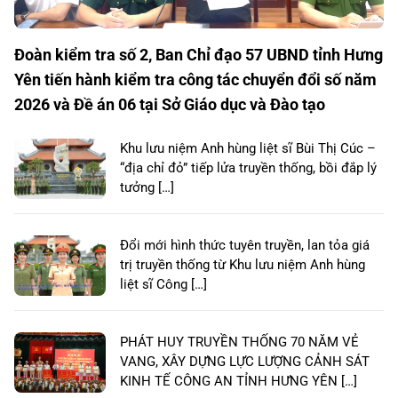
Đoàn kiểm tra số 2, Ban Chỉ đạo 57 UBND tỉnh Hưng
Yên tiến hành kiểm tra công tác chuyển đổi số năm
2026 và Đề án 06 tại Sở Giáo dục và Đào tạo
Khu lưu niệm Anh hùng liệt sĩ Bùi Thị Cúc –
“địa chỉ đỏ” tiếp lửa truyền thống, bồi đắp lý
tưởng […]
Đổi mới hình thức tuyên truyền, lan tỏa giá
trị truyền thống từ Khu lưu niệm Anh hùng
liệt sĩ Công […]
PHÁT HUY TRUYỀN THỐNG 70 NĂM VẺ
VANG, XÂY DỰNG LỰC LƯỢNG CẢNH SÁT
KINH TẾ CÔNG AN TỈNH HƯNG YÊN […]