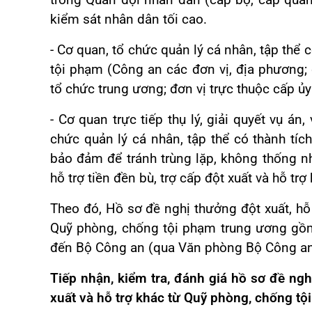
trong Quân đội nhân dân (cấp bộ, cấp quân
kiểm sát nhân dân tối cao.
- Cơ quan, tổ chức quản lý cá nhân, tập thể 
tội phạm (Công an các đơn vị, địa phương; 
tổ chức trung ương; đơn vị trực thuộc cấp ủy
- Cơ quan trực tiếp thụ lý, giải quyết vụ án,
chức quản lý cá nhân, tập thể có thành tíc
bảo đảm để tránh trùng lặp, không thống n
hỗ trợ tiền đền bù, trợ cấp đột xuất và hỗ t
Theo đó, Hồ sơ đề nghị thưởng đột xuất, hỗ t
Quỹ phòng, chống tội phạm trung ương gồm
đến Bộ Công an (qua Văn phòng Bộ Công a
Tiếp nhận, kiểm tra, đánh giá hồ sơ đề nghị
xuất và hỗ trợ khác từ Quỹ phòng, chống t