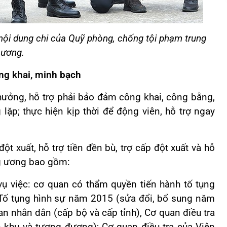
n nội dung chi của Quỹ phòng, chống tội phạm trung
ương.
ng khai, minh bạch
thưởng, hỗ trợ phải bảo đảm công khai, công bằng,
lặp; thực hiện kịp thời để động viên, hỗ trợ ngay
t xuất, hỗ trợ tiền đền bù, trợ cấp đột xuất và hỗ
ng ương bao gồm:
, vụ việc: cơ quan có thẩm quyền tiến hành tố tụng
t Tố tụng hình sự năm 2015 (sửa đổi, bổ sung năm
n nhân dân (cấp bộ và cấp tỉnh), Cơ quan điều tra