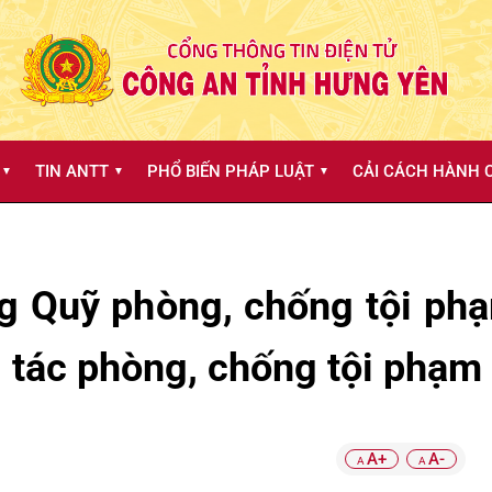
TIN ANTT
PHỔ BIẾN PHÁP LUẬT
CẢI CÁCH HÀNH C
▼
▼
▼
ng Quỹ phòng, chống tội ph
 tác phòng, chống tội phạm 
A+
A-
A
A