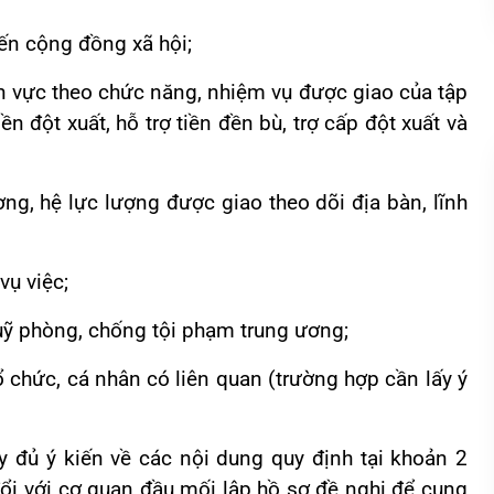
 đến cộng đồng xã hội;
ĩnh vực theo chức năng, nhiệm vụ được giao của tập
n đột xuất, hỗ trợ tiền đền bù, trợ cấp đột xuất và
ng, hệ lực lượng được giao theo dõi địa bàn, lĩnh
vụ việc;
uỹ phòng, chống tội phạm trung ương;
ổ chức, cá nhân có liên quan (trường hợp cần lấy ý
ầy đủ ý kiến về các nội dung quy định tại khoản 2
ổi với cơ quan đầu mối lập hồ sơ đề nghị để cung