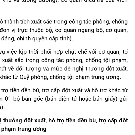
 khu và tương đương); Cơ quan điều tra của Viện
có thành tích xuất sắc trong công tác phòng, chống
đơn vị trực thuộc bộ, cơ quan ngang bộ, cơ quan,
 đảng, chính quyền cấp tỉnh).
 vụ việc kịp thời phối hợp chặt chẽ với cơ quan, tổ
h xuất sắc trong công tác phòng, chống tội phạm,
hất về đối tượng và mức đề nghị thưởng đột xuất,
rợ khác từ Quỹ phòng, chống tội phạm trung ương.
rợ tiền đền bù, trợ cấp đột xuất và hỗ trợ khác từ
 01 bộ bản gốc (bản điện tử hoặc bản giấy) gửi
n).
 thưởng đột xuất, hỗ trợ tiền đền bù, trợ cấp đột
ội phạm trung ương