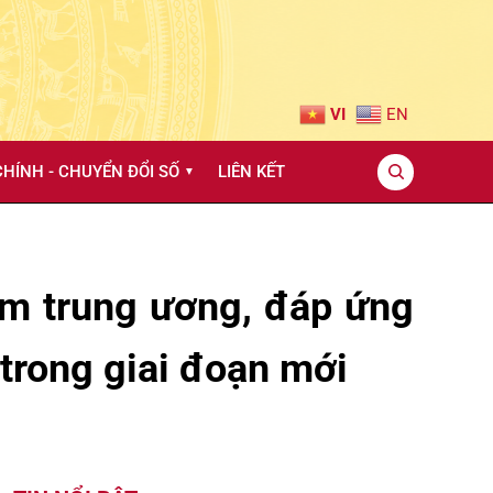
VI
EN
HÍNH - CHUYỂN ĐỔI SỐ
LIÊN KẾT
▼
ạm trung ương, đáp ứng
trong giai đoạn mới