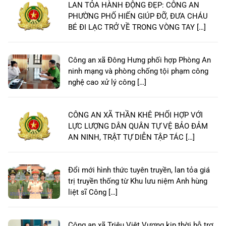
LAN TỎA HÀNH ĐỘNG ĐẸP: CÔNG AN
PHƯỜNG PHỐ HIẾN GIÚP ĐỠ, ĐƯA CHÁU
BÉ ĐI LẠC TRỞ VỀ TRONG VÒNG TAY […]
Công an xã Đông Hưng phối hợp Phòng An
ninh mạng và phòng chống tội phạm công
nghệ cao xử lý công […]
CÔNG AN XÃ THẦN KHÊ PHỐI HỢP VỚI
LỰC LƯỢNG DÂN QUÂN TỰ VỆ BẢO ĐẢM
AN NINH, TRẬT TỰ DIỄN TẬP TÁC […]
Đổi mới hình thức tuyên truyền, lan tỏa giá
trị truyền thống từ Khu lưu niệm Anh hùng
liệt sĩ Công […]
Công an xã Triệu Việt Vương kịp thời hỗ trợ