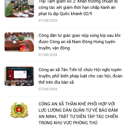
Trại Tạm giam số 2: Khẩn trương chuẩn bị
công tác xét giảm thời hạn chấp hành án
phạt tù dịp Quốc khánh 02/9
07/08/2026
Công dân tự giác giao nộp súng kíp sau khi
được Công an xã Nam Đông Hưng tuyên
truyền, vận động
07/08/2026
Công an xã Tân Tiến tổ chức Hội nghị tuyên
truyền, phổ biến pháp luật cho các hội, đoàn
thể trên địa bàn xã
07/08/2026
CÔNG AN XÃ THẦN KHÊ PHỐI HỢP VỚI
LỰC LƯỢNG DÂN QUÂN TỰ VỆ BẢO ĐẢM
AN NINH, TRẬT TỰ DIỄN TẬP TÁC CHIẾN
TRONG KHU VỰC PHÒNG THỦ