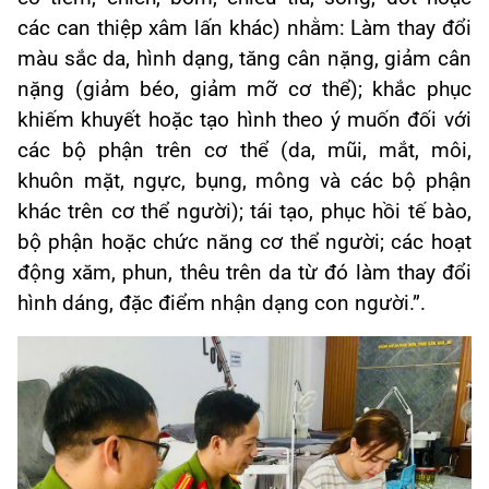
c
ác can thi
ệp x
âm l
ấn kh
ác) nh
ằm: L
àm thay đ
ổi
m
àu s
ắc da, h
ình d
ạng, tăng c
ân n
ặng, giảm c
ân
n
ặng (giảm b
éo, gi
ảm mỡ cơ thể); khắc phục
khiếm khuyết hoặc tạo h
ình theo ý mu
ốn đối với
c
ác b
ộ phận tr
ên cơ th
ể (da, mũi, mắt, m
ôi,
khuôn m
ặt, ngực, bụng, m
ông và các b
ộ phận
kh
ác trên cơ th
ể người); t
ái t
ạo, phục hồi tế b
ào,
b
ộ phận hoặc chức năng cơ thể người; c
ác ho
ạt
động xăm, phun, th
êu trên da t
ừ đ
ó làm thay đ
ổi
h
ình dáng, đ
ặc điểm nhận dạng con người.”.