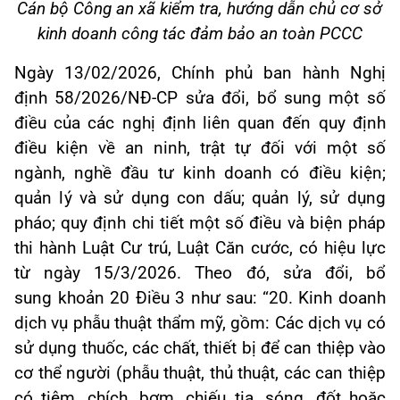
Cán bộ Công an xã kiểm tra, hướng dẫn chủ cơ sở
kinh doanh công tác đảm bảo an toàn PCCC
Ngày 13/02/2026, Chính phủ ban hành Nghị
định 58/2026/NĐ-CP
sửa đổi, bổ sung một số
điều của c
ác nghị định
li
ên quan đ
ến quy định
điều kiện về an ninh, trật tự đối với một số
ng
ành, ngh
ề đầu tư kinh doanh c
ó điều
kiện;
quản l
ý và s
ử dụng con dấu; quản l
ý, s
ử dụng
ph
áo; quy đ
ịnh chi tiết một số điều v
à bi
ện ph
áp
thi hành Luật
Cư tr
ú, Luật
Căn cước
, có hiệu
lực
từ ngày 15/3/2026
.
Theo đó,
s
ửa đổi, bổ
sung
khoản 20 Điều 3
như sau:
“20. Kinh doanh
d
ịch vụ phẫu thuật thẩm mỹ, gồm: C
ác d
ịch vụ c
ó
s
ử dụng thuốc, c
ác ch
ất, thiết bị để can thiệp v
ào
cơ th
ể người (phẫu thuật, thủ thuật, c
ác can thi
ệp
c
ó tiêm, chích, bơm, chi
ếu tia, s
óng, đ
ốt hoặc