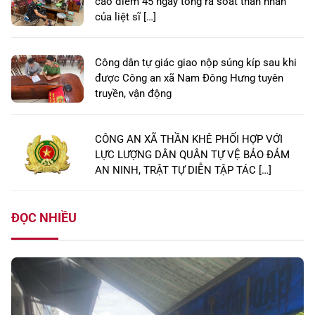
cao điểm 45 ngày tổng rà soát thân nhân
của liệt sĩ […]
Công dân tự giác giao nộp súng kíp sau khi
được Công an xã Nam Đông Hưng tuyên
truyền, vận động
CÔNG AN XÃ THẦN KHÊ PHỐI HỢP VỚI
LỰC LƯỢNG DÂN QUÂN TỰ VỆ BẢO ĐẢM
AN NINH, TRẬT TỰ DIỄN TẬP TÁC […]
ĐỌC NHIỀU