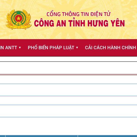
IN ANTT
PHỔ BIẾN PHÁP LUẬT
CẢI CÁCH HÀNH CHÍNH 
▼
▼