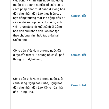
việc công; - Nhân viên, người lao động
thuộc các doanh nghiệp, tổ chức có tư
cách pháp nhân xuất cảnh đi Cộng hòa
dân chù nhân dân Lào thực hiện các
Xem chi tiết
hợp đồng thương mại, lao động, đầu tư
và các dự án hợp tác; - Học sinh, sinh
viên, thực tập sinh xuất cảnh đi Cộng
hòa dân chủ nhân dân Lào học tập
theo chương trình hợp tác giữa hai
Chính phủ.
Công dân Việt Nam ở trong nước đã
được cấp tem “AB” nhưng hộ chiếu phổ
Xem chi tiết
thông bị mất, hư hỏng.
Công dân Việt Nam ở trong nước xuất
cảnh sang Cộng hòa Cuba, Cộng hòa
Xem chi tiết
dân chủ nhân dân Lào, Cộng hòa nhân
dân Trung Hoa.