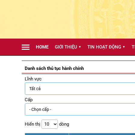
HOME
GIỚI THIỆU
TIN HOẠT ĐỘNG
T
▼
▼
Danh sách thủ tục hành chính
Lĩnh vực
Cấp
Hiển thị
dòng