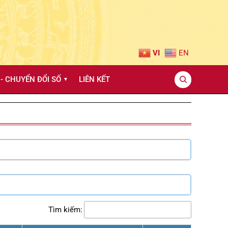
VI
EN
- CHUYỂN ĐỔI SỐ
LIÊN KẾT
▼
Tìm kiếm: