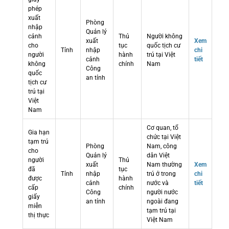
phép
xuất
Phòng
nhập
Quản lý
cảnh
Thủ
Người không
xuất
Xem
cho
tục
quốc tịch cư
Tỉnh
nhập
chi
người
hành
trú tại Việt
cảnh
tiết
không
chính
Nam
Công
quốc
an tỉnh
tịch cư
trú tại
Việt
Nam
Cơ quan, tổ
Gia hạn
chức tại Việt
tạm trú
Phòng
Nam, công
cho
Quản lý
dân Việt
người
Thủ
xuất
Nam thường
Xem
đã
tục
Tỉnh
nhập
trú ở trong
chi
được
hành
cảnh
nước và
tiết
cấp
chính
Công
người nước
giấy
an tỉnh
ngoài đang
miễn
tạm trú tại
thị thực
Việt Nam