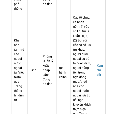
phổ
an tỉnh
thông
Các tổ chức,
cá nhân
gồm: (1) Cơ
sở lưu trú là
khách sạn,
Khai
(2) Đối với
báo
các cơ sở lưu
tạm trú
trú khác;
cho
người nước
Phòng
người
ngoài cư trú
Quản lý
nước
Thủ
tại Việt Nam;
xuất
Xem
ngoài
tục
người đứng
Tỉnh
nhập
chi
tại Việt
hành
tên trong
cảnh
tiết
Nam
chính
hợp đồng
Công
qua
mua/thuê
an tỉnh
Trang
nhà cho
thông
người nước
tin điện
ngoài lưu trú
tử
dài hạn
khuyến khích
thực hiện
qua Trang