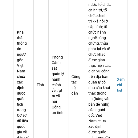
nước, tổ chức
chính trị, tổ
chức chính
trị - xã hội ở
cấp tỉnh; tổ
Khai
chức hành
thác
nghề công
thông
chứng, thừa
tin
phát lại và tổ
người
chức khác
Phòng
gốc
được giao
Cảnh
Việt
thực hiện các
sát
Nam
dịch vụ công
quản lý
chưa
Công
trên địa bàn
hành
Xem
xác
tác
quản lý có
Tỉnh
chính
chi
định
tiếp
nhu cầu khai
về trật
tiết
được
dân
thác thông
tự xã
quốc
tin (bằng văn
hội
tịch
bản đề nghị)
Công
trong
của người
an tỉnh
Cơ sở
gốc Việt
dữ liệu
Nam chưa
quốc
xác định
gia về
được quốc
dân cư
tịch trong Cơ