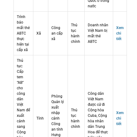
Quốc ở trong
nước
Trình
báo
Thủ
Doanh nhân
mất thẻ
Công
Xem
tục
Việt Nam bị
ABTC
Xã
an cấp
chi
hành
mất thẻ
thực
xã
tiết
chính
ABTC
hiện tại
cấp xã
Thủ
tục:
Cấp
tem
“AB”
cho
công
Công dân
Phòng
dân
Việt Nam
Quản lý
Việt
được cử đi
xuất
Nam để
Thủ
Cộng hòa
nhập
Xem
xuất
tục
Cuba, Cộng
Tỉnh
cảnh
chi
cảnh
hành
hòa nhân
Công
tiết
sang
chính
dân Trung
an tỉnh
Cộng
Hoa để thực
Hưng