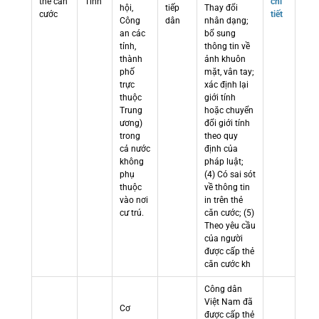
thẻ căn
Tỉnh
chi
hội,
tiếp
Thay đổi
cước
tiết
Công
dân
nhân dạng;
an các
bổ sung
tỉnh,
thông tin về
thành
ảnh khuôn
phố
mặt, vân tay;
trực
xác định lại
thuộc
giới tính
Trung
hoặc chuyển
ương)
đổi giới tính
trong
theo quy
cả nước
định của
không
pháp luật;
phụ
(4) Có sai sót
thuộc
về thông tin
vào nơi
in trên thẻ
cư trú.
căn cước; (5)
Theo yêu cầu
của người
được cấp thẻ
căn cước kh
Công dân
Việt Nam đã
Cơ
được cấp thẻ