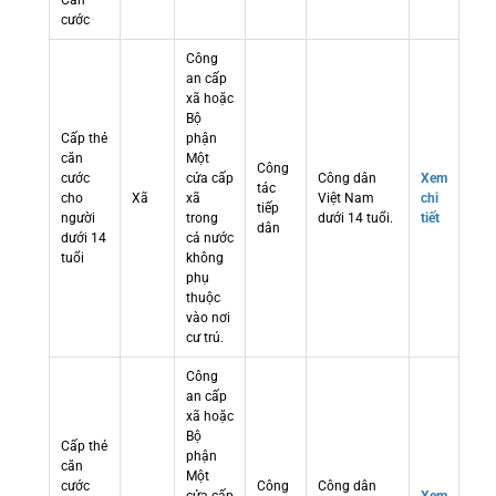
Căn
cước
Công
an cấp
xã hoặc
Bộ
Cấp thẻ
phận
căn
Một
Công
cước
cửa cấp
Công dân
Xem
tác
cho
Xã
xã
Việt Nam
chi
tiếp
người
trong
dưới 14 tuổi.
tiết
dân
dưới 14
cả nước
tuổi
không
phụ
thuộc
vào nơi
cư trú.
Công
an cấp
xã hoặc
Bộ
Cấp thẻ
phận
căn
Một
cước
Công
Công dân