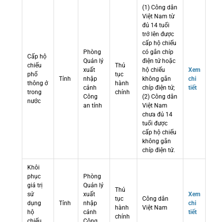
(1) Công dân
Việt Nam từ
đủ 14 tuổi
trở lên được
cấp hộ chiếu
Phòng
có gắn chíp
Cấp hộ
Quản lý
điện tử hoặc
chiếu
Thủ
xuất
hộ chiếu
Xem
phổ
tục
Tỉnh
nhập
không gắn
chi
thông ở
hành
cảnh
chíp điện tử;
tiết
trong
chính
Công
(2) Công dân
nước
an tỉnh
Việt Nam
chưa đủ 14
tuổi được
cấp hộ chiếu
không gắn
chíp điện tử.
Khôi
phục
Phòng
giá trị
Quản lý
Thủ
sử
xuất
Xem
tục
Công dân
dụng
Tỉnh
nhập
chi
hành
Việt Nam
hộ
cảnh
tiết
chính
chiếu
Công