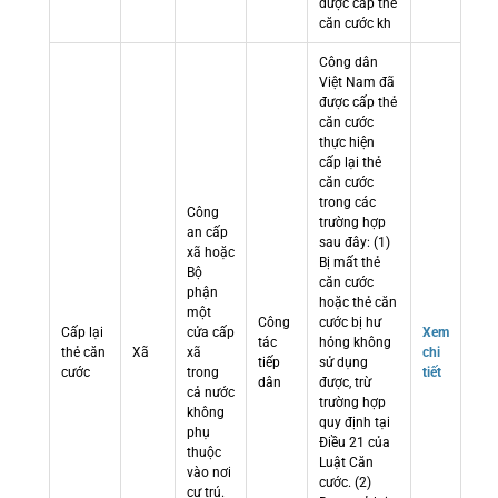
được cấp thẻ
căn cước kh
Công dân
Việt Nam đã
được cấp thẻ
căn cước
thực hiện
cấp lại thẻ
căn cước
trong các
Công
trường hợp
an cấp
sau đây: (1)
xã hoặc
Bị mất thẻ
Bộ
căn cước
phận
hoặc thẻ căn
một
Công
cước bị hư
Cấp lại
cửa cấp
Xem
tác
hỏng không
thẻ căn
Xã
xã
chi
tiếp
sử dụng
cước
trong
tiết
dân
được, trừ
cả nước
trường hợp
không
quy định tại
phụ
Điều 21 của
thuộc
Luật Căn
vào nơi
cước. (2)
cư trú.