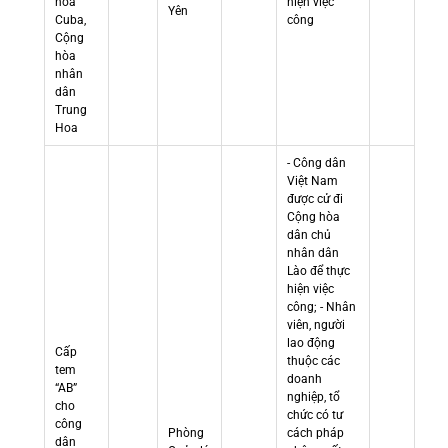
hòa
hiện việc
Yên
Cuba,
công
Cộng
hòa
nhân
dân
Trung
Hoa
- Công dân
Việt Nam
được cử đi
Cộng hòa
dân chủ
nhân dân
Lào để thực
hiện việc
công; - Nhân
viên, người
lao động
Cấp
thuộc các
tem
doanh
“AB”
nghiệp, tổ
cho
chức có tư
công
Phòng
cách pháp
dân