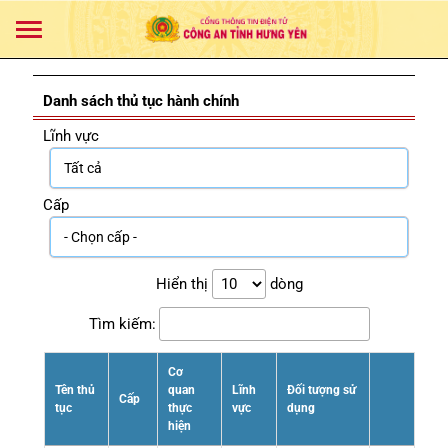
Danh sách thủ tục hành chính
Lĩnh vực
Cấp
Hiển thị
dòng
Tìm kiếm:
Cơ
Tên thủ
quan
Lĩnh
Đối tượng sử
Cấp
tục
thực
vực
dụng
hiện