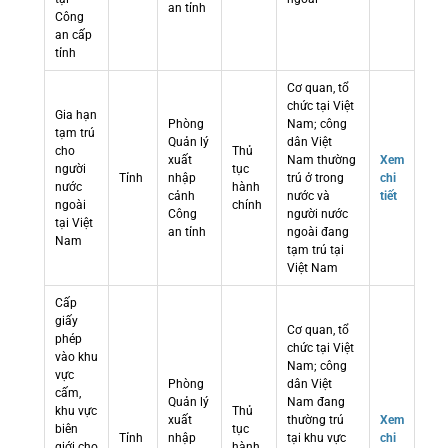
an tỉnh
Công
an cấp
tỉnh
Cơ quan, tổ
chức tại Việt
Gia hạn
Phòng
Nam; công
tạm trú
Quản lý
dân Việt
cho
Thủ
xuất
Nam thường
Xem
người
tục
Tỉnh
nhập
trú ở trong
chi
nước
hành
cảnh
nước và
tiết
ngoài
chính
Công
người nước
tại Việt
an tỉnh
ngoài đang
Nam
tạm trú tại
Việt Nam
Cấp
giấy
Cơ quan, tổ
phép
chức tại Việt
vào khu
Nam; công
vực
Phòng
dân Việt
cấm,
Quản lý
Nam đang
khu vực
Thủ
xuất
thường trú
Xem
biên
tục
Tỉnh
nhập
tại khu vực
chi
giới cho
hành