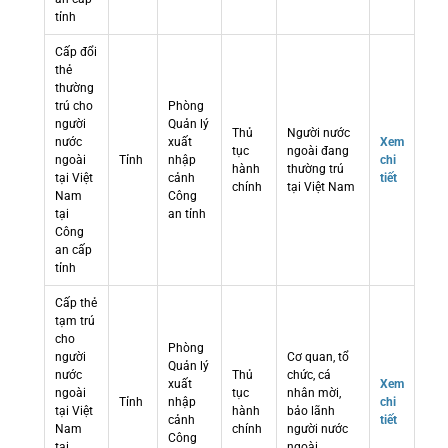
tỉnh
Cấp đổi
thẻ
thường
trú cho
Phòng
người
Quản lý
Thủ
Người nước
nước
xuất
Xem
tục
ngoài đang
ngoài
Tỉnh
nhập
chi
hành
thường trú
tại Việt
cảnh
tiết
chính
tại Việt Nam
Nam
Công
tại
an tỉnh
Công
an cấp
tỉnh
Cấp thẻ
tạm trú
cho
Phòng
người
Cơ quan, tổ
Quản lý
nước
Thủ
chức, cá
xuất
Xem
ngoài
tục
nhân mời,
Tỉnh
nhập
chi
tại Việt
hành
bảo lãnh
cảnh
tiết
Nam
chính
người nước
Công
tại
ngoài