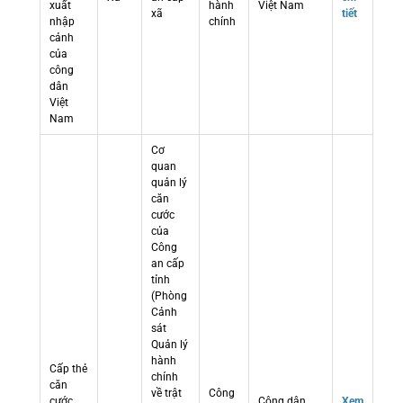
xuất
hành
Việt Nam
xã
tiết
nhập
chính
cảnh
của
công
dân
Việt
Nam
Cơ
quan
quản lý
căn
cước
của
Công
an cấp
tỉnh
(Phòng
Cảnh
sát
Quản lý
hành
Cấp thẻ
chính
căn
về trật
Công
cước
Công dân
Xem