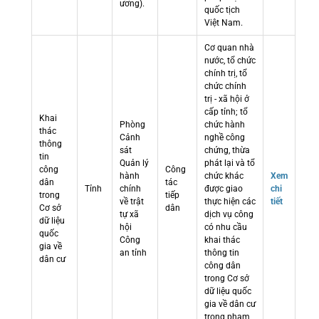
ương).
quốc tịch
Việt Nam.
Cơ quan nhà
nước, tổ chức
chính trị, tổ
chức chính
trị - xã hội ở
cấp tỉnh; tổ
Khai
Phòng
chức hành
thác
Cảnh
nghề công
thông
sát
chứng, thừa
tin
Quản lý
phát lại và tổ
công
Công
hành
chức khác
Xem
dân
tác
Tỉnh
chính
được giao
chi
trong
tiếp
về trật
thực hiện các
tiết
Cơ sở
dân
tự xã
dịch vụ công
dữ liệu
hội
có nhu cầu
quốc
Công
khai thác
gia về
an tỉnh
thông tin
dân cư
công dân
trong Cơ sở
dữ liệu quốc
gia về dân cư
trong phạm