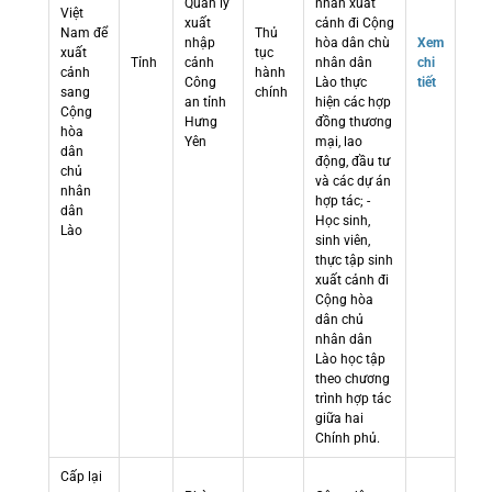
Quản lý
nhân xuất
Việt
xuất
cảnh đi Cộng
Nam để
Thủ
nhập
hòa dân chù
Xem
xuất
tục
Tỉnh
cảnh
nhân dân
chi
cảnh
hành
Công
Lào thực
tiết
sang
chính
an tỉnh
hiện các hợp
Cộng
Hưng
đồng thương
hòa
Yên
mại, lao
dân
động, đầu tư
chủ
và các dự án
nhân
hợp tác; -
dân
Học sinh,
Lào
sinh viên,
thực tập sinh
xuất cảnh đi
Cộng hòa
dân chủ
nhân dân
Lào học tập
theo chương
trình hợp tác
giữa hai
Chính phủ.
Cấp lại