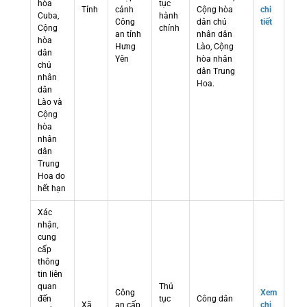
hòa
tục
Tỉnh
cảnh
Cộng hòa
chi
Cuba,
hành
Công
dân chủ
tiết
Cộng
chính
an tỉnh
nhân dân
hòa
Hưng
Lào, Cộng
dân
Yên
hòa nhân
chủ
dân Trung
nhân
Hoa.
dân
Lào và
Cộng
hòa
nhân
dân
Trung
Hoa do
hết hạn
Xác
nhận,
cung
cấp
thông
tin liên
quan
Thủ
Công
Xem
đến
tục
Công dân
Xã
an cấp
chi