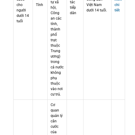
tự xã
tác
cho
Tỉnh
Việt Nam
chi
hội,
tiếp
người
dưới 14 tuổi.
tiết
Công
dân
dưới 14
an các
tuổi
tỉnh,
thành
phố
trực
thuộc
Trung
ương)
trong
cả nước
không
phụ
thuộc
vào nơi
cư trú.
Cơ
quan
quản lý
căn
cước
của