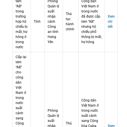
tem
Phòng
Công dân
“AB”
Quản lý
Việt Nam ở
trong
xuất
trong nước
Thủ
trường
nhập
đã được cấp
Xem
tục
hợp hộ
Tỉnh
cảnh
tem “AB”
chi
hành
chiếu bị
Công
nhưng hộ
tiết
chính
mất, hư
an tỉnh
chiếu phổ
hỏng ở
Hưng
thông bị mất,
trong
Yên
hư hỏng.
nước
Cấp lại
tem
“AB”
cho
công
dân
Việt
Nam ở
trong
Công dân
nước
Việt Nam ở
xuất
Phòng
trong nước
cảnh
Quản lý
xuất cảnh
sang
xuất
sang Cộng
Cộng
Thủ
nhập
hòa Cuba,
Xem