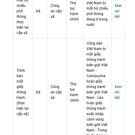
mất hộ
Thủ
Việt Nam bị
chiếu
Công
Xem
tục
mất hộ chiếu
phổ
Xã
an cấp
chi
hành
phổ thông
thông
xã
tiết
chính
đang ở trong
thực
nước
hiện tại
cấp xã
Công dân
Việt Nam bị
mất giấy
thông hành
biên giới Việt
Trình
Nam -
báo
Campuchia
mất
hoặc giấy
Thủ
giấy
Công
thông hành
Xem
tục
thông
Xã
an cấp
biên giới Việt
chi
hành
hành
xã
Nam - Lào
tiết
chính
(thực
hoặc giấy
hiện tại
thông hành
cấp xã)
xuất, nhập
cảnh vùng
biên giới Việt
Nam - Trung