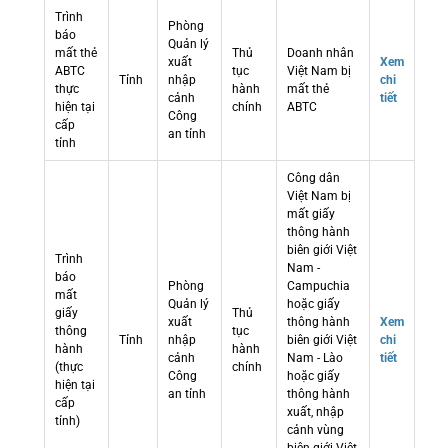
Trình
Phòng
báo
Quản lý
mất thẻ
Thủ
Doanh nhân
xuất
Xem
ABTC
tục
Việt Nam bị
Tỉnh
nhập
chi
thực
hành
mất thẻ
cảnh
tiết
hiện tại
chính
ABTC
Công
cấp
an tỉnh
tỉnh
Công dân
Việt Nam bị
mất giấy
thông hành
biên giới Việt
Trình
Nam -
báo
Phòng
Campuchia
mất
Quản lý
hoặc giấy
giấy
Thủ
xuất
thông hành
Xem
thông
tục
Tỉnh
nhập
biên giới Việt
chi
hành
hành
cảnh
Nam - Lào
tiết
(thực
chính
Công
hoặc giấy
hiện tại
an tỉnh
thông hành
cấp
xuất, nhập
tỉnh)
cảnh vùng