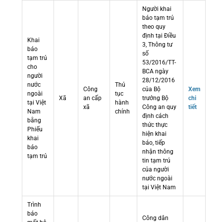
Người khai
báo tạm trú
theo quy
định tại Điều
Khai
3, Thông tư
báo
số
tạm trú
53/2016/TT-
cho
BCA ngày
người
28/12/2016
nước
Thủ
Công
của Bộ
Xem
ngoài
tục
Xã
an cấp
trưởng Bộ
chi
tại Việt
hành
xã
Công an quy
tiết
Nam
chính
định cách
bằng
thức thực
Phiếu
hiện khai
khai
báo, tiếp
báo
nhận thông
tạm trú
tin tạm trú
của người
nước ngoài
tại Việt Nam
Trình
báo
Công dân