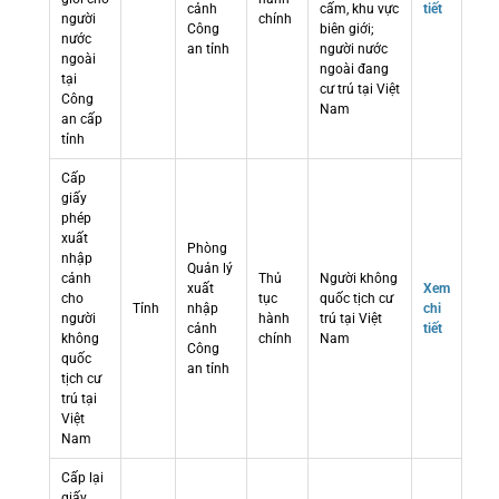
cảnh
cấm, khu vực
tiết
người
chính
Công
biên giới;
nước
an tỉnh
người nước
ngoài
ngoài đang
tại
cư trú tại Việt
Công
Nam
an cấp
tỉnh
Cấp
giấy
phép
xuất
Phòng
nhập
Quản lý
cảnh
Thủ
Người không
xuất
Xem
cho
tục
quốc tịch cư
Tỉnh
nhập
chi
người
hành
trú tại Việt
cảnh
tiết
không
chính
Nam
Công
quốc
an tỉnh
tịch cư
trú tại
Việt
Nam
Cấp lại
giấy