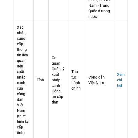
biên giới Việt
Nam - Trung
Quốc ở trong
nước
Xác
nhận,
cung
cấp
thông
tin liên
Cơ
quan
quan
đến
Quản lý
xuất
Thủ
xuất
Xem
nhập
tục
Công dân
Tỉnh
nhập
chi
cảnh
hành
Việt Nam
cảnh
tiết
của
chính
Công
công
an cấp
dân
tỉnh
Việt
Nam
(thực
hiện tại
cấp
tỉnh)