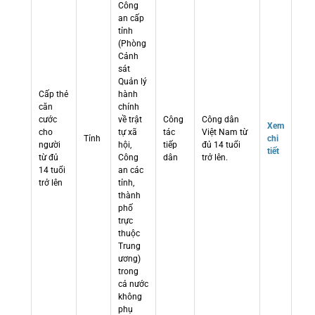
Công
an cấp
tỉnh
(Phòng
Cảnh
sát
Quản lý
Cấp thẻ
hành
căn
chính
cước
về trật
Công
Công dân
Xem
cho
tự xã
tác
Việt Nam từ
Tỉnh
chi
người
hội,
tiếp
đủ 14 tuổi
tiết
từ đủ
Công
dân
trở lên.
14 tuổi
an các
trở lên
tỉnh,
thành
phố
trực
thuộc
Trung
ương)
trong
cả nước
không
phụ