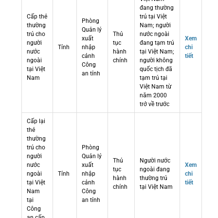
đang thường
Cấp thẻ
trú tại Việt
Phòng
thường
Nam; người
Quản lý
trú cho
Thủ
nước ngoài
xuất
Xem
người
tục
đang tạm trú
Tỉnh
nhập
chi
nước
hành
tại Việt Nam;
cảnh
tiết
ngoài
chính
người không
Công
tại Việt
quốc tịch đã
an tỉnh
Nam
tạm trú tại
Việt Nam từ
năm 2000
trở về trước
Cấp lại
thẻ
thường
trú cho
Phòng
người
Quản lý
Thủ
Người nước
nước
xuất
Xem
tục
ngoài đang
ngoài
Tỉnh
nhập
chi
hành
thường trú
tại Việt
cảnh
tiết
chính
tại Việt Nam
Nam
Công
tại
an tỉnh
Công
an cấp