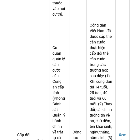
thuộc
vào nơi
cư trú.
Công dân
Việt Nam đã
được cấp thẻ
căn cước
Cơ
thực hiện
quan
cấp đổi thẻ
quản lý
căn cước
căn
trong các
cước
trường hợp
của
sau đây: (1)
Công
Khi công dân
an cấp
đủ 14 tuổi,
tỉnh
25 tuổi, 40
(Phòng
tuổi và 60
Cảnh
tuổi. (2) Thay
sát
đổi, cải chính
Quản lý
thông tin về
hành
họ, chữ đệm,
chính
tên khai sinh;
về trật
Công
ngày, tháng,
Cấp đổi
Xem
tự xã
tác
năm sinh; (3)