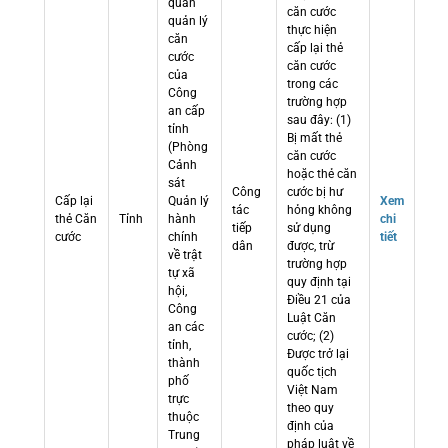
quan
căn cước
quản lý
thực hiện
căn
cấp lại thẻ
cước
căn cước
của
trong các
Công
trường hợp
an cấp
sau đây: (1)
tỉnh
Bị mất thẻ
(Phòng
căn cước
Cảnh
hoặc thẻ căn
sát
Công
cước bị hư
Cấp lại
Quản lý
Xem
tác
hỏng không
thẻ Căn
Tỉnh
hành
chi
tiếp
sử dụng
cước
chính
tiết
dân
được, trừ
về trật
trường hợp
tự xã
quy định tại
hội,
Điều 21 của
Công
Luật Căn
an các
cước; (2)
tỉnh,
Được trở lại
thành
quốc tịch
phố
Việt Nam
trực
theo quy
thuộc
định của
Trung
pháp luật về