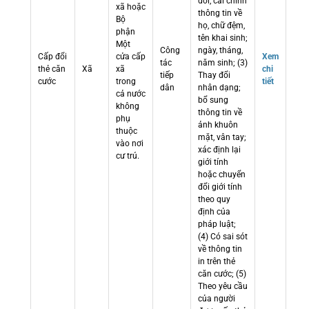
đổi, cải chính
xã hoặc
thông tin về
Bộ
họ, chữ đệm,
phận
tên khai sinh;
Một
Công
ngày, tháng,
Cấp đổi
cửa cấp
Xem
tác
năm sinh; (3)
thẻ căn
Xã
xã
chi
tiếp
Thay đổi
cước
trong
tiết
dân
nhân dạng;
cả nước
bổ sung
không
thông tin về
phụ
ảnh khuôn
thuộc
mặt, vân tay;
vào nơi
xác định lại
cư trú.
giới tính
hoặc chuyển
đổi giới tính
theo quy
định của
pháp luật;
(4) Có sai sót
về thông tin
in trên thẻ
căn cước; (5)
Theo yêu cầu
của người