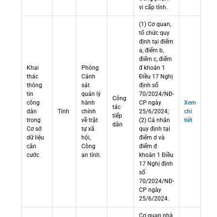
vi cấp tỉnh.
(1) Cơ quan,
tổ chức quy
định tại điểm
a, điểm b,
điểm c, điểm
Khai
Phòng
đ khoản 1
thác
Cảnh
Điều 17 Nghị
thông
sát
định số
tin
quản lý
70/2024/NĐ-
Công
công
hành
CP ngày
Xem
tác
dân
Tỉnh
chính
25/6/2024;
chi
tiếp
trong
về trật
(2) Cá nhân
tiết
dân
Cơ sở
tự xã
quy định tại
dữ liệu
hội,
điểm d và
căn
Công
điểm đ
cước
an tỉnh.
khoản 1 Điều
17 Nghị định
số
70/2024/NĐ-
CP ngày
25/6/2024.
Cơ quan nhà