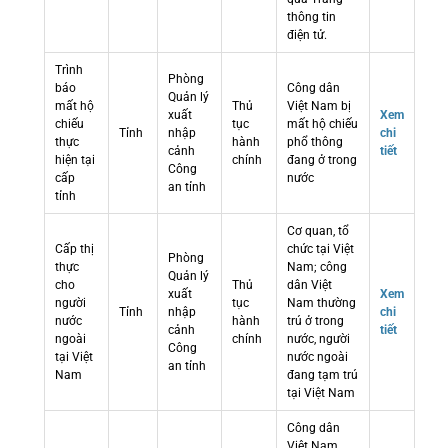
thông tin
điện tử.
Trình
Phòng
báo
Công dân
Quản lý
mất hộ
Thủ
Việt Nam bị
xuất
Xem
chiếu
tục
mất hộ chiếu
Tỉnh
nhập
chi
thực
hành
phổ thông
cảnh
tiết
hiện tại
chính
đang ở trong
Công
cấp
nước
an tỉnh
tỉnh
Cơ quan, tổ
Cấp thị
chức tại Việt
Phòng
thực
Nam; công
Quản lý
cho
Thủ
dân Việt
xuất
Xem
người
tục
Nam thường
Tỉnh
nhập
chi
nước
hành
trú ở trong
cảnh
tiết
ngoài
chính
nước, người
Công
tại Việt
nước ngoài
an tỉnh
Nam
đang tạm trú
tại Việt Nam
Công dân
Việt Nam