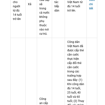
cửa cấp
Xem
cho
tác
Việt Nam từ
Xã
xã
chi
người
tiếp
đủ 14 tuổi
trong
tiết
từ đủ
dân
trở lên.
cả nước
14 tuổi
không
trở lên
phụ
thuộc
vào nơi
cư trú.
Công dân
Việt Nam đã
được cấp thẻ
căn cước
thực hiện
cấp đổi thẻ
căn cước
trong các
trường hợp
sau đây: (1)
Khi công dân
đủ 14 tuổi,
25 tuổi, 40
tuổi và 60
Công
tuổi; (2) Thay
an cấp