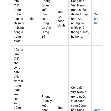
tem
Phòng
Công dân
“AB”
Quản lý
Việt Nam ở
trong
xuất
trong nước
Thủ
trường
nhập
đã được cấp
Xem
tục
hợp hộ
Tỉnh
cảnh
tem “AB”
chi
hành
chiếu bị
Công
nhưng hộ
tiết
chính
mất, hư
an tỉnh
chiếu phổ
hỏng ở
Hưng
thông bị mất,
trong
Yên
hư hỏng.
nước
Cấp lại
tem
“AB”
cho
công
dân
Việt
Nam ở
trong
Công dân
nước
Việt Nam ở
xuất
Phòng
trong nước
cảnh
Quản lý
xuất cảnh
sang
xuất
sang Cộng
Cộng
Thủ
nhập
hòa Cuba,
Xem