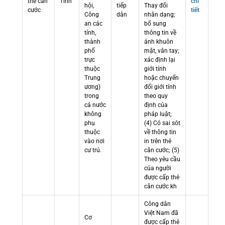
thẻ căn
Tỉnh
chi
hội,
tiếp
Thay đổi
cước
tiết
Công
dân
nhân dạng;
an các
bổ sung
tỉnh,
thông tin về
thành
ảnh khuôn
phố
mặt, vân tay;
trực
xác định lại
thuộc
giới tính
Trung
hoặc chuyển
ương)
đổi giới tính
trong
theo quy
cả nước
định của
không
pháp luật;
phụ
(4) Có sai sót
thuộc
về thông tin
vào nơi
in trên thẻ
cư trú.
căn cước; (5)
Theo yêu cầu
của người
được cấp thẻ
căn cước kh
Công dân
Việt Nam đã
Cơ
được cấp thẻ