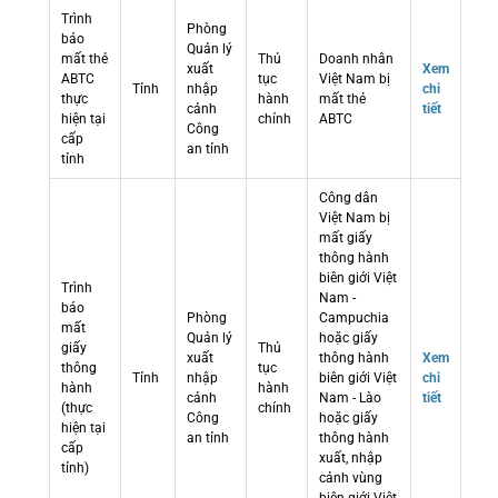
Trình
Phòng
báo
Quản lý
mất thẻ
Thủ
Doanh nhân
xuất
Xem
ABTC
tục
Việt Nam bị
Tỉnh
nhập
chi
thực
hành
mất thẻ
cảnh
tiết
hiện tại
chính
ABTC
Công
cấp
an tỉnh
tỉnh
Công dân
Việt Nam bị
mất giấy
thông hành
biên giới Việt
Trình
Nam -
báo
Phòng
Campuchia
mất
Quản lý
hoặc giấy
giấy
Thủ
xuất
thông hành
Xem
thông
tục
Tỉnh
nhập
biên giới Việt
chi
hành
hành
cảnh
Nam - Lào
tiết
(thực
chính
Công
hoặc giấy
hiện tại
an tỉnh
thông hành
cấp
xuất, nhập
tỉnh)
cảnh vùng