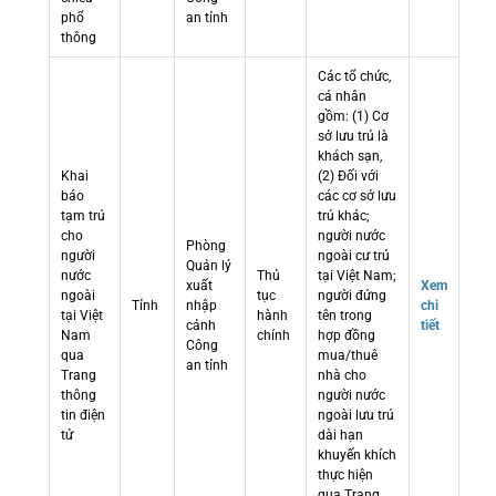
phổ
an tỉnh
thông
Các tổ chức,
cá nhân
gồm: (1) Cơ
sở lưu trú là
khách sạn,
Khai
(2) Đối với
báo
các cơ sở lưu
tạm trú
trú khác;
cho
người nước
Phòng
người
ngoài cư trú
Quản lý
nước
Thủ
tại Việt Nam;
xuất
Xem
ngoài
tục
người đứng
Tỉnh
nhập
chi
tại Việt
hành
tên trong
cảnh
tiết
Nam
chính
hợp đồng
Công
qua
mua/thuê
an tỉnh
Trang
nhà cho
thông
người nước
tin điện
ngoài lưu trú
tử
dài hạn
khuyến khích
thực hiện
qua Trang