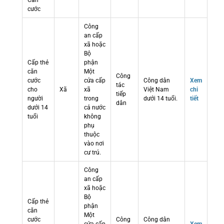
Căn
cước
Công
an cấp
xã hoặc
Bộ
Cấp thẻ
phận
căn
Một
Công
cước
cửa cấp
Công dân
Xem
tác
cho
Xã
xã
Việt Nam
chi
tiếp
người
trong
dưới 14 tuổi.
tiết
dân
dưới 14
cả nước
tuổi
không
phụ
thuộc
vào nơi
cư trú.
Công
an cấp
xã hoặc
Bộ
Cấp thẻ
phận
căn
Một
cước
Công
Công dân