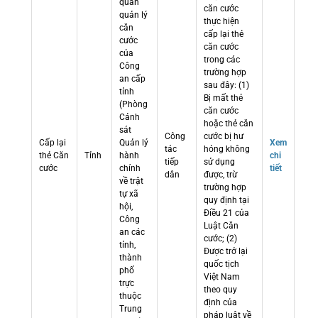
quan
căn cước
quản lý
thực hiện
căn
cấp lại thẻ
cước
căn cước
của
trong các
Công
trường hợp
an cấp
sau đây: (1)
tỉnh
Bị mất thẻ
(Phòng
căn cước
Cảnh
hoặc thẻ căn
sát
Công
cước bị hư
Cấp lại
Quản lý
Xem
tác
hỏng không
thẻ Căn
Tỉnh
hành
chi
tiếp
sử dụng
cước
chính
tiết
dân
được, trừ
về trật
trường hợp
tự xã
quy định tại
hội,
Điều 21 của
Công
Luật Căn
an các
cước; (2)
tỉnh,
Được trở lại
thành
quốc tịch
phố
Việt Nam
trực
theo quy
thuộc
định của
Trung
pháp luật về