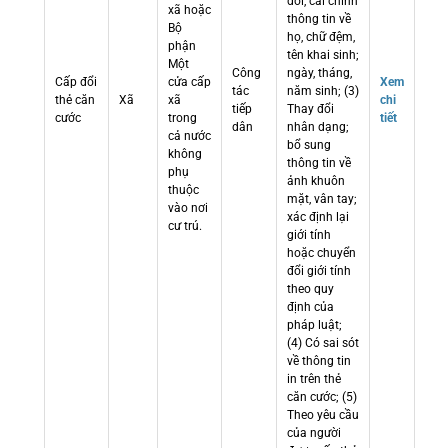
đổi, cải chính
xã hoặc
thông tin về
Bộ
họ, chữ đệm,
phận
tên khai sinh;
Một
Công
ngày, tháng,
Cấp đổi
cửa cấp
Xem
tác
năm sinh; (3)
thẻ căn
Xã
xã
chi
tiếp
Thay đổi
cước
trong
tiết
dân
nhân dạng;
cả nước
bổ sung
không
thông tin về
phụ
ảnh khuôn
thuộc
mặt, vân tay;
vào nơi
xác định lại
cư trú.
giới tính
hoặc chuyển
đổi giới tính
theo quy
định của
pháp luật;
(4) Có sai sót
về thông tin
in trên thẻ
căn cước; (5)
Theo yêu cầu
của người