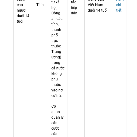
tự xã
tác
cho
Tỉnh
Việt Nam
chi
hội,
tiếp
người
dưới 14 tuổi.
tiết
Công
dân
dưới 14
an các
tuổi
tỉnh,
thành
phố
trực
thuộc
Trung
ương)
trong
cả nước
không
phụ
thuộc
vào nơi
cư trú.
Cơ
quan
quản lý
căn
cước
của