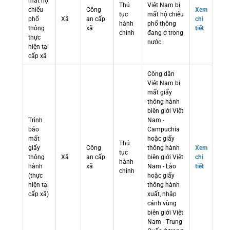
mất hộ
Thủ
Việt Nam bị
chiếu
Công
Xem
tục
mất hộ chiếu
phổ
Xã
an cấp
chi
hành
phổ thông
thông
xã
tiết
chính
đang ở trong
thực
nước
hiện tại
cấp xã
Công dân
Việt Nam bị
mất giấy
thông hành
biên giới Việt
Trình
Nam -
báo
Campuchia
mất
hoặc giấy
Thủ
giấy
Công
thông hành
Xem
tục
thông
Xã
an cấp
biên giới Việt
chi
hành
hành
xã
Nam - Lào
tiết
chính
(thực
hoặc giấy
hiện tại
thông hành
cấp xã)
xuất, nhập
cảnh vùng
biên giới Việt
Nam - Trung