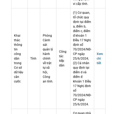
vi cấp tỉnh.
(1) Cơ quan,
tổ chức quy
định tại điểm
a, điểm b,
điểm c, điểm
Khai
Phòng
đ khoản 1
thác
Cảnh
Điều 17 Nghị
thông
sát
định số
tin
quản lý
70/2024/NĐ-
Công
công
hành
CP ngày
Xem
tác
dân
Tỉnh
chính
25/6/2024;
chi
tiếp
trong
về trật
(2) Cá nhân
tiết
dân
Cơ sở
tự xã
quy định tại
dữ liệu
hội,
điểm d và
căn
Công
điểm đ
cước
an tỉnh.
khoản 1 Điều
17 Nghị định
số
70/2024/NĐ-
CP ngày
25/6/2024.
Cơ quan nhà