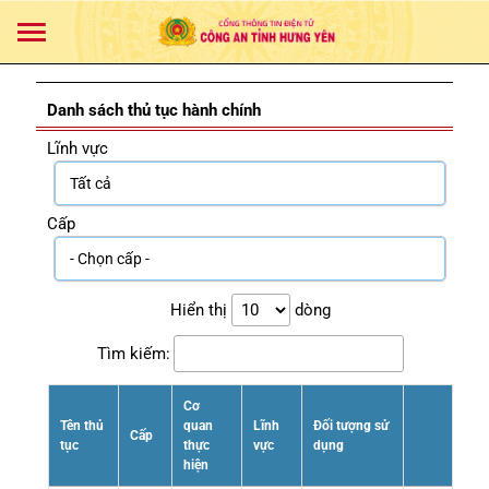
Danh sách thủ tục hành chính
Lĩnh vực
Cấp
Hiển thị
dòng
Tìm kiếm:
Cơ
Tên thủ
quan
Lĩnh
Đối tượng sử
Cấp
tục
thực
vực
dụng
hiện