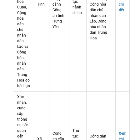
hòa
tục
Tỉnh
cảnh
Cộng hòa
chi
Cuba,
hành
Công
dân chủ
tiết
Cộng
chính
an tỉnh
nhân dân
hòa
Hưng
Lào, Cộng
dân
Yên
hòa nhân
chủ
dân Trung
nhân
Hoa.
dân
Lào và
Cộng
hòa
nhân
dân
Trung
Hoa do
hết hạn
Xác
nhận,
cung
cấp
thông
tin liên
quan
Thủ
Công
Xem
đến
tục
Công dân
Xã
an cấp
chi