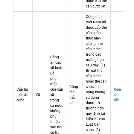
được cấp thẻ
căn cước kh
Công dân
Việt Nam đã
được cấp thẻ
căn cước
thực hiện
cấp lại thẻ
căn cước
trong các
Công
trường hợp
an cấp
sau đây: (1)
xã hoặc
Bị mất thẻ
Bộ
căn cước
phận
hoặc thẻ căn
một
Công
cước bị hư
Cấp lại
cửa cấp
Xem
tác
hỏng không
thẻ căn
Xã
xã
chi
tiếp
sử dụng
cước
trong
tiết
dân
được, trừ
cả nước
trường hợp
không
quy định tại
phụ
Điều 21 của
thuộc
Luật Căn
vào nơi
cước. (2)
cư trú.