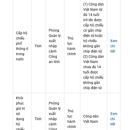
(1) Công dân
Việt Nam từ
đủ 14 tuổi
trở lên được
cấp hộ chiếu
Phòng
có gắn chíp
Cấp hộ
Quản lý
điện tử hoặc
chiếu
Thủ
xuất
hộ chiếu
Xem
phổ
tục
Tỉnh
nhập
không gắn
chi
thông ở
hành
cảnh
chíp điện tử;
tiết
trong
chính
Công
(2) Công dân
nước
an tỉnh
Việt Nam
chưa đủ 14
tuổi được
cấp hộ chiếu
không gắn
chíp điện tử.
Khôi
phục
Phòng
giá trị
Quản lý
Thủ
sử
xuất
Xem
tục
Công dân
dụng
Tỉnh
nhập
chi
hành
Việt Nam
hộ
cảnh
tiết
chính
chiếu
Công