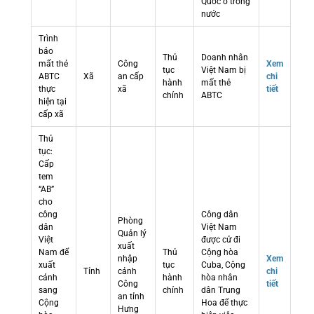
Quốc ở trong
nước
Trình
báo
Thủ
Doanh nhân
mất thẻ
Công
Xem
tục
Việt Nam bị
ABTC
Xã
an cấp
chi
hành
mất thẻ
thực
xã
tiết
chính
ABTC
hiện tại
cấp xã
Thủ
tục:
Cấp
tem
“AB”
cho
công
Công dân
Phòng
dân
Việt Nam
Quản lý
Việt
được cử đi
xuất
Nam để
Thủ
Cộng hòa
nhập
Xem
xuất
tục
Cuba, Cộng
Tỉnh
cảnh
chi
cảnh
hành
hòa nhân
Công
tiết
sang
chính
dân Trung
an tỉnh
Cộng
Hoa để thực
Hưng