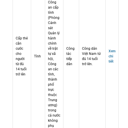
Công
an cấp
tỉnh
(Phòng
Cảnh
sát
Quản lý
Cấp thẻ
hành
căn
chính
cước
về trật
Công
Công dân
Xem
cho
tự xã
tác
Việt Nam từ
Tỉnh
chi
người
hội,
tiếp
đủ 14 tuổi
tiết
từ đủ
Công
dân
trở lên.
14 tuổi
an các
trở lên
tỉnh,
thành
phố
trực
thuộc
Trung
ương)
trong
cả nước
không
phụ