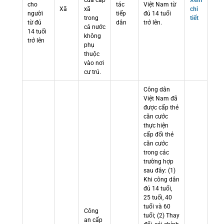
cửa cấp
Xem
cho
tác
Việt Nam từ
Xã
xã
chi
người
tiếp
đủ 14 tuổi
trong
tiết
từ đủ
dân
trở lên.
cả nước
14 tuổi
không
trở lên
phụ
thuộc
vào nơi
cư trú.
Công dân
Việt Nam đã
được cấp thẻ
căn cước
thực hiện
cấp đổi thẻ
căn cước
trong các
trường hợp
sau đây: (1)
Khi công dân
đủ 14 tuổi,
25 tuổi, 40
tuổi và 60
Công
tuổi; (2) Thay
an cấp