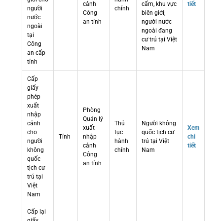
cảnh
cấm, khu vực
tiết
người
chính
Công
biên giới;
nước
an tỉnh
người nước
ngoài
ngoài đang
tại
cư trú tại Việt
Công
Nam
an cấp
tỉnh
Cấp
giấy
phép
xuất
Phòng
nhập
Quản lý
cảnh
Thủ
Người không
xuất
Xem
cho
tục
quốc tịch cư
Tỉnh
nhập
chi
người
hành
trú tại Việt
cảnh
tiết
không
chính
Nam
Công
quốc
an tỉnh
tịch cư
trú tại
Việt
Nam
Cấp lại
giấy