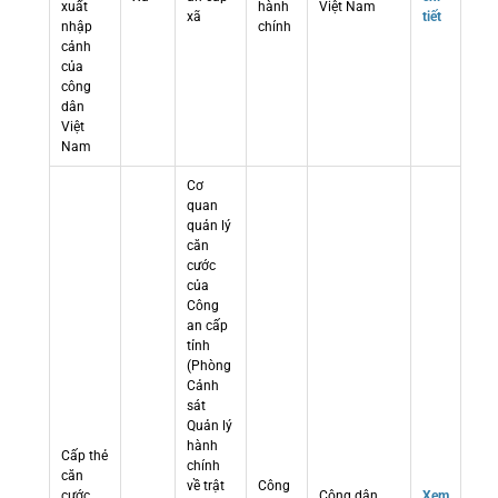
xuất
hành
Việt Nam
xã
tiết
nhập
chính
cảnh
của
công
dân
Việt
Nam
Cơ
quan
quản lý
căn
cước
của
Công
an cấp
tỉnh
(Phòng
Cảnh
sát
Quản lý
hành
Cấp thẻ
chính
căn
về trật
Công
cước
Công dân
Xem