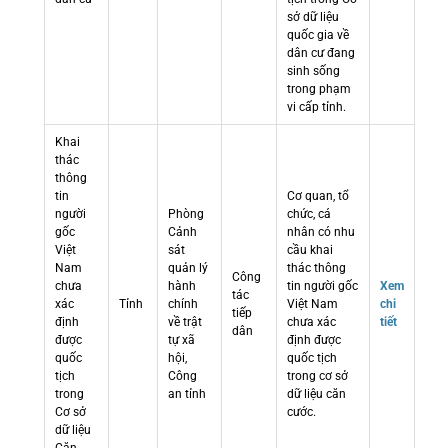
sở dữ liệu
quốc gia về
dân cư đang
sinh sống
trong phạm
vi cấp tỉnh.
Khai
thác
thông
tin
Cơ quan, tổ
người
Phòng
chức, cá
gốc
Cảnh
nhân có nhu
Việt
sát
cầu khai
Nam
quản lý
thác thông
Công
chưa
hành
tin người gốc
Xem
tác
xác
Tỉnh
chính
Việt Nam
chi
tiếp
định
về trật
chưa xác
tiết
dân
được
tự xã
định được
quốc
hội,
quốc tịch
tịch
Công
trong cơ sở
trong
an tỉnh
dữ liệu căn
Cơ sở
cước.
dữ liệu