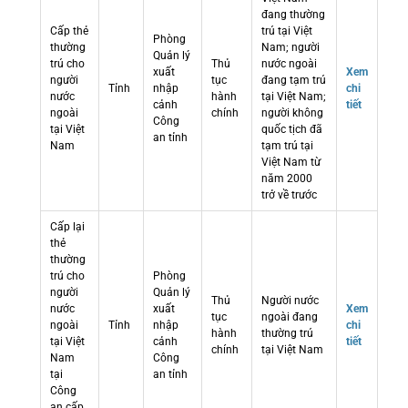
đang thường
Cấp thẻ
trú tại Việt
Phòng
thường
Nam; người
Quản lý
trú cho
Thủ
nước ngoài
xuất
Xem
người
tục
đang tạm trú
Tỉnh
nhập
chi
nước
hành
tại Việt Nam;
cảnh
tiết
ngoài
chính
người không
Công
tại Việt
quốc tịch đã
an tỉnh
Nam
tạm trú tại
Việt Nam từ
năm 2000
trở về trước
Cấp lại
thẻ
thường
trú cho
Phòng
người
Quản lý
Thủ
Người nước
nước
xuất
Xem
tục
ngoài đang
ngoài
Tỉnh
nhập
chi
hành
thường trú
tại Việt
cảnh
tiết
chính
tại Việt Nam
Nam
Công
tại
an tỉnh
Công
an cấp