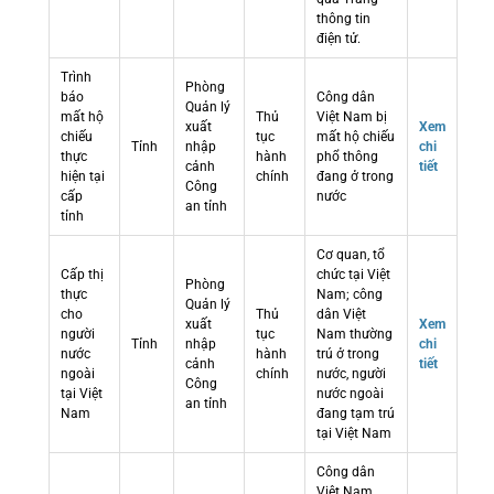
thông tin
điện tử.
Trình
Phòng
báo
Công dân
Quản lý
mất hộ
Thủ
Việt Nam bị
xuất
Xem
chiếu
tục
mất hộ chiếu
Tỉnh
nhập
chi
thực
hành
phổ thông
cảnh
tiết
hiện tại
chính
đang ở trong
Công
cấp
nước
an tỉnh
tỉnh
Cơ quan, tổ
Cấp thị
chức tại Việt
Phòng
thực
Nam; công
Quản lý
cho
Thủ
dân Việt
xuất
Xem
người
tục
Nam thường
Tỉnh
nhập
chi
nước
hành
trú ở trong
cảnh
tiết
ngoài
chính
nước, người
Công
tại Việt
nước ngoài
an tỉnh
Nam
đang tạm trú
tại Việt Nam
Công dân
Việt Nam