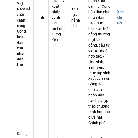
Quản lý
nhân xuất
Việt
xuất
cảnh đi Cộng
Nam để
Thủ
nhập
hòa dân chù
Xem
xuất
tục
Tỉnh
cảnh
nhân dân
chi
cảnh
hành
Công
Lào thực
tiết
sang
chính
an tỉnh
hiện các hợp
Cộng
Hưng
đồng thương
hòa
Yên
mại, lao
dân
động, đầu tư
chủ
và các dự án
nhân
hợp tác; -
dân
Học sinh,
Lào
sinh viên,
thực tập sinh
xuất cảnh đi
Cộng hòa
dân chủ
nhân dân
Lào học tập
theo chương
trình hợp tác
giữa hai
Chính phủ.
Cấp lại