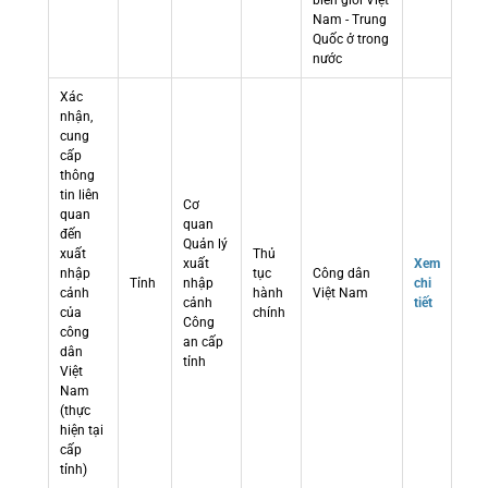
biên giới Việt
Nam - Trung
Quốc ở trong
nước
Xác
nhận,
cung
cấp
thông
tin liên
Cơ
quan
quan
đến
Quản lý
xuất
Thủ
xuất
Xem
nhập
tục
Công dân
Tỉnh
nhập
chi
cảnh
hành
Việt Nam
cảnh
tiết
của
chính
Công
công
an cấp
dân
tỉnh
Việt
Nam
(thực
hiện tại
cấp
tỉnh)