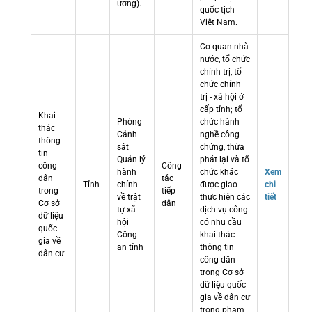
ương).
quốc tịch
Việt Nam.
Cơ quan nhà
nước, tổ chức
chính trị, tổ
chức chính
trị - xã hội ở
cấp tỉnh; tổ
Khai
Phòng
chức hành
thác
Cảnh
nghề công
thông
sát
chứng, thừa
tin
Quản lý
phát lại và tổ
công
Công
hành
chức khác
Xem
dân
tác
Tỉnh
chính
được giao
chi
trong
tiếp
về trật
thực hiện các
tiết
Cơ sở
dân
tự xã
dịch vụ công
dữ liệu
hội
có nhu cầu
quốc
Công
khai thác
gia về
an tỉnh
thông tin
dân cư
công dân
trong Cơ sở
dữ liệu quốc
gia về dân cư
trong phạm