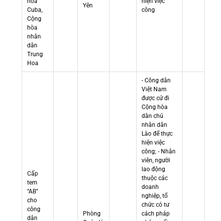
hòa
hiện việc
Yên
Cuba,
công
Cộng
hòa
nhân
dân
Trung
Hoa
- Công dân
Việt Nam
được cử đi
Cộng hòa
dân chủ
nhân dân
Lào để thực
hiện việc
công; - Nhân
viên, người
lao động
Cấp
thuộc các
tem
doanh
“AB”
nghiệp, tổ
cho
chức có tư
công
Phòng
cách pháp
dân