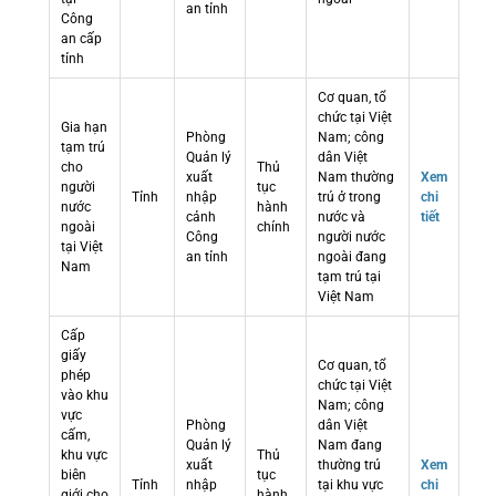
an tỉnh
Công
an cấp
tỉnh
Cơ quan, tổ
chức tại Việt
Gia hạn
Phòng
Nam; công
tạm trú
Quản lý
dân Việt
cho
Thủ
xuất
Nam thường
Xem
người
tục
Tỉnh
nhập
trú ở trong
chi
nước
hành
cảnh
nước và
tiết
ngoài
chính
Công
người nước
tại Việt
an tỉnh
ngoài đang
Nam
tạm trú tại
Việt Nam
Cấp
giấy
Cơ quan, tổ
phép
chức tại Việt
vào khu
Nam; công
vực
Phòng
dân Việt
cấm,
Quản lý
Nam đang
khu vực
Thủ
xuất
thường trú
Xem
biên
tục
Tỉnh
nhập
tại khu vực
chi
giới cho
hành