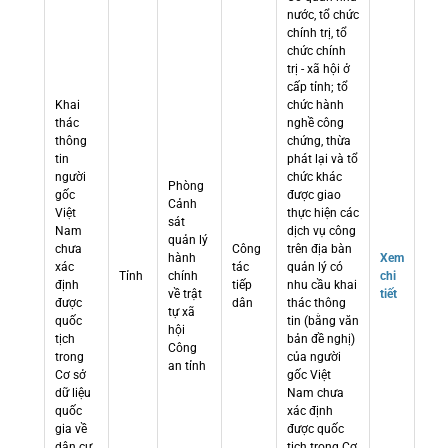
nước, tổ chức
chính trị, tổ
chức chính
trị - xã hội ở
cấp tỉnh; tổ
Khai
chức hành
thác
nghề công
thông
chứng, thừa
tin
phát lại và tổ
người
chức khác
Phòng
gốc
được giao
Cảnh
Việt
thực hiện các
sát
Nam
dịch vụ công
quản lý
chưa
Công
trên địa bàn
hành
Xem
xác
tác
quản lý có
Tỉnh
chính
chi
định
tiếp
nhu cầu khai
về trật
tiết
được
dân
thác thông
tự xã
quốc
tin (bằng văn
hội
tịch
bản đề nghị)
Công
trong
của người
an tỉnh
Cơ sở
gốc Việt
dữ liệu
Nam chưa
quốc
xác định
gia về
được quốc
dân cư
tịch trong Cơ