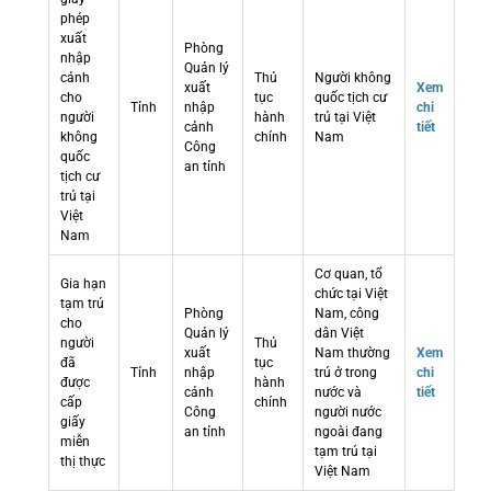
phép
xuất
Phòng
nhập
Quản lý
cảnh
Thủ
Người không
xuất
Xem
cho
tục
quốc tịch cư
Tỉnh
nhập
chi
người
hành
trú tại Việt
cảnh
tiết
không
chính
Nam
Công
quốc
an tỉnh
tịch cư
trú tại
Việt
Nam
Cơ quan, tổ
Gia hạn
chức tại Việt
tạm trú
Phòng
Nam, công
cho
Quản lý
dân Việt
người
Thủ
xuất
Nam thường
Xem
đã
tục
Tỉnh
nhập
trú ở trong
chi
được
hành
cảnh
nước và
tiết
cấp
chính
Công
người nước
giấy
an tỉnh
ngoài đang
miễn
tạm trú tại
thị thực
Việt Nam