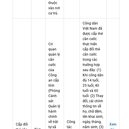
thuộc
vào nơi
cư trú.
Công dân
Việt Nam đã
được cấp thẻ
căn cước
Cơ
thực hiện
quan
cấp đổi thẻ
quản lý
căn cước
căn
trong các
cước
trường hợp
của
sau đây: (1)
Công
Khi công dân
an cấp
đủ 14 tuổi,
tỉnh
25 tuổi, 40
(Phòng
tuổi và 60
Cảnh
tuổi. (2) Thay
sát
đổi, cải chính
Quản lý
thông tin về
hành
họ, chữ đệm,
chính
tên khai sinh;
về trật
Công
ngày, tháng,
Cấp đổi
Xem
tự xã
tác
năm sinh; (3)