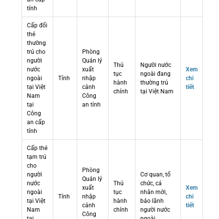
tỉnh
Cấp đổi
thẻ
thường
trú cho
Phòng
người
Quản lý
Thủ
Người nước
nước
xuất
Xem
tục
ngoài đang
ngoài
Tỉnh
nhập
chi
hành
thường trú
tại Việt
cảnh
tiết
chính
tại Việt Nam
Nam
Công
tại
an tỉnh
Công
an cấp
tỉnh
Cấp thẻ
tạm trú
cho
Phòng
người
Cơ quan, tổ
Quản lý
nước
Thủ
chức, cá
xuất
Xem
ngoài
tục
nhân mời,
Tỉnh
nhập
chi
tại Việt
hành
bảo lãnh
cảnh
tiết
Nam
chính
người nước
Công
tại
ngoài