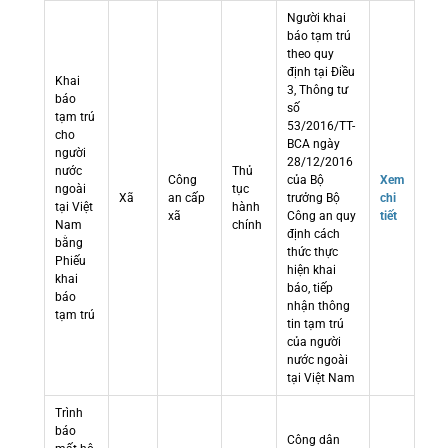
Người khai
báo tạm trú
theo quy
định tại Điều
Khai
3, Thông tư
báo
số
tạm trú
53/2016/TT-
cho
BCA ngày
người
28/12/2016
nước
Thủ
Công
của Bộ
Xem
ngoài
tục
Xã
an cấp
trưởng Bộ
chi
tại Việt
hành
xã
Công an quy
tiết
Nam
chính
định cách
bằng
thức thực
Phiếu
hiện khai
khai
báo, tiếp
báo
nhận thông
tạm trú
tin tạm trú
của người
nước ngoài
tại Việt Nam
Trình
báo
Công dân