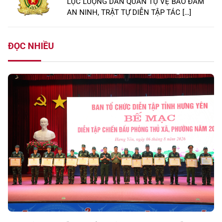
LỰC LƯỢNG DÂN QUÂN TỰ VỆ BẢO ĐẢM
AN NINH, TRẬT TỰ DIỄN TẬP TÁC […]
ĐỌC NHIỀU