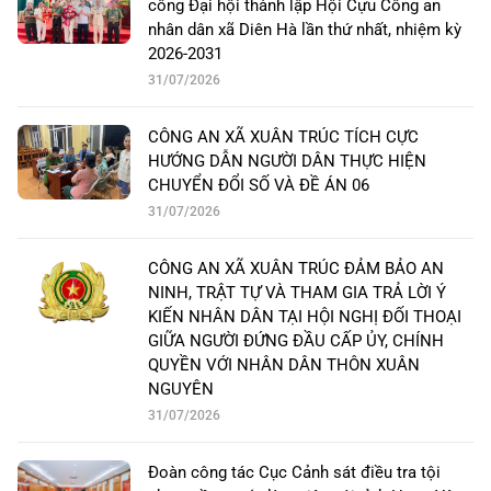
công Đại hội thành lập Hội Cựu Công an
nhân dân xã Diên Hà lần thứ nhất, nhiệm kỳ
2026-2031
31/07/2026
CÔNG AN XÃ XUÂN TRÚC TÍCH CỰC
HƯỚNG DẪN NGƯỜI DÂN THỰC HIỆN
CHUYỂN ĐỔI SỐ VÀ ĐỀ ÁN 06
31/07/2026
CÔNG AN XÃ XUÂN TRÚC ĐẢM BẢO AN
NINH, TRẬT TỰ VÀ THAM GIA TRẢ LỜI Ý
KIẾN NHÂN DÂN TẠI HỘI NGHỊ ĐỐI THOẠI
GIỮA NGƯỜI ĐỨNG ĐẦU CẤP ỦY, CHÍNH
QUYỀN VỚI NHÂN DÂN THÔN XUÂN
NGUYÊN
31/07/2026
Đoàn công tác Cục Cảnh sát điều tra tội