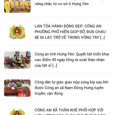
vững chắc từ cơ sở ở Hưng Yên
LAN TỎA HÀNH ĐỘNG ĐẸP: CÔNG AN
PHƯỜNG PHỐ HIẾN GIÚP ĐỠ, ĐƯA CHÁU
BÉ ĐI LẠC TRỞ VỀ TRONG VÒNG TAY […]
Công an tỉnh Hưng Yên: Quyết liệt triển khai
cao điểm 45 ngày tổng rà soát thân nhân
của liệt sĩ […]
Công dân tự giác giao nộp súng kíp sau khi
được Công an xã Nam Đông Hưng tuyên
truyền, vận động
CÔNG AN XÃ THẦN KHÊ PHỐI HỢP VỚI