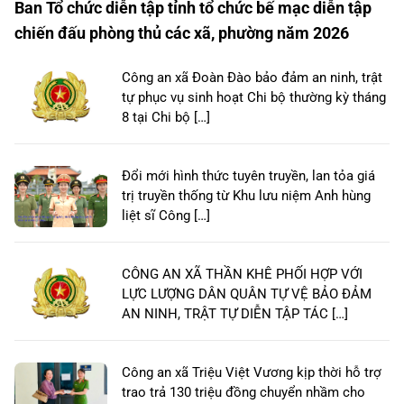
Ban Tổ chức diễn tập tỉnh tổ chức bế mạc diễn tập
chiến đấu phòng thủ các xã, phường năm 2026
Công an xã Đoàn Đào bảo đảm an ninh, trật
tự phục vụ sinh hoạt Chi bộ thường kỳ tháng
8 tại Chi bộ […]
Đổi mới hình thức tuyên truyền, lan tỏa giá
trị truyền thống từ Khu lưu niệm Anh hùng
liệt sĩ Công […]
CÔNG AN XÃ THẦN KHÊ PHỐI HỢP VỚI
LỰC LƯỢNG DÂN QUÂN TỰ VỆ BẢO ĐẢM
AN NINH, TRẬT TỰ DIỄN TẬP TÁC […]
Công an xã Triệu Việt Vương kịp thời hỗ trợ
trao trả 130 triệu đồng chuyển nhầm cho