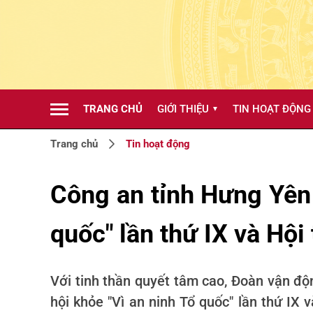
TRANG CHỦ
GIỚI THIỆU
TIN HOẠT ĐỘNG
▼
Trang chủ
Tin hoạt động
Công an tỉnh Hưng Yên đ
quốc" lần thứ IX và Hội
Với tinh thần quyết tâm cao, Đoàn vận độn
hội khỏe "Vì an ninh Tổ quốc" lần thứ IX 