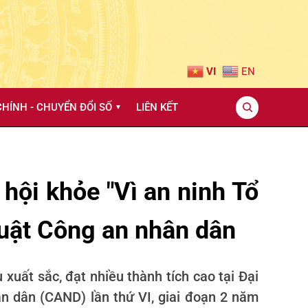
VI
EN
HÍNH - CHUYỂN ĐỔI SỐ
LIÊN KẾT
▼
 hội khỏe "Vì an ninh Tổ
thuật Công an nhân dân
xuất sắc, đạt nhiều thành tích cao tại Đại
hân dân (CAND) lần thứ VI, giai đoạn 2 năm