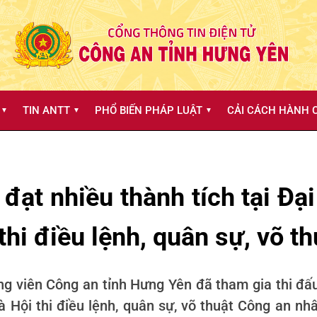
TIN ANTT
PHỔ BIẾN PHÁP LUẬT
CẢI CÁCH HÀNH C
▼
▼
▼
ạt nhiều thành tích tại Đại
 thi điều lệnh, quân sự, võ 
g viên Công an tỉnh Hưng Yên đã tham gia thi đấu 
và Hội thi điều lệnh, quân sự, võ thuật Công an n