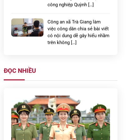
công nghiệp Quỳnh […]
Công an xã Trà Giang làm
việc công dân chia sẻ bài viết
có nội dung dễ gây hiểu nhầm
trên không […]
Công an xã Thái Ninh ra quân
giải tỏa hành lang an toàn
ĐỌC NHIỀU
giao thông và triển khai ký
cam kết chấp […]
Công an xã Đoàn Đào phối
hợp làm sạch dữ liệu đất đai,
góp phần xây dựng chính
quyền số
Nâng cao cảnh giác và các