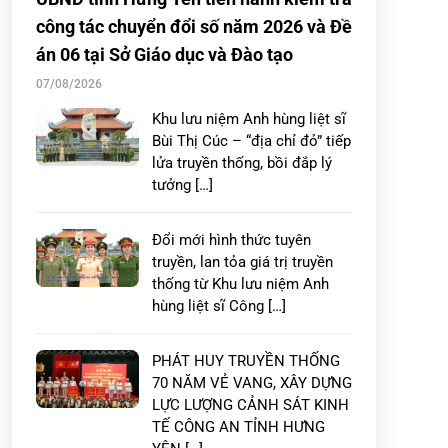
công tác chuyển đổi số năm 2026 và Đề
án 06 tại Sở Giáo dục và Đào tạo
07/08/2026
Khu lưu niệm Anh hùng liệt sĩ
Bùi Thị Cúc – “địa chỉ đỏ” tiếp
lửa truyền thống, bồi đắp lý
tưởng […]
Đổi mới hình thức tuyên
truyền, lan tỏa giá trị truyền
thống từ Khu lưu niệm Anh
hùng liệt sĩ Công […]
PHÁT HUY TRUYỀN THỐNG
70 NĂM VẺ VANG, XÂY DỰNG
LỰC LƯỢNG CẢNH SÁT KINH
TẾ CÔNG AN TỈNH HƯNG