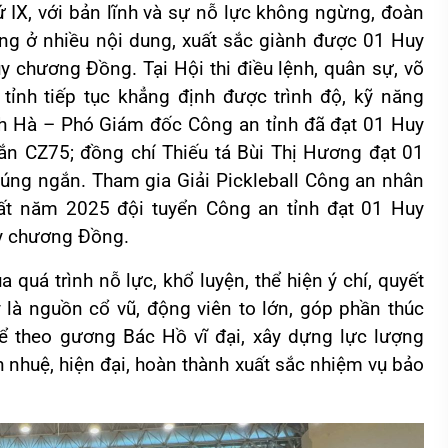
hứ IX, với bản lĩnh và sự nỗ lực không ngừng, đoàn
ng ở nhiều nội dung, xuất sắc giành được 01 Huy
chương Đồng. Tại Hội thi điều lệnh, quân sự, võ
tỉnh tiếp tục khẳng định được trình độ, kỹ năng
nh Hà – Phó Giám đốc Công an tỉnh đã đạt 01 Huy
n CZ75; đồng chí Thiếu tá Bùi Thị Hương đạt 01
úng ngắn. Tham gia Giải Pickleball Công an nhân
ất năm 2025 đội tuyển Công an tỉnh đạt 01 Huy
y chương Đồng.
 quá trình nỗ lực, khổ luyện, thể hiện ý chí, quyết
là nguồn cổ vũ, động viên to lớn, góp phần thúc
ể theo gương Bác Hồ vĩ đại, xây dựng lực lượng
 nhuệ, hiện đại, hoàn thành xuất sắc nhiệm vụ bảo