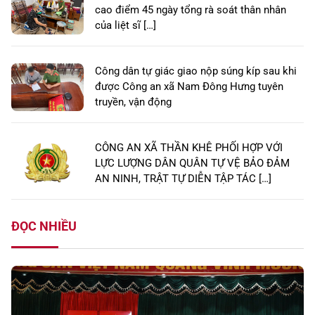
cao điểm 45 ngày tổng rà soát thân nhân
của liệt sĩ […]
Công dân tự giác giao nộp súng kíp sau khi
được Công an xã Nam Đông Hưng tuyên
truyền, vận động
CÔNG AN XÃ THẦN KHÊ PHỐI HỢP VỚI
LỰC LƯỢNG DÂN QUÂN TỰ VỆ BẢO ĐẢM
AN NINH, TRẬT TỰ DIỄN TẬP TÁC […]
ĐỌC NHIỀU