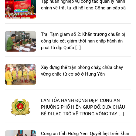
Tập huấn nghiệp vụ công tác quản lý hành
chính về trật tự xã hội cho Công an cấp xã
Trại Tạm giam số 2: Khẩn trương chuẩn bị
công tác xét giảm thời hạn chấp hành án
phạt tù dịp Quốc […]
Xây dựng thế trận phòng cháy, chữa cháy
vững chắc từ cơ sở ở Hưng Yên
LAN TỎA HÀNH ĐỘNG ĐẸP: CÔNG AN
PHƯỜNG PHỐ HIẾN GIÚP ĐỠ, ĐƯA CHÁU
BÉ ĐI LẠC TRỞ VỀ TRONG VÒNG TAY […]
Công an tỉnh Hưng Yên: Quyết liệt triển khai