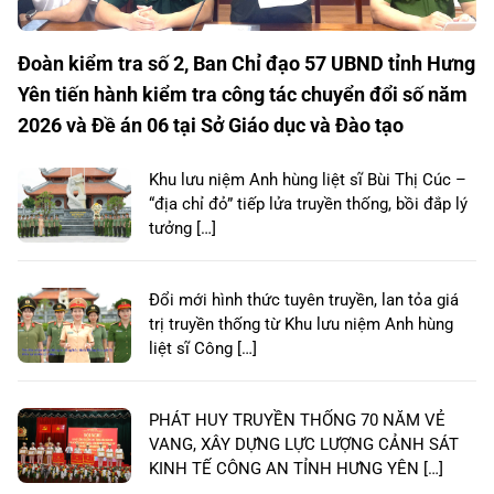
Đoàn kiểm tra số 2, Ban Chỉ đạo 57 UBND tỉnh Hưng
Yên tiến hành kiểm tra công tác chuyển đổi số năm
2026 và Đề án 06 tại Sở Giáo dục và Đào tạo
Khu lưu niệm Anh hùng liệt sĩ Bùi Thị Cúc –
“địa chỉ đỏ” tiếp lửa truyền thống, bồi đắp lý
tưởng […]
Đổi mới hình thức tuyên truyền, lan tỏa giá
trị truyền thống từ Khu lưu niệm Anh hùng
liệt sĩ Công […]
PHÁT HUY TRUYỀN THỐNG 70 NĂM VẺ
VANG, XÂY DỰNG LỰC LƯỢNG CẢNH SÁT
KINH TẾ CÔNG AN TỈNH HƯNG YÊN […]