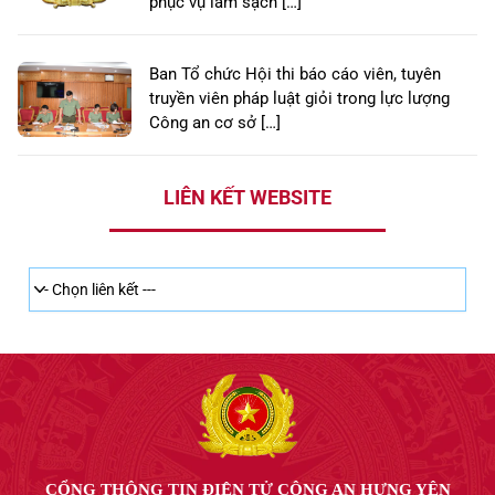
phục vụ làm sạch […]
Ban Tổ chức Hội thi báo cáo viên, tuyên
truyền viên pháp luật giỏi trong lực lượng
Công an cơ sở […]
LIÊN KẾT WEBSITE
CỔNG THÔNG TIN ĐIỆN TỬ CÔNG AN HƯNG YÊN