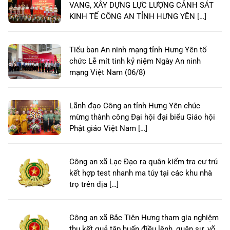
VANG, XÂY DỰNG LỰC LƯỢNG CẢNH SÁT
KINH TẾ CÔNG AN TỈNH HƯNG YÊN […]
Tiểu ban An ninh mạng tỉnh Hưng Yên tổ
chức Lễ mít tinh kỷ niệm Ngày An ninh
mạng Việt Nam (06/8)
Lãnh đạo Công an tỉnh Hưng Yên chúc
mừng thành công Đại hội đại biểu Giáo hội
Phật giáo Việt Nam […]
Công an xã Lạc Đạo ra quân kiểm tra cư trú
kết hợp test nhanh ma túy tại các khu nhà
trọ trên địa […]
Công an xã Bắc Tiên Hưng tham gia nghiệm
thu kết quả tập huấn điều lệnh, quân sự, võ