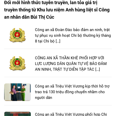
Đổi mới hình thức tuyên truyền, lan tỏa giá trị
truyền thống từ Khu lưu niệm Anh hùng liệt sĩ Công
an nhân dân Bùi Thị Cúc
Công an xã Đoàn Đào bảo đảm an ninh, trật
tự phục vụ sinh hoạt Chi bộ thường kỳ tháng
8 tại Chi bộ […]
CÔNG AN XÃ THẦN KHÊ PHỐI HỢP VỚI
LỰC LƯỢNG DÂN QUÂN TỰ VỆ BẢO ĐẢM
AN NINH, TRẬT TỰ DIỄN TẬP TÁC […]
Công an xã Triệu Việt Vương kịp thời hỗ trợ
trao trả 130 triệu đồng chuyển nhầm cho
người dân
Công an xã Triệu Việt Vương phối hợp Chi