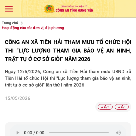
Trang chủ
Hoạt động của các đơn vị, địa phương
CÔNG AN XÃ TIỀN HẢI THAM MƯU TỔ CHỨC HỘI
THI “LỰC LƯỢNG THAM GIA BẢO VỆ AN NINH,
TRẬT TỰ Ở CƠ SỞ GIỎI” NĂM 2026
Ngày 12/5/2026, Công an xã Tiền Hải tham mưu UBND xã
Tiền Hải tổ chức Hội thi "Lực lượng tham gia bảo vệ an ninh,
trật tự ở cơ sở giỏi" lần thứ I năm 2026.
15/05/2026
A+
A-
A
A