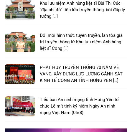
Khu lưu niệm Anh hùng liệt sĩ Bùi Thị Cúc –
“địa chỉ đỏ” tiếp lửa truyền thống, bồi đắp lý
tưởng […]
Đổi mới hình thức tuyên truyền, lan tỏa giá
trị truyền thống từ Khu lưu niệm Anh hùng
liệt sĩ Công […]
PHÁT HUY TRUYỀN THỐNG 70 NĂM VẺ
VANG, XÂY DỰNG LỰC LƯỢNG CẢNH SÁT
KINH TẾ CÔNG AN TỈNH HƯNG YÊN […]
Tiểu ban An ninh mạng tỉnh Hưng Yên tổ
chức Lễ mít tinh kỷ niệm Ngày An ninh
mạng Việt Nam (06/8)