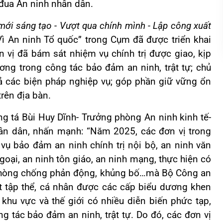
đua An ninh nhân dân.
mới sáng tạo - Vượt qua chính mình - Lập công xuất
Vì An ninh Tổ quốc” trong Cụm đã được triển khai
n vị đã bám sát nhiệm vụ chính trị được giao, kịp
ơng trong công tác bảo đảm an ninh, trật tự; chủ
uả các biện pháp nghiệp vụ; góp phần giữ vững ổn
trên địa bàn.
ng tá Bùi Huy Dĩnh- Trưởng phòng An ninh kinh tế-
ân dân, nhấn mạnh: “Năm 2025, các đơn vị trong
vụ bảo đảm an ninh chính trị nội bộ, an ninh văn
ngoại, an ninh tôn giáo, an ninh mạng, thực hiện có
, phòng chống phản động, khủng bố…mà Bộ Công an
t tập thể, cá nhân được các cấp biểu dương khen
, khu vực và thế giới có nhiều diễn biến phức tạp,
ng tác bảo đảm an ninh, trật tự. Do đó, các đơn vị