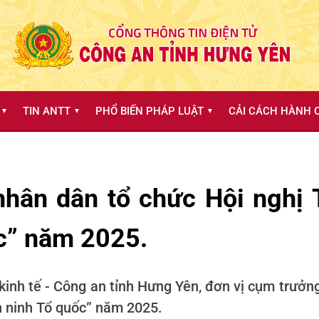
TIN ANTT
PHỔ BIẾN PHÁP LUẬT
CẢI CÁCH HÀNH C
▼
▼
▼
hân dân tổ chức Hội nghị T
ốc” năm 2025.
kinh tế - Công an tỉnh Hưng Yên, đơn vị cụm trưởn
An ninh Tổ quốc” năm 2025.