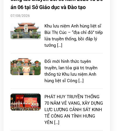
án 06 tại Sở Giáo dục và Đào tạo
07/08/2026
Khu lưu niệm Anh hùng liệt sĩ
Bùi Thị Cúc – “địa chỉ đỏ” tiếp
lửa truyền thống, bồi đắp lý
tưởng […]
Đổi mới hình thức tuyên
truyền, lan tỏa giá trị truyền
thống từ Khu lưu niệm Anh
hùng liệt sĩ Công […]
PHÁT HUY TRUYỀN THỐNG
70 NĂM VẺ VANG, XÂY DỰNG
LỰC LƯỢNG CẢNH SÁT KINH
TẾ CÔNG AN TỈNH HƯNG
YÊN […]