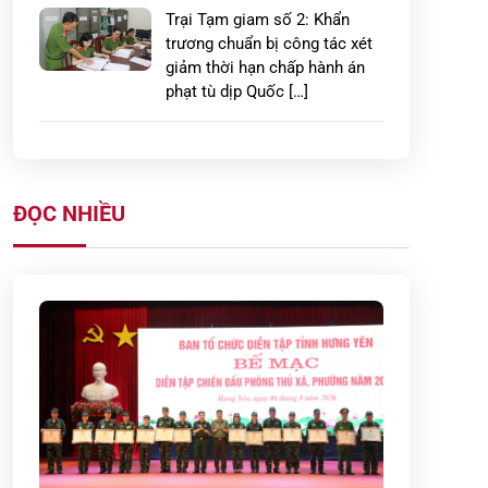
Trại Tạm giam số 2: Khẩn
trương chuẩn bị công tác xét
giảm thời hạn chấp hành án
phạt tù dịp Quốc […]
Xây dựng thế trận phòng cháy,
chữa cháy vững chắc từ cơ sở
ở Hưng Yên
ĐỌC NHIỀU
LAN TỎA HÀNH ĐỘNG ĐẸP:
CÔNG AN PHƯỜNG PHỐ
HIẾN GIÚP ĐỠ, ĐƯA CHÁU BÉ
ĐI LẠC TRỞ VỀ TRONG VÒNG
TAY […]
Công an tỉnh Hưng Yên: Quyết
liệt triển khai cao điểm 45
ngày tổng rà soát thân nhân
của liệt sĩ […]