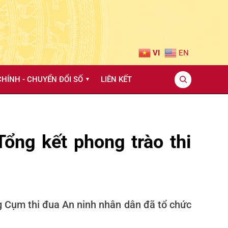
VI
EN
HÍNH - CHUYỂN ĐỔI SỐ
LIÊN KẾT
▼
ổng kết phong trào thi
g Cụm thi đua An ninh nhân dân đã tổ chức