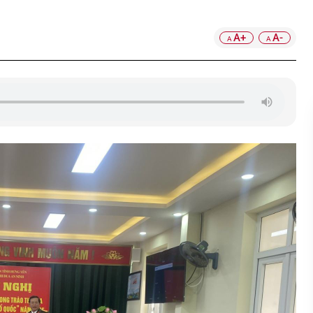
A+
A-
A
A