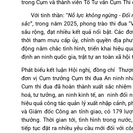
trong Cụm và thành viên Tổ Tư vấn Cụm Thi 
Với tinh thần: “
Nỗ lực không ngừng - Đổi 
sắc
”,
trong năm 2025, phong trào thi đua “
sâu rộng, đạt nhiều kết quả nổi bật. Các đơ
thời tham mưu cấp ủy, chính quyền địa phư
động nắm chắc tình hình, triển khai hiệu q
định an ninh quốc gia, trật tự an toàn xã hội 
Phát biểu kết luận Hội nghị, đồng chí Thượ
đơn vị Cụm trưởng Cụm thi đua An ninh nh
Cum thi đua đã hoàn thành xuất sắc nhiệm 
hoá, tư tưởng, an ninh kinh tế, an ninh đối 
hiệu quả công tác quản lý xuất nhập cảnh
và Giám đốc Công an tỉnh giao, có 179 lượ
thưởng. Thời gian tới, tình hình trong nước
tiếp tục đặt ra nhiều yêu cầu mới đối với cô