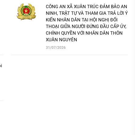
CÔNG AN XÃ XUÂN TRÚC ĐẢM BẢO AN
NINH, TRẬT TỰ VÀ THAM GIA TRẢ LỜI Ý
KIẾN NHÂN DÂN TẠI HỘI NGHỊ ĐỐI
THOẠI GIỮA NGƯỜI ĐỨNG ĐẦU CẤP ỦY,
CHÍNH QUYỀN VỚI NHÂN DÂN THÔN
XUÂN NGUYÊN
31/07/2026
ội