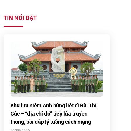
TIN NỔI BẬT
Khu lưu niệm Anh hùng liệt sĩ Bùi Thị
Cúc – “địa chỉ đỏ” tiếp lửa truyền
thống, bồi đắp lý tưởng cách mạng
06/08/2026