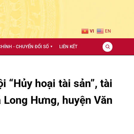
VI
EN
HÍNH - CHUYỂN ĐỔI SỐ
LIÊN KẾT
▼
ội “Hủy hoại tài sản”, tài
xã Long Hưng, huyện Văn