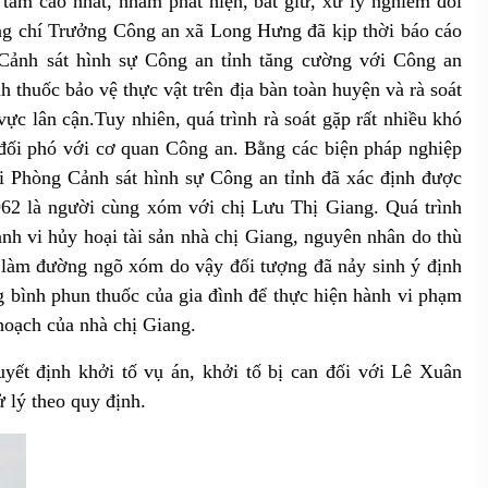
 tâm cao nhất, nhằm phát hiện, bắt giữ, xử lý nghiêm đối
g chí Trưởng Công an xã Long Hưng đã kịp thời
báo cáo
Cảnh sát hình sự Công an tỉnh
tăng cường
với Công an
nh thuốc bảo vệ thực vật trên địa bàn toàn huyện và
rà soát
vực lân cận.Tuy nhiên, quá trình rà soát gặp rất nhiều khó
đối phó với cơ quan Công an.
Bằng các biện pháp nghiệp
 Phòng Cảnh sát hình sự Công an tỉnh đã xác định được
62 là người cùng xóm với chị Lưu Thị Giang. Quá trình
nh vi hủy hoại tài sản nhà chị Giang, nguyên nhân do thù
nh làm đường ngõ xóm do vậy đối tượng đã nảy sinh ý định
g bình phun thuốc của gia đình để thực hiện hành vi phạm
hoạch của nhà chị Giang.
yết định khởi tố vụ án, khởi tố bị can đối với Lê Xuân
xử lý theo quy định.