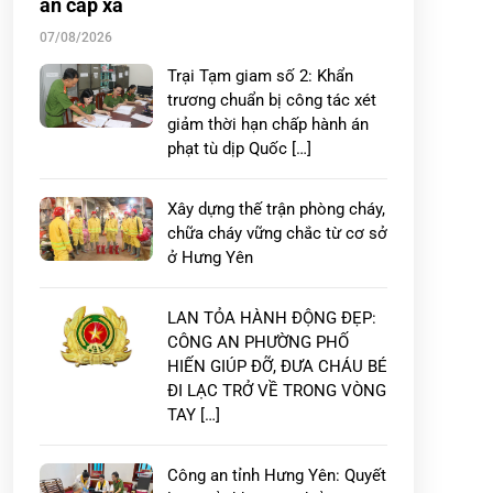
an cấp xã
07/08/2026
Trại Tạm giam số 2: Khẩn
trương chuẩn bị công tác xét
giảm thời hạn chấp hành án
phạt tù dịp Quốc […]
Xây dựng thế trận phòng cháy,
chữa cháy vững chắc từ cơ sở
ở Hưng Yên
LAN TỎA HÀNH ĐỘNG ĐẸP:
CÔNG AN PHƯỜNG PHỐ
HIẾN GIÚP ĐỠ, ĐƯA CHÁU BÉ
ĐI LẠC TRỞ VỀ TRONG VÒNG
TAY […]
Công an tỉnh Hưng Yên: Quyết