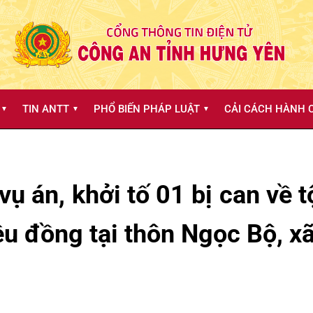
TIN ANTT
PHỔ BIẾN PHÁP LUẬT
CẢI CÁCH HÀNH C
▼
▼
▼
vụ án, khởi tố 01 bị can về t
riệu đồng tại thôn Ngọc Bộ, 