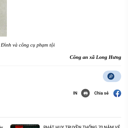
 Đình và công cụ phạm tội
Công an xã Long Hưng
Chia sẻ
IN
áy
PHÁT HUY TRUYỀN THỐNG 70 NĂM VẺ