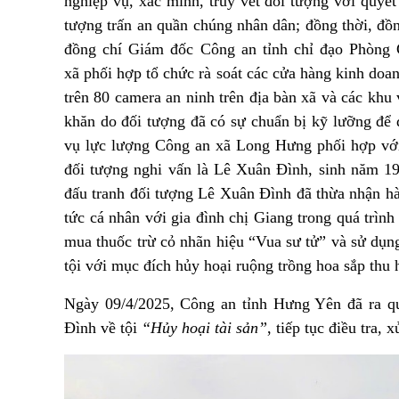
nghiệp vụ, xác minh,
truy vết đối tượng với quyết
tượng trấn an quần chúng nhân dân
; đồng thời,
đồn
đồng chí
Giám đốc Công an
tỉnh chỉ đạo
Phòng 
xã
phối hợp
tổ chức rà soát các cửa hàng kinh doa
trên 80 camera an ninh trên địa bàn xã và các khu 
khăn do đối tượng đã có sự chuẩn bị
kỹ lưỡng để 
vụ lực lượng Công an xã Long Hưng phối hợp với
đối tượng nghi vấn là Lê Xuân Đình, sinh năm 19
đấu tranh đối tượng Lê Xuân Đình đã thừa nhận hà
tức cá nhân với gia đình chị Giang trong quá trì
mua thuốc trừ cỏ
nhãn hiệu
“
Vua sư tử
” và sử dụn
tội với mục đích hủy hoại ruộng trồng hoa sắp thu 
Ngày 09/4/2025,
Công an
tỉnh Hưng Yên đã ra qu
Đình về tội
“Hủy hoại tài sản”
,
tiếp tục điều tra, 