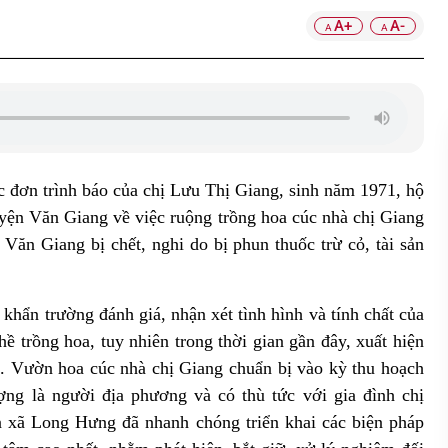
A+
A-
A
A
đơn trình báo của chị Lưu Thị Giang
,
sinh năm
1971
, hộ
yện Văn Giang
về việc ruộng trồng hoa cúc
nhà chị Giang
n Văn Giang
bị chết
, nghi do bị phun thuốc
trừ
cỏ
, tài sản
hẩn trường đánh giá, nhận xét tình hình và tính chất của
hề trồng hoa, tuy nhiên
trong thời gian gần đây, xuất hiện
m. Vườn hoa cúc nhà chị Giang chuẩn bị vào kỳ thu hoạch
ng là người địa phương và có thù tức với gia đình chị
an xã Long Hưng đã
nhanh chóng
triển khai các biện pháp