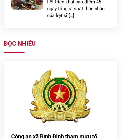
liệt triển khai cao điểm 45
ngày tổng rà soát thân nhân
của liệt sĩ […]
Công dân tự giác giao nộp
súng kíp sau khi được Công
ĐỌC NHIỀU
an xã Nam Đông Hưng tuyên
truyền, vận động
CÔNG AN XÃ THẦN KHÊ
PHỐI HỢP VỚI LỰC LƯỢNG
DÂN QUÂN TỰ VỆ BẢO ĐẢM
AN NINH, TRẬT TỰ DIỄN TẬP
TÁC […]
CÔNG AN XÃ NGỌC LÂM
PHỐI HỢP TRẠM CẢNH SÁT
GIAO THÔNG ĐƯỜNG THỦY
BẾN HIỆP TỔ CHỨC TUYÊN
Công an xã Bình Định tham mưu tổ