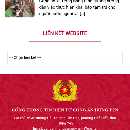
Công an xã Đồng Bằng tăng cường hướng
dẫn việc thực hiện khai báo tạm trú cho
người nước ngoài và […]
LIÊN KẾT WEBSITE
CỔNG THÔNG TIN ĐIỆN TỬ CÔNG AN HƯNG YÊN
Địa chỉ: số 45 đường Hải Thượng Lãn Ông, phường Phố Hiến, tỉnh
Hưng Yên
Email: congan.hungyen.gov.vn - Website: