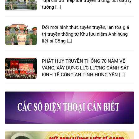
“địa chỉ đỏ” tiếp lửa truyền thống, bồi đắp lý
tưởng […]
Đổi mới hình thức tuyên truyền, lan tỏa giá
trị truyền thống từ Khu lưu niệm Anh hùng
liệt sĩ Công […]
PHÁT HUY TRUYỀN THỐNG 70 NĂM VẺ
VANG, XÂY DỰNG LỰC LƯỢNG CẢNH SÁT
KINH TẾ CÔNG AN TỈNH HƯNG YÊN […]