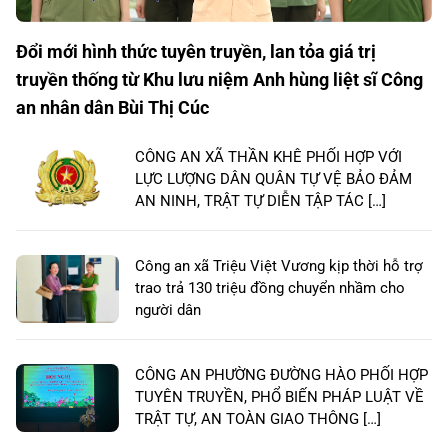
Đổi mới hình thức tuyên truyền, lan tỏa giá trị
truyền thống từ Khu lưu niệm Anh hùng liệt sĩ Công
an nhân dân Bùi Thị Cúc
CÔNG AN XÃ THẦN KHÊ PHỐI HỢP VỚI
LỰC LƯỢNG DÂN QUÂN TỰ VỆ BẢO ĐẢM
AN NINH, TRẬT TỰ DIỄN TẬP TÁC […]
Công an xã Triệu Việt Vương kịp thời hỗ trợ
trao trả 130 triệu đồng chuyển nhầm cho
người dân
CÔNG AN PHƯỜNG ĐƯỜNG HÀO PHỐI HỢP
TUYÊN TRUYỀN, PHỔ BIẾN PHÁP LUẬT VỀ
TRẬT TỰ, AN TOÀN GIAO THÔNG […]