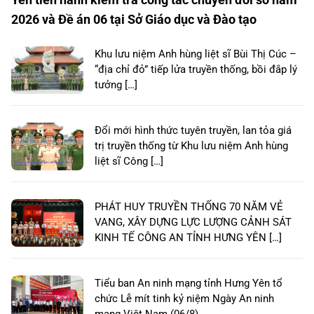
2026 và Đề án 06 tại Sở Giáo dục và Đào tạo
Khu lưu niệm Anh hùng liệt sĩ Bùi Thị Cúc –
“địa chỉ đỏ” tiếp lửa truyền thống, bồi đắp lý
tưởng […]
Đổi mới hình thức tuyên truyền, lan tỏa giá
trị truyền thống từ Khu lưu niệm Anh hùng
liệt sĩ Công […]
PHÁT HUY TRUYỀN THỐNG 70 NĂM VẺ
VANG, XÂY DỰNG LỰC LƯỢNG CẢNH SÁT
KINH TẾ CÔNG AN TỈNH HƯNG YÊN […]
Tiểu ban An ninh mạng tỉnh Hưng Yên tổ
chức Lễ mít tinh kỷ niệm Ngày An ninh
mạng Việt Nam (06/8)