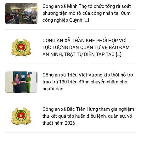
Công an xã Minh Thọ tổ chức tổng rà soát
phương tiện mô tô của công nhân tại Cụm
công nghiệp Quỳnh […]
CÔNG AN XÃ THẦN KHÊ PHỐI HỢP VỚI
LỰC LƯỢNG DÂN QUÂN TỰ VỆ BẢO ĐẢM
AN NINH, TRẬT TỰ DIỄN TẬP TÁC […]
Công an xã Triệu Việt Vương kịp thời hỗ trợ
trao trả 130 triệu đồng chuyển nhầm cho
người dân
Công an xã Bắc Tiên Hưng tham gia nghiệm
thu kết quả tập huấn điều lệnh, quân sự, võ
thuật năm 2026