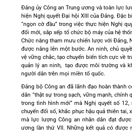
Đảng ủy Công an Trung ương và toàn lực l
hiện Nghị quyết Đại hội XIII của Đảng. Đặc 
“ngọn cờ đầu” trong việc thực hiện Nghị qu
đổi mới, sắp xếp tổ chức bộ máy của hệ thống
Chức năng tham mưu chiến lược với Đảng, Nhà
được nâng lên một bước. An ninh, chủ quyền
vệ vững chắc, tạo chuyển biến tích cực về trậ
quản lý an ninh, tạo được môi trường và kh
người dân trên mọi miền tổ quốc.
Đảng bộ Công an đã lãnh đạo hoàn thành c
dân “thật sự trong sạch, vững mạnh, chính q
trong tình hình mới” mà Nghị quyết số 12,
chuyển đổi số, khắc phục hậu quả thiên tai,
mà lực lượng Công an nhân dân đạt được 
ương lần thứ VII. Những kết quả có được 