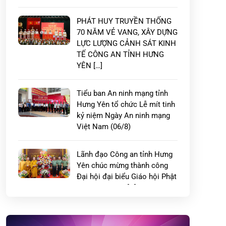
PHÁT HUY TRUYỀN THỐNG
70 NĂM VẺ VANG, XÂY DỰNG
LỰC LƯỢNG CẢNH SÁT KINH
TẾ CÔNG AN TỈNH HƯNG
YÊN […]
Tiểu ban An ninh mạng tỉnh
Hưng Yên tổ chức Lễ mít tinh
kỷ niệm Ngày An ninh mạng
Việt Nam (06/8)
Lãnh đạo Công an tỉnh Hưng
Yên chúc mừng thành công
Đại hội đại biểu Giáo hội Phật
giáo Việt Nam […]