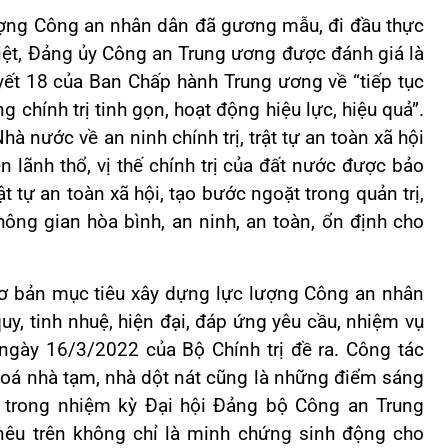
ượng Công an nhân dân đã gương mẫu, đi đầu thực
biệt, Đảng ủy Công an Trung ương được đánh giá là
yết 18 của Ban Chấp hành Trung ương về “tiếp tục
 chính trị tinh gọn, hoạt động hiệu lực, hiệu quả”.
 nước về an ninh chính trị, trật tự an toàn xã hội
 lãnh thổ, vị thế chính trị của đất nước được bảo
t tự an toàn xã hội, tạo bước ngoặt trong quản trị,
ông gian hòa bình, an ninh, an toàn, ổn định cho
ơ bản mục tiêu xây dựng lực lượng Công an nhân
uy, tinh nhuệ, hiện đại, đáp ứng yêu cầu, nhiệm vụ
 ngày 16/3/2022 của Bộ Chính trị đề ra. Công tác
 xoá nhà tạm, nhà dột nát cũng là những điểm sáng
trong nhiệm kỳ Đại hội Đảng bộ Công an Trung
nêu trên không chỉ là minh chứng sinh động cho