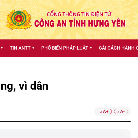
TIN ANTT
PHỔ BIẾN PHÁP LUẬT
CẢI CÁCH HÀNH C
▼
▼
▼
ng, vì dân
A+
A-
A
A