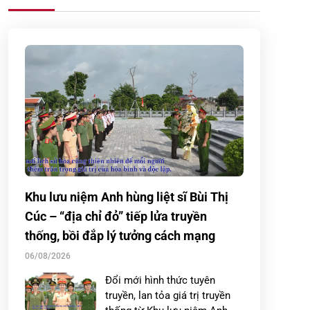
Khu lưu niệm Anh hùng liệt sĩ Bùi Thị
Cúc – “địa chỉ đỏ” tiếp lửa truyền
thống, bồi đắp lý tưởng cách mạng
06/08/2026
Đổi mới hình thức tuyên
truyền, lan tỏa giá trị truyền