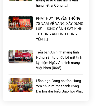
thống từ Khu lưu niệm Anh
hùng liệt sĩ Công […]
PHÁT HUY TRUYỀN THỐNG
70 NĂM VẺ VANG, XÂY DỰNG
LỰC LƯỢNG CẢNH SÁT KINH
TẾ CÔNG AN TỈNH HƯNG
YÊN […]
Tiểu ban An ninh mạng tỉnh
Hưng Yên tổ chức Lễ mít tinh
kỷ niệm Ngày An ninh mạng
Việt Nam (06/8)
Lãnh đạo Công an tỉnh Hưng
Yên chúc mừng thành công
Đại hội đại biểu Giáo hội Phật
giáo Việt Nam […]