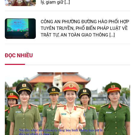
lý, giam giữ […]
CÔNG AN PHƯỜNG ĐƯỜNG HÀO PHỐI HỢP
TUYÊN TRUYỀN, PHỔ BIẾN PHÁP LUẬT VỀ
TRẬT TỰ, AN TOÀN GIAO THÔNG […]
ĐỌC NHIỀU