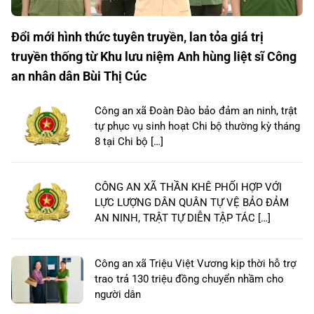
Đổi mới hình thức tuyên truyền, lan tỏa giá trị
truyền thống từ Khu lưu niệm Anh hùng liệt sĩ Công
an nhân dân Bùi Thị Cúc
Công an xã Đoàn Đào bảo đảm an ninh, trật
tự phục vụ sinh hoạt Chi bộ thường kỳ tháng
8 tại Chi bộ […]
CÔNG AN XÃ THẦN KHÊ PHỐI HỢP VỚI
LỰC LƯỢNG DÂN QUÂN TỰ VỆ BẢO ĐẢM
AN NINH, TRẬT TỰ DIỄN TẬP TÁC […]
Công an xã Triệu Việt Vương kịp thời hỗ trợ
trao trả 130 triệu đồng chuyển nhầm cho
người dân