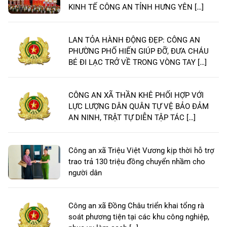
KINH TẾ CÔNG AN TỈNH HƯNG YÊN […]
LAN TỎA HÀNH ĐỘNG ĐẸP: CÔNG AN
PHƯỜNG PHỐ HIẾN GIÚP ĐỠ, ĐƯA CHÁU
BÉ ĐI LẠC TRỞ VỀ TRONG VÒNG TAY […]
CÔNG AN XÃ THẦN KHÊ PHỐI HỢP VỚI
LỰC LƯỢNG DÂN QUÂN TỰ VỆ BẢO ĐẢM
AN NINH, TRẬT TỰ DIỄN TẬP TÁC […]
Công an xã Triệu Việt Vương kịp thời hỗ trợ
trao trả 130 triệu đồng chuyển nhầm cho
người dân
Công an xã Đồng Châu triển khai tổng rà
soát phương tiện tại các khu công nghiệp,