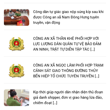
Công dân tự giác giao nộp súng kíp sau khi
được Công an xã Nam Đông Hưng tuyên
truyền, vận động
CÔNG AN XÃ THẦN KHÊ PHỐI HỢP VỚI
LỰC LƯỢNG DÂN QUÂN TỰ VỆ BẢO ĐẢM
AN NINH, TRẬT TỰ DIỄN TẬP TÁC […]
CÔNG AN XÃ NGỌC LÂM PHỐI HỢP TRẠM
CẢNH SÁT GIAO THÔNG ĐƯỜNG THỦY
BẾN HIỆP TỔ CHỨC TUYÊN TRUYỀN […]
Kịp thời giúp người dân nhận diện thủ đoạn
giả danh shipper, đơn vị giao hàng lừa đảo,
chiếm đoạt […]