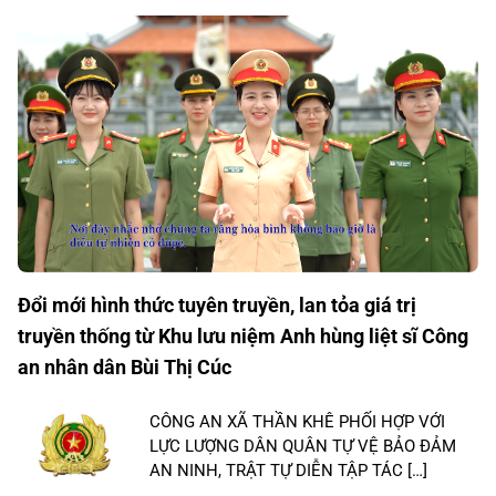
Đổi mới hình thức tuyên truyền, lan tỏa giá trị
truyền thống từ Khu lưu niệm Anh hùng liệt sĩ Công
an nhân dân Bùi Thị Cúc
CÔNG AN XÃ THẦN KHÊ PHỐI HỢP VỚI
LỰC LƯỢNG DÂN QUÂN TỰ VỆ BẢO ĐẢM
AN NINH, TRẬT TỰ DIỄN TẬP TÁC […]