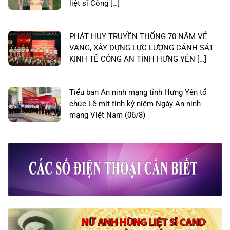
liệt sĩ Công […]
PHÁT HUY TRUYỀN THỐNG 70 NĂM VẺ
VANG, XÂY DỰNG LỰC LƯỢNG CẢNH SÁT
KINH TẾ CÔNG AN TỈNH HƯNG YÊN […]
Tiểu ban An ninh mạng tỉnh Hưng Yên tổ
chức Lễ mít tinh kỷ niệm Ngày An ninh
mạng Việt Nam (06/8)