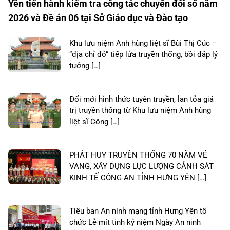
Yên tiến hành kiểm tra công tác chuyển đổi số năm
2026 và Đề án 06 tại Sở Giáo dục và Đào tạo
Khu lưu niệm Anh hùng liệt sĩ Bùi Thị Cúc –
“địa chỉ đỏ” tiếp lửa truyền thống, bồi đắp lý
tưởng […]
Đổi mới hình thức tuyên truyền, lan tỏa giá
trị truyền thống từ Khu lưu niệm Anh hùng
liệt sĩ Công […]
PHÁT HUY TRUYỀN THỐNG 70 NĂM VẺ
VANG, XÂY DỰNG LỰC LƯỢNG CẢNH SÁT
KINH TẾ CÔNG AN TỈNH HƯNG YÊN […]
Tiểu ban An ninh mạng tỉnh Hưng Yên tổ
chức Lễ mít tinh kỷ niệm Ngày An ninh