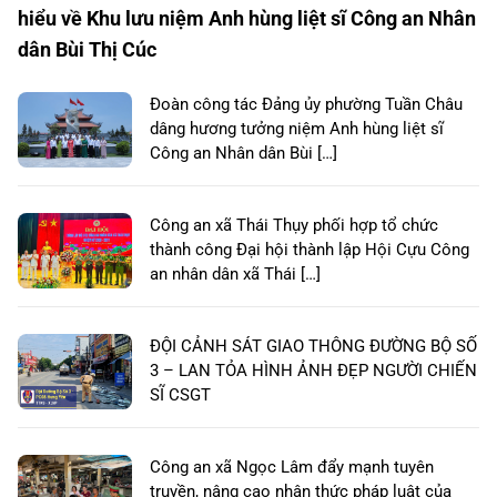
hiểu về Khu lưu niệm Anh hùng liệt sĩ Công an Nhân
dân Bùi Thị Cúc
Đoàn công tác Đảng ủy phường Tuần Châu
dâng hương tưởng niệm Anh hùng liệt sĩ
Công an Nhân dân Bùi […]
Công an xã Thái Thụy phối hợp tổ chức
thành công Đại hội thành lập Hội Cựu Công
an nhân dân xã Thái […]
ĐỘI CẢNH SÁT GIAO THÔNG ĐƯỜNG BỘ SỐ
3 – LAN TỎA HÌNH ẢNH ĐẸP NGƯỜI CHIẾN
SĨ CSGT
Công an xã Ngọc Lâm đẩy mạnh tuyên
truyền, nâng cao nhận thức pháp luật của