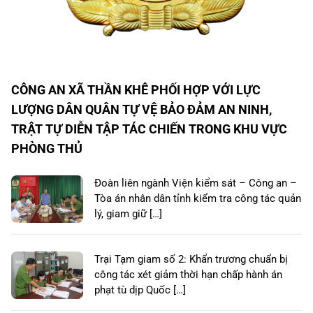
CÔNG AN XÃ THẦN KHÊ PHỐI HỢP VỚI LỰC
LƯỢNG DÂN QUÂN TỰ VỆ BẢO ĐẢM AN NINH,
TRẬT TỰ DIỄN TẬP TÁC CHIẾN TRONG KHU VỰC
PHÒNG THỦ
Đoàn liên ngành Viện kiểm sát – Công an –
Tòa án nhân dân tỉnh kiểm tra công tác quản
lý, giam giữ […]
Trại Tạm giam số 2: Khẩn trương chuẩn bị
công tác xét giảm thời hạn chấp hành án
phạt tù dịp Quốc […]