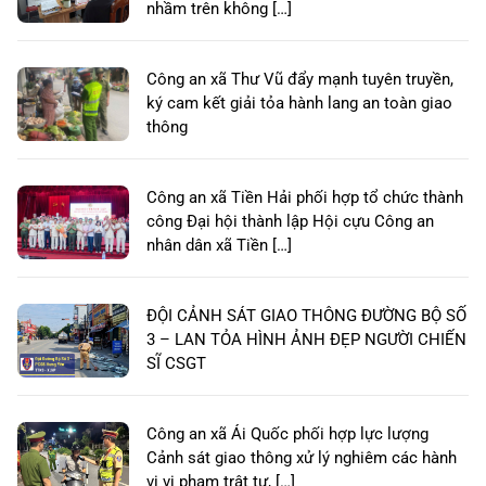
nhầm trên không […]
Công an xã Thư Vũ đẩy mạnh tuyên truyền,
ký cam kết giải tỏa hành lang an toàn giao
thông
Công an xã Tiền Hải phối hợp tổ chức thành
công Đại hội thành lập Hội cựu Công an
nhân dân xã Tiền […]
ĐỘI CẢNH SÁT GIAO THÔNG ĐƯỜNG BỘ SỐ
3 – LAN TỎA HÌNH ẢNH ĐẸP NGƯỜI CHIẾN
SĨ CSGT
Công an xã Ái Quốc phối hợp lực lượng
Cảnh sát giao thông xử lý nghiêm các hành
vi vi phạm trật tự, […]