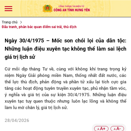
Trang chủ
Đấu tranh, phản bác quan điểm sai trái, thù địch
Ngày 30/4/1975 – Mốc son chói lọi của dân tộc:
Những luận điệu xuyên tạc không thể làm sai lệch
giá trị lịch sử
Cứ mỗi dịp tháng Tư về, cùng với không khí trang trọng kỷ
niệm Ngày Giải phóng miền Nam, thống nhất đất nước, các
thế lực thù địch, phản động và phần tử xấu lại tích cực gia
tăng các hoạt động tuyên truyền xuyên tạc, phủ nhận tầm vóc,
ý nghĩa và giá trị của sự kiện 30/4/1975. Những luận điệu
xuyên tạc tuy quen thuộc nhưng luôn lạc lõng và không thể
làm lu mờ chân lý, giá trị lịch sử.
28/04/2026
A+
A-
A
A