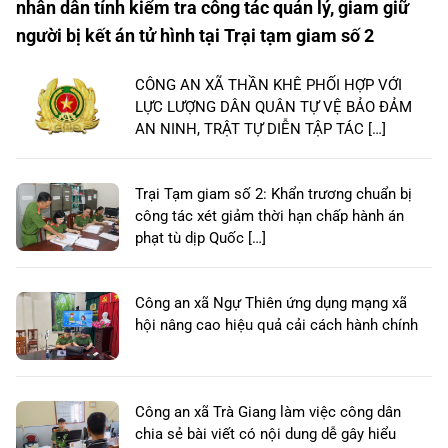
nhân dân tỉnh kiểm tra công tác quản lý, giam giữ
người bị kết án tử hình tại Trại tạm giam số 2
CÔNG AN XÃ THẦN KHÊ PHỐI HỢP VỚI
LỰC LƯỢNG DÂN QUÂN TỰ VỆ BẢO ĐẢM
AN NINH, TRẬT TỰ DIỄN TẬP TÁC […]
Trại Tạm giam số 2: Khẩn trương chuẩn bị
công tác xét giảm thời hạn chấp hành án
phạt tù dịp Quốc […]
Công an xã Ngự Thiên ứng dụng mạng xã
hội nâng cao hiệu quả cải cách hành chính
Công an xã Trà Giang làm việc công dân
chia sẻ bài viết có nội dung dễ gây hiểu