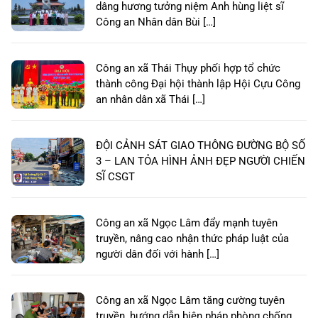
dâng hương tưởng niệm Anh hùng liệt sĩ
Công an Nhân dân Bùi […]
Công an xã Thái Thụy phối hợp tổ chức
thành công Đại hội thành lập Hội Cựu Công
an nhân dân xã Thái […]
ĐỘI CẢNH SÁT GIAO THÔNG ĐƯỜNG BỘ SỐ
3 – LAN TỎA HÌNH ẢNH ĐẸP NGƯỜI CHIẾN
SĨ CSGT
Công an xã Ngọc Lâm đẩy mạnh tuyên
truyền, nâng cao nhận thức pháp luật của
người dân đối với hành […]
Công an xã Ngọc Lâm tăng cường tuyên
truyền, hướng dẫn biện pháp phòng chống