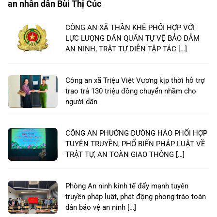
an nhân dân Bùi Thị Cúc
CÔNG AN XÃ THẦN KHÊ PHỐI HỢP VỚI
LỰC LƯỢNG DÂN QUÂN TỰ VỆ BẢO ĐẢM
AN NINH, TRẬT TỰ DIỄN TẬP TÁC […]
Công an xã Triệu Việt Vương kịp thời hỗ trợ
trao trả 130 triệu đồng chuyển nhầm cho
người dân
CÔNG AN PHƯỜNG ĐƯỜNG HÀO PHỐI HỢP
TUYÊN TRUYỀN, PHỔ BIẾN PHÁP LUẬT VỀ
TRẬT TỰ, AN TOÀN GIAO THÔNG […]
Phòng An ninh kinh tế đẩy mạnh tuyên
truyền pháp luật, phát động phong trào toàn
dân bảo vệ an ninh […]