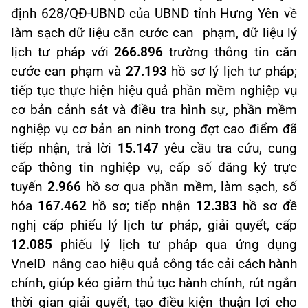
định 628/QĐ-UBND của UBND tỉnh Hưng Yên về
làm sạch dữ liệu căn cước can phạm, dữ liệu lý
lịch tư pháp với
266.896
trường thông tin căn
cước can phạm và
27.193
hồ sơ lý lịch tư pháp;
tiếp tục thực hiện hiệu quả phần mềm nghiệp vụ
cơ bản cảnh sát và điều tra hình sự, phần mềm
nghiệp vụ cơ bản an ninh trong đợt cao điểm đã
tiếp nhận, trả lời
15.147
yêu cầu tra cứu, cung
cấp thông tin nghiệp vụ, cấp số đăng ký trực
tuyến
2.966
hồ sơ qua phần mềm, làm sạch, số
hóa
167.462
hồ sơ; tiếp nhận
12.383
hồ sơ đề
nghị cấp phiếu lý lịch tư pháp, giải quyết, cấp
12.085
phiếu lý lịch tư pháp qua ứng dụng
VneID nâng cao hiệu quả công tác cải cách hành
chính, giúp kéo giảm thủ tục hành chính, rút ngắn
thời gian giải quyết, tạo điều kiện thuận lợi cho