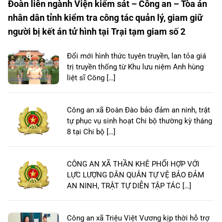
Đoàn liên ngành Viện kiểm sát – Công an – Tòa án
nhân dân tỉnh kiểm tra công tác quản lý, giam giữ
người bị kết án tử hình tại Trại tạm giam số 2
Đổi mới hình thức tuyên truyền, lan tỏa giá
trị truyền thống từ Khu lưu niệm Anh hùng
liệt sĩ Công […]
Công an xã Đoàn Đào bảo đảm an ninh, trật
tự phục vụ sinh hoạt Chi bộ thường kỳ tháng
8 tại Chi bộ […]
CÔNG AN XÃ THẦN KHÊ PHỐI HỢP VỚI
LỰC LƯỢNG DÂN QUÂN TỰ VỆ BẢO ĐẢM
AN NINH, TRẬT TỰ DIỄN TẬP TÁC […]
Công an xã Triệu Việt Vương kịp thời hỗ trợ