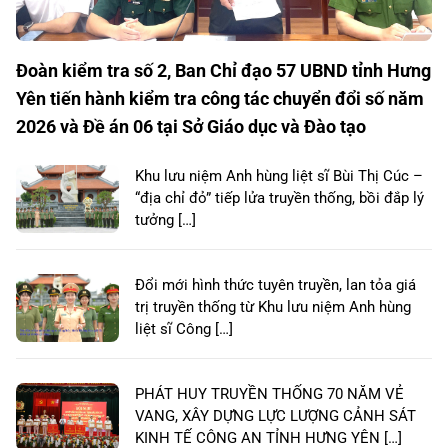
Đoàn kiểm tra số 2, Ban Chỉ đạo 57 UBND tỉnh Hưng
Yên tiến hành kiểm tra công tác chuyển đổi số năm
2026 và Đề án 06 tại Sở Giáo dục và Đào tạo
Khu lưu niệm Anh hùng liệt sĩ Bùi Thị Cúc –
“địa chỉ đỏ” tiếp lửa truyền thống, bồi đắp lý
tưởng […]
Đổi mới hình thức tuyên truyền, lan tỏa giá
trị truyền thống từ Khu lưu niệm Anh hùng
liệt sĩ Công […]
PHÁT HUY TRUYỀN THỐNG 70 NĂM VẺ
VANG, XÂY DỰNG LỰC LƯỢNG CẢNH SÁT
KINH TẾ CÔNG AN TỈNH HƯNG YÊN […]