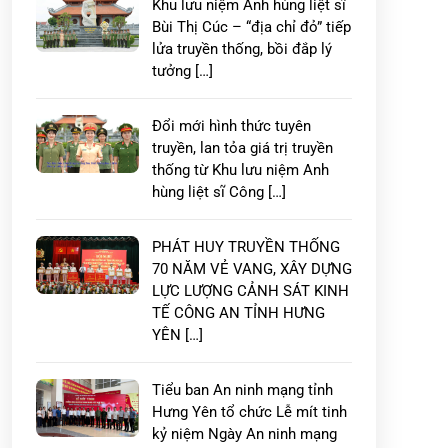
Khu lưu niệm Anh hùng liệt sĩ
Bùi Thị Cúc – “địa chỉ đỏ” tiếp
lửa truyền thống, bồi đắp lý
tưởng […]
Đổi mới hình thức tuyên
truyền, lan tỏa giá trị truyền
thống từ Khu lưu niệm Anh
hùng liệt sĩ Công […]
PHÁT HUY TRUYỀN THỐNG
70 NĂM VẺ VANG, XÂY DỰNG
LỰC LƯỢNG CẢNH SÁT KINH
TẾ CÔNG AN TỈNH HƯNG
YÊN […]
Tiểu ban An ninh mạng tỉnh
Hưng Yên tổ chức Lễ mít tinh
kỷ niệm Ngày An ninh mạng