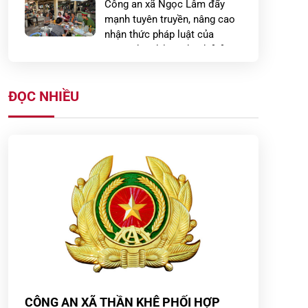
Công an xã Ngọc Lâm đẩy
mạnh tuyên truyền, nâng cao
nhận thức pháp luật của
người dân đối với hành […]
Công an xã Ngọc Lâm tăng
ĐỌC NHIỀU
cường tuyên truyền, hướng
dẫn biện pháp phòng chống
tội phạm trộm, cướp […]
Công an xã Tây Tiền Hải tăng
cường kiểm tra, xử lý vi phạm
về cư trú trên địa bàn xã
Phòng An ninh kinh tế đẩy
mạnh tuyên truyền pháp luật,
phát động phong trào toàn
dân bảo vệ an ninh […]
CÔNG AN XÃ THẦN KHÊ PHỐI HỢP