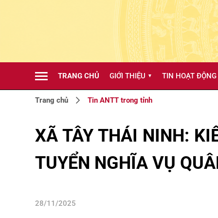
TRANG CHỦ
GIỚI THIỆU
TIN HOẠT ĐỘNG
▼
Trang chủ
Tin ANTT trong tỉnh
XÃ TÂY THÁI NINH: 
TUYỂN NGHĨA VỤ QUÂ
28/11/2025