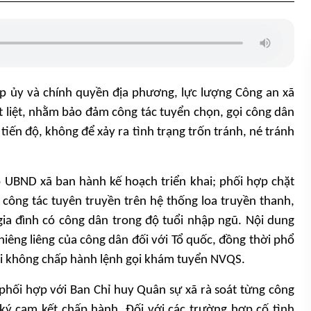
ấp ủy và chính quyền địa phương, lực lượng Công an xã
ết liệt, nhằm bảo đảm công tác tuyển chọn, gọi công dân
iến độ, không để xảy ra tình trạng trốn tránh, né tránh
 UBND xã ban hành kế hoạch triển khai; phối hợp chặt
công tác tuyên truyền trên hệ thống loa truyền thanh,
gia đình có công dân trong độ tuổi nhập ngũ. Nội dung
iêng liêng của công dân đối với Tổ quốc, đồng thời phổ
 vi không chấp hành lệnh gọi khám tuyển NVQS.
 phối hợp với Ban Chỉ huy Quân sự xã rà soát từng công
ký cam kết chấp hành. Đối với các trường hợp cố tình