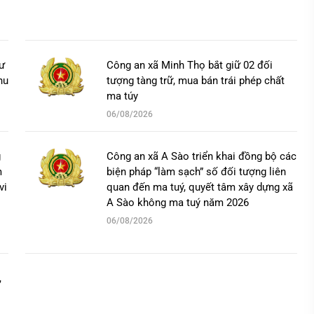
ư
Công an xã Minh Thọ bắt giữ 02 đối
hu
tượng tàng trữ, mua bán trái phép chất
ma túy
06/08/2026
g
Công an xã A Sào triển khai đồng bộ các
m
biện pháp “làm sạch” số đối tượng liên
vi
quan đến ma tuý, quyết tâm xây dựng xã
A Sào không ma tuý năm 2026
06/08/2026
,