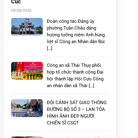
Cúc
09/08/2026
Đoàn công tác Đảng ủy
phường Tuần Châu dâng
hương tưởng niệm Anh hùng
liệt sĩ Công an Nhân dân Bùi
[…]
Công an xã Thái Thụy phối
hợp tổ chức thành công Đại
hội thành lập Hội Cựu Công
an nhân dân xã Thái […]
ĐỘI CẢNH SÁT GIAO THÔNG
ĐƯỜNG BỘ SỐ 3 – LAN TỎA
HÌNH ẢNH ĐẸP NGƯỜI
CHIẾN SĨ CSGT