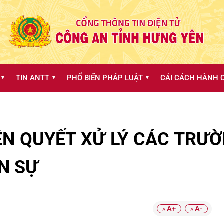
TIN ANTT
PHỔ BIẾN PHÁP LUẬT
CẢI CÁCH HÀNH C
▼
▼
▼
KIÊN QUYẾT XỬ LÝ CÁC TR
N SỰ
A+
A-
A
A