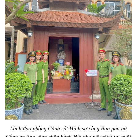
Lãnh đạo phòng Cảnh sát Hình sự cùng Ban phụ nữ
Công an tỉnh, Ban chấp hành Hội phụ nữ cơ sở tại buổi