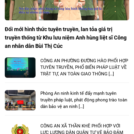
Đổi mới hình thức tuyên truyền, lan tỏa giá trị
truyền thống từ Khu lưu niệm Anh hùng liệt sĩ Công
an nhân dân Bùi Thị Cúc
CÔNG AN PHƯỜNG ĐƯỜNG HÀO PHỐI HỢP
TUYÊN TRUYỀN, PHỔ BIẾN PHÁP LUẬT VỀ
TRẬT TỰ, AN TOÀN GIAO THÔNG […]
Phòng An ninh kinh tế đẩy mạnh tuyên
truyền pháp luật, phát động phong trào toàn
dân bảo vệ an ninh […]
CÔNG AN XÃ THẦN KHÊ PHỐI HỢP VỚI
LỰC LƯỢNG DÂN QUÂN TỰ VỆ BẢO ĐẢM