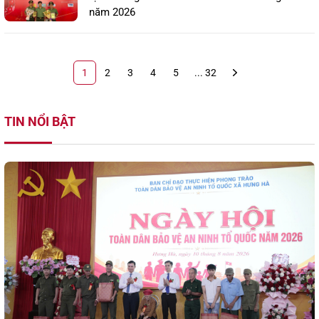
năm 2026
1
2
3
4
5
... 32
TIN NỔI BẬT