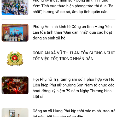
Phòng Kỹ thuật hình sự - Công an tỉnh Hưng
Yên: Tích cực thực hiện phong trào thi đua “Ba
nhất”, hướng về cơ sở, ấm áp tình quân dân.
Phòng An ninh kinh tế Công an tỉnh Hưng Yên:
Lan tỏa tinh thần "Gần dân nhất" qua các hoạt
động an sinh xã hội
CÔNG AN XÃ VŨ THƯ LAN TỎA GƯƠNG NGƯỜI
TỐT VIỆC TỐT, TRONG NHÂN DÂN
Hội Phụ nữ Trại tạm giam số 1 phối hợp với Hội
Liên hiệp Phụ nữ phường Sơn Nam tổ chức các
hoạt động kỷ niệm 79 năm Ngày Thương binh -
Liệt sĩ
Công an xã Hưng Phú kịp thời xác minh, trao trả
tài sản thất lạc cho công dân