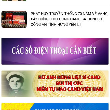
PHÁT HUY TRUYỀN THỐNG 70 NĂM VẺ VANG,
XÂY DỰNG LỰC LƯỢNG CẢNH SÁT KINH TẾ
CÔNG AN TỈNH HƯNG YÊN […]