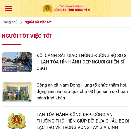
Trang chủ
Người tốt việc tốt
NGƯỜI TỐT VIỆC TỐT
ĐỘI CẢNH SÁT GIAO THÔNG ĐƯỜNG BỘ SỐ 3
– LAN TỎA HÌNH ẢNH ĐẸP NGƯỜI CHIẾN SĨ
CSGT
Công an xã Nam Đông Hưng tổ chức thăm hỏi,
động viên và trao quà cho 03 học sinh có hoàn
cảnh khó khăn
LAN TỎA HÀNH ĐỘNG ĐẸP: CÔNG AN
PHƯỜNG PHỐ HIẾN GIÚP ĐỠ, ĐƯA CHÁU BÉ ĐI
LẠC TRỞ VỀ TRONG VÒNG TAY GIA ĐÌNH