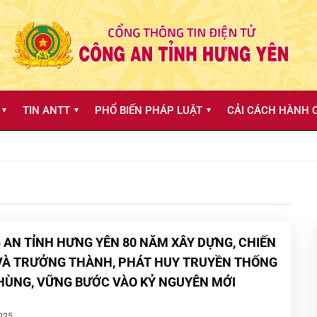
TIN ANTT
PHỔ BIẾN PHÁP LUẬT
CẢI CÁCH HÀNH C
▼
▼
▼
 AN TỈNH HƯNG YÊN 80 NĂM XÂY DỰNG, CHIẾN
VÀ TRƯỞNG THÀNH, PHÁT HUY TRUYỀN THỐNG
HÙNG, VỮNG BƯỚC VÀO KỶ NGUYÊN MỚI
025