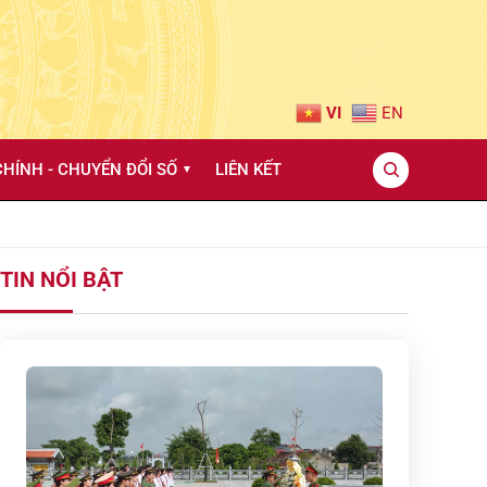
VI
EN
HÍNH - CHUYỂN ĐỔI SỐ
LIÊN KẾT
▼
TIN NỔI BẬT