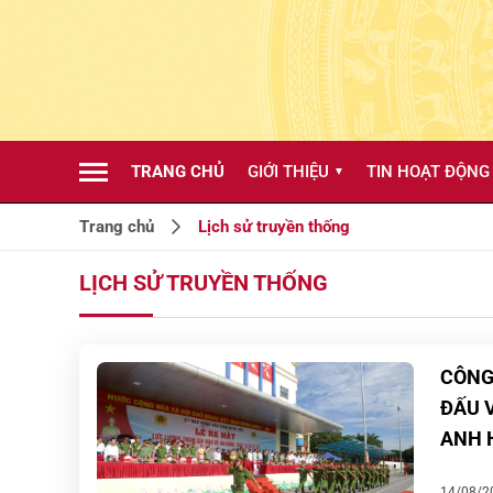
TRANG CHỦ
GIỚI THIỆU
TIN HOẠT ĐỘNG
▼
Trang chủ
Lịch sử truyền thống
LỊCH SỬ TRUYỀN THỐNG
CÔNG
ĐẤU 
ANH 
14/08/2