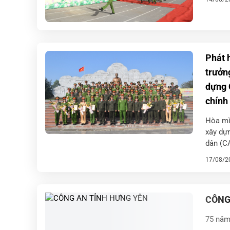
Phát 
trưởn
dựng 
chính 
Hòa mì
xây dự
dân (C
những 
17/08/2
CÔNG
75 năm