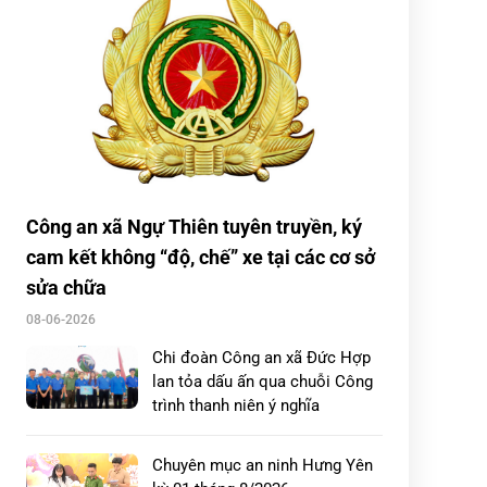
tham gia nghiệm thu kết quả
tập huấn điều lệnh, quân sự, võ
thuật năm 2026
Xã Hưng Hà tổ chức diễn tập
chiến đấu phòng thủ năm 2026
Công an xã Ngự Thiên tuyên truyền, ký
Ban Tổ chức Hội thi báo cáo
viên, tuyên truyền viên pháp luật
cam kết không “độ, chế” xe tại các cơ sở
giỏi trong lực lượng Công an cơ
sửa chữa
sở […]
08-06-2026
Công an xã Minh Thọ bắt giữ 02
Chi đoàn Công an xã Đức Hợp
đối tượng tàng trữ, mua bán trái
lan tỏa dấu ấn qua chuỗi Công
phép chất ma túy
trình thanh niên ý nghĩa
Chuyên mục an ninh Hưng Yên