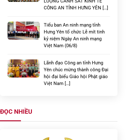
LƯỢNG CẢNH SÁT KINH TẾ
CÔNG AN TỈNH HƯNG YÊN […]
Tiểu ban An ninh mạng tỉnh
Hưng Yên tổ chức Lễ mít tinh
kỷ niệm Ngày An ninh mạng
Việt Nam (06/8)
Lãnh đạo Công an tỉnh Hưng
Yên chúc mừng thành công Đại
hội đại biểu Giáo hội Phật giáo
Việt Nam […]
Công an xã Lạc Đạo ra quân
kiểm tra cư trú kết hợp test
ĐỌC NHIỀU
nhanh ma túy tại các khu nhà
trọ trên địa […]
Công an xã Bắc Tiên Hưng