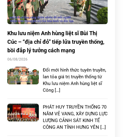
Khu lưu niệm Anh hùng liệt sĩ Bùi Thị
Cúc – “địa chỉ đỏ” tiếp lửa truyền thống,
bồi đắp lý tưởng cách mạng
06/08/2026
Đổi mới hình thức tuyên truyền,
lan tỏa giá trị truyền thống từ
Khu lưu niệm Anh hùng liệt sĩ
Công […]
PHÁT HUY TRUYỀN THỐNG 70
NĂM VẺ VANG, XÂY DỰNG LỰC
LƯỢNG CẢNH SÁT KINH TẾ
CÔNG AN TỈNH HƯNG YÊN […]