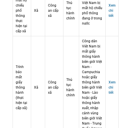
mất hộ
Thủ
Việt Nam bị
chiếu
Công
Xem
tục
mất hộ chiếu
phổ
Xã
an cấp
chi
hành
phổ thông
thông
xã
tiết
chính
đang ở trong
thực
nước
hiện tại
cấp xã
Công dân
Việt Nam bị
mất giấy
thông hành
biên giới Việt
Trình
Nam -
báo
Campuchia
mất
hoặc giấy
Thủ
giấy
Công
thông hành
Xem
tục
thông
Xã
an cấp
biên giới Việt
chi
hành
hành
xã
Nam - Lào
tiết
chính
(thực
hoặc giấy
hiện tại
thông hành
cấp xã)
xuất, nhập
cảnh vùng
biên giới Việt
Nam - Trung