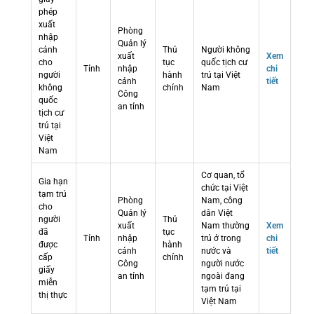
phép
xuất
Phòng
nhập
Quản lý
cảnh
Thủ
Người không
xuất
Xem
cho
tục
quốc tịch cư
Tỉnh
nhập
chi
người
hành
trú tại Việt
cảnh
tiết
không
chính
Nam
Công
quốc
an tỉnh
tịch cư
trú tại
Việt
Nam
Cơ quan, tổ
Gia hạn
chức tại Việt
tạm trú
Phòng
Nam, công
cho
Quản lý
dân Việt
người
Thủ
xuất
Nam thường
Xem
đã
tục
Tỉnh
nhập
trú ở trong
chi
được
hành
cảnh
nước và
tiết
cấp
chính
Công
người nước
giấy
an tỉnh
ngoài đang
miễn
tạm trú tại
thị thực
Việt Nam