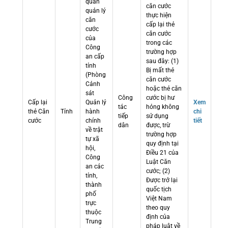
quan
căn cước
quản lý
thực hiện
căn
cấp lại thẻ
cước
căn cước
của
trong các
Công
trường hợp
an cấp
sau đây: (1)
tỉnh
Bị mất thẻ
(Phòng
căn cước
Cảnh
hoặc thẻ căn
sát
Công
cước bị hư
Cấp lại
Quản lý
Xem
tác
hỏng không
thẻ Căn
Tỉnh
hành
chi
tiếp
sử dụng
cước
chính
tiết
dân
được, trừ
về trật
trường hợp
tự xã
quy định tại
hội,
Điều 21 của
Công
Luật Căn
an các
cước; (2)
tỉnh,
Được trở lại
thành
quốc tịch
phố
Việt Nam
trực
theo quy
thuộc
định của
Trung
pháp luật về