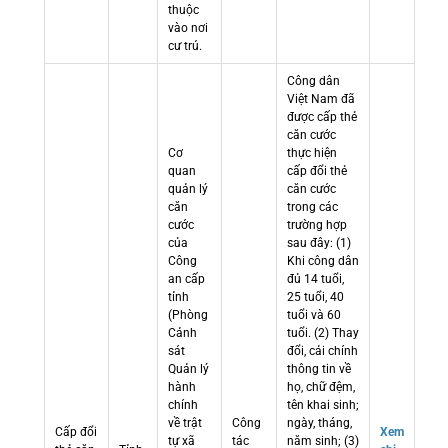
thuộc
vào nơi
cư trú.
Công dân
Việt Nam đã
được cấp thẻ
căn cước
Cơ
thực hiện
quan
cấp đổi thẻ
quản lý
căn cước
căn
trong các
cước
trường hợp
của
sau đây: (1)
Công
Khi công dân
an cấp
đủ 14 tuổi,
tỉnh
25 tuổi, 40
(Phòng
tuổi và 60
Cảnh
tuổi. (2) Thay
sát
đổi, cải chính
Quản lý
thông tin về
hành
họ, chữ đệm,
chính
tên khai sinh;
về trật
Công
ngày, tháng,
Cấp đổi
Xem
tự xã
tác
năm sinh; (3)