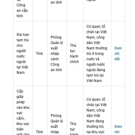
an tỉnh
Công
an cấp
tỉnh
Cơ quan, tổ
chức tại Việt
Gia hạn
Phòng
Nam; công
tạm trú
Quản lý
dân Việt
cho
Thủ
xuất
Nam thường
Xem
người
tục
Tỉnh
nhập
trú ở trong
chi
nước
hành
cảnh
nước và
tiết
ngoài
chính
Công
người nước
tại Việt
an tỉnh
ngoài đang
Nam
tạm trú tại
Việt Nam
Cấp
giấy
Cơ quan, tổ
phép
chức tại Việt
vào khu
Nam; công
vực
Phòng
dân Việt
cấm,
Quản lý
Nam đang
khu vực
Thủ
xuất
thường trú
Xem
biên
tục
Tỉnh
nhập
tại khu vực
chi
giới cho
hành