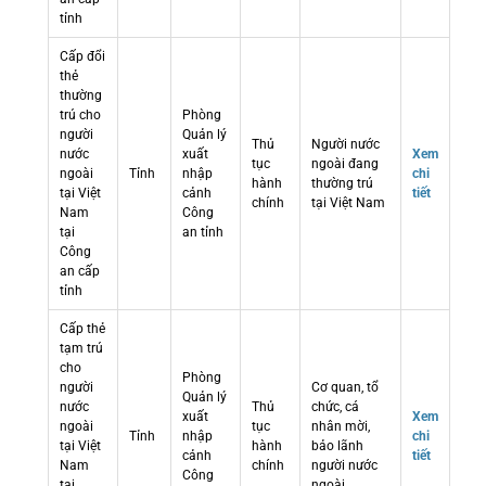
tỉnh
Cấp đổi
thẻ
thường
trú cho
Phòng
người
Quản lý
Thủ
Người nước
nước
xuất
Xem
tục
ngoài đang
ngoài
Tỉnh
nhập
chi
hành
thường trú
tại Việt
cảnh
tiết
chính
tại Việt Nam
Nam
Công
tại
an tỉnh
Công
an cấp
tỉnh
Cấp thẻ
tạm trú
cho
Phòng
người
Cơ quan, tổ
Quản lý
nước
Thủ
chức, cá
xuất
Xem
ngoài
tục
nhân mời,
Tỉnh
nhập
chi
tại Việt
hành
bảo lãnh
cảnh
tiết
Nam
chính
người nước
Công
tại
ngoài