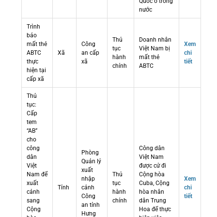
Quốc ở trong
nước
Trình
báo
Thủ
Doanh nhân
mất thẻ
Công
Xem
tục
Việt Nam bị
ABTC
Xã
an cấp
chi
hành
mất thẻ
thực
xã
tiết
chính
ABTC
hiện tại
cấp xã
Thủ
tục:
Cấp
tem
“AB”
cho
công
Công dân
Phòng
dân
Việt Nam
Quản lý
Việt
được cử đi
xuất
Nam để
Thủ
Cộng hòa
nhập
Xem
xuất
tục
Cuba, Cộng
Tỉnh
cảnh
chi
cảnh
hành
hòa nhân
Công
tiết
sang
chính
dân Trung
an tỉnh
Cộng
Hoa để thực
Hưng