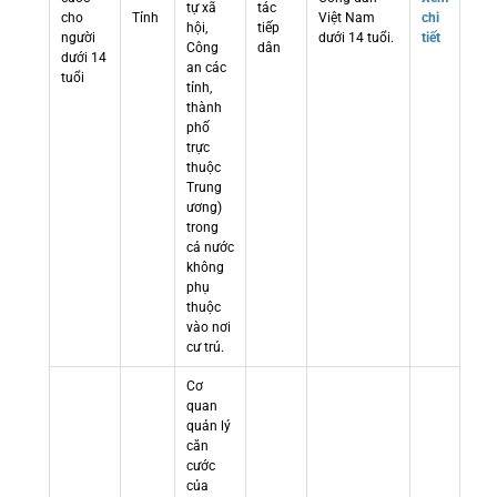
tự xã
tác
cho
Tỉnh
Việt Nam
chi
hội,
tiếp
người
dưới 14 tuổi.
tiết
Công
dân
dưới 14
an các
tuổi
tỉnh,
thành
phố
trực
thuộc
Trung
ương)
trong
cả nước
không
phụ
thuộc
vào nơi
cư trú.
Cơ
quan
quản lý
căn
cước
của