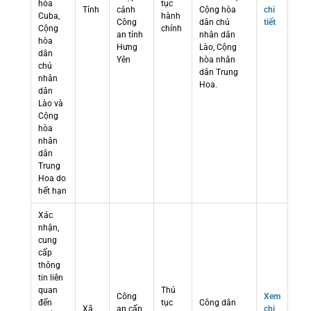
hòa
tục
Tỉnh
cảnh
Cộng hòa
chi
Cuba,
hành
Công
dân chủ
tiết
Cộng
chính
an tỉnh
nhân dân
hòa
Hưng
Lào, Cộng
dân
Yên
hòa nhân
chủ
dân Trung
nhân
Hoa.
dân
Lào và
Cộng
hòa
nhân
dân
Trung
Hoa do
hết hạn
Xác
nhận,
cung
cấp
thông
tin liên
quan
Thủ
Công
Xem
đến
tục
Công dân
Xã
an cấp
chi