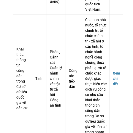
ương).
quốc tịch
Việt Nam.
Cơ quan nhà
nước, tổ chức
chính trị, tổ
chức chính
trị - xã hội ở
cấp tỉnh; tổ
Khai
Phòng
chức hành
thác
Cảnh
nghề công
thông
sát
chứng, thừa
tin
Quản lý
phát lại và tổ
công
Công
hành
chức khác
Xem
dân
tác
Tỉnh
chính
được giao
chi
trong
tiếp
về trật
thực hiện các
tiết
Cơ sở
dân
tự xã
dịch vụ công
dữ liệu
hội
có nhu cầu
quốc
Công
khai thác
gia về
an tỉnh
thông tin
dân cư
công dân
trong Cơ sở
dữ liệu quốc
gia về dân cư
trong phạm