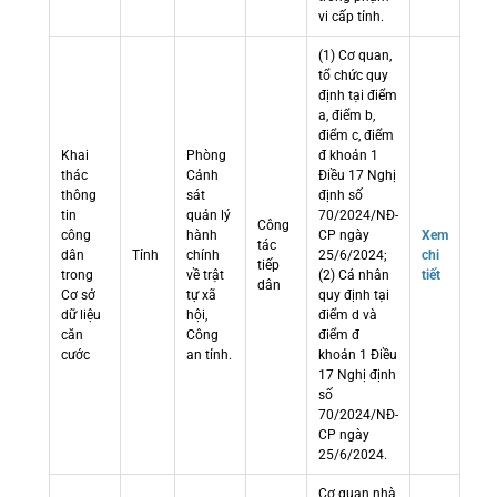
vi cấp tỉnh.
(1) Cơ quan,
tổ chức quy
định tại điểm
a, điểm b,
điểm c, điểm
Khai
Phòng
đ khoản 1
thác
Cảnh
Điều 17 Nghị
thông
sát
định số
tin
quản lý
70/2024/NĐ-
Công
công
hành
CP ngày
Xem
tác
dân
Tỉnh
chính
25/6/2024;
chi
tiếp
trong
về trật
(2) Cá nhân
tiết
dân
Cơ sở
tự xã
quy định tại
dữ liệu
hội,
điểm d và
căn
Công
điểm đ
cước
an tỉnh.
khoản 1 Điều
17 Nghị định
số
70/2024/NĐ-
CP ngày
25/6/2024.
Cơ quan nhà