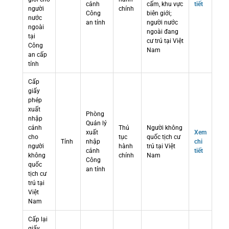
cảnh
cấm, khu vực
tiết
người
chính
Công
biên giới;
nước
an tỉnh
người nước
ngoài
ngoài đang
tại
cư trú tại Việt
Công
Nam
an cấp
tỉnh
Cấp
giấy
phép
xuất
Phòng
nhập
Quản lý
cảnh
Thủ
Người không
xuất
Xem
cho
tục
quốc tịch cư
Tỉnh
nhập
chi
người
hành
trú tại Việt
cảnh
tiết
không
chính
Nam
Công
quốc
an tỉnh
tịch cư
trú tại
Việt
Nam
Cấp lại
giấy