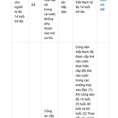
cửa cấp
Xem
cho
tác
Việt Nam từ
Xã
xã
chi
người
tiếp
đủ 14 tuổi
trong
tiết
từ đủ
dân
trở lên.
cả nước
14 tuổi
không
trở lên
phụ
thuộc
vào nơi
cư trú.
Công dân
Việt Nam đã
được cấp thẻ
căn cước
thực hiện
cấp đổi thẻ
căn cước
trong các
trường hợp
sau đây: (1)
Khi công dân
đủ 14 tuổi,
25 tuổi, 40
tuổi và 60
Công
tuổi; (2) Thay
an cấp