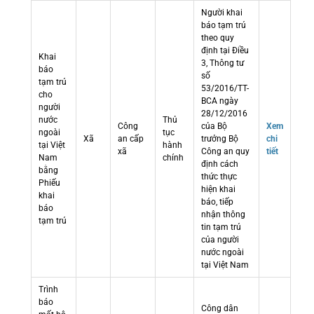
Người khai
báo tạm trú
theo quy
định tại Điều
Khai
3, Thông tư
báo
số
tạm trú
53/2016/TT-
cho
BCA ngày
người
28/12/2016
nước
Thủ
Công
của Bộ
Xem
ngoài
tục
Xã
an cấp
trưởng Bộ
chi
tại Việt
hành
xã
Công an quy
tiết
Nam
chính
định cách
bằng
thức thực
Phiếu
hiện khai
khai
báo, tiếp
báo
nhận thông
tạm trú
tin tạm trú
của người
nước ngoài
tại Việt Nam
Trình
báo
Công dân