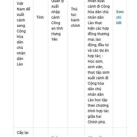
Quản lý
nhân xuất
Việt
xuất
cảnh đi Cộng
Nam để
Thủ
nhập
hòa dân chù
Xem
xuất
tục
Tỉnh
cảnh
nhân dân
chi
cảnh
hành
Công
Lào thực
tiết
sang
chính
an tỉnh
hiện các hợp
Cộng
Hưng
đồng thương
hòa
Yên
mại, lao
dân
động, đầu tư
chủ
và các dự án
nhân
hợp tác; -
dân
Học sinh,
Lào
sinh viên,
thực tập sinh
xuất cảnh đi
Cộng hòa
dân chủ
nhân dân
Lào học tập
theo chương
trình hợp tác
giữa hai
Chính phủ.
Cấp lại