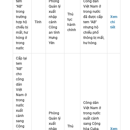
tem
Phòng
Công dân
“AB”
Quản lý
Việt Nam ở
trong
xuất
trong nước
Thủ
trường
nhập
đã được cấp
Xem
tục
hợp hộ
Tỉnh
cảnh
tem “AB”
chi
hành
chiếu bị
Công
nhưng hộ
tiết
chính
mất, hư
an tỉnh
chiếu phổ
hỏng ở
Hưng
thông bị mất,
trong
Yên
hư hỏng.
nước
Cấp lại
tem
“AB”
cho
công
dân
Việt
Nam ở
trong
Công dân
nước
Việt Nam ở
xuất
Phòng
trong nước
cảnh
Quản lý
xuất cảnh
sang
xuất
sang Cộng
Cộng
Thủ
nhập
hòa Cuba,
Xem