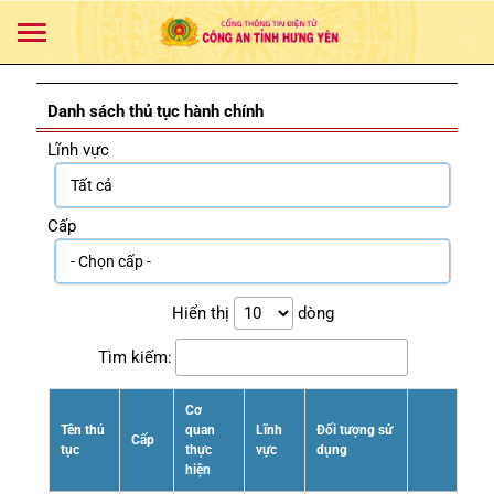
Danh sách thủ tục hành chính
Lĩnh vực
Cấp
Hiển thị
dòng
Tìm kiếm:
Cơ
Tên thủ
quan
Lĩnh
Đối tượng sử
Cấp
tục
thực
vực
dụng
hiện