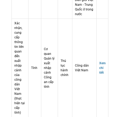
biên giới Việt
Nam - Trung
Quốc ở trong
nước
Xác
nhận,
cung
cấp
thông
tin liên
Cơ
quan
quan
đến
Quản lý
xuất
Thủ
xuất
Xem
nhập
tục
Công dân
Tỉnh
nhập
chi
cảnh
hành
Việt Nam
cảnh
tiết
của
chính
Công
công
an cấp
dân
tỉnh
Việt
Nam
(thực
hiện tại
cấp
tỉnh)