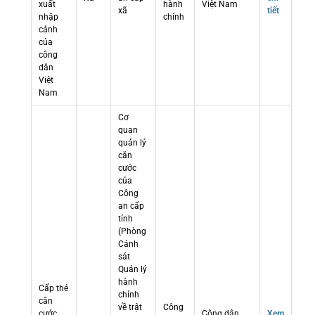
xuất
hành
Việt Nam
xã
tiết
nhập
chính
cảnh
của
công
dân
Việt
Nam
Cơ
quan
quản lý
căn
cước
của
Công
an cấp
tỉnh
(Phòng
Cảnh
sát
Quản lý
hành
Cấp thẻ
chính
căn
về trật
Công
cước
Công dân
Xem