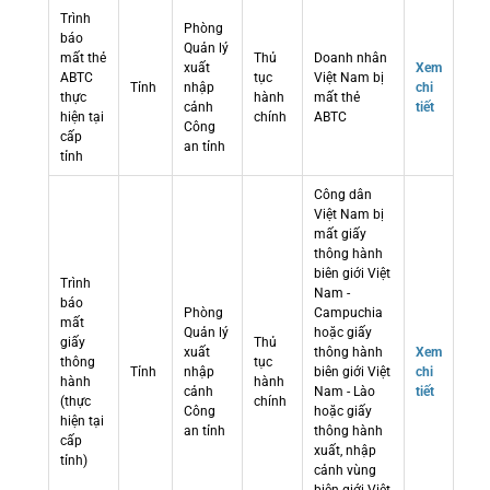
Trình
Phòng
báo
Quản lý
mất thẻ
Thủ
Doanh nhân
xuất
Xem
ABTC
tục
Việt Nam bị
Tỉnh
nhập
chi
thực
hành
mất thẻ
cảnh
tiết
hiện tại
chính
ABTC
Công
cấp
an tỉnh
tỉnh
Công dân
Việt Nam bị
mất giấy
thông hành
biên giới Việt
Trình
Nam -
báo
Phòng
Campuchia
mất
Quản lý
hoặc giấy
giấy
Thủ
xuất
thông hành
Xem
thông
tục
Tỉnh
nhập
biên giới Việt
chi
hành
hành
cảnh
Nam - Lào
tiết
(thực
chính
Công
hoặc giấy
hiện tại
an tỉnh
thông hành
cấp
xuất, nhập
tỉnh)
cảnh vùng