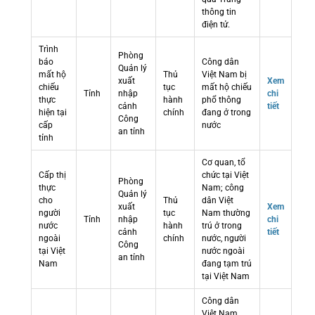
thông tin
điện tử.
Trình
Phòng
báo
Công dân
Quản lý
mất hộ
Thủ
Việt Nam bị
xuất
Xem
chiếu
tục
mất hộ chiếu
Tỉnh
nhập
chi
thực
hành
phổ thông
cảnh
tiết
hiện tại
chính
đang ở trong
Công
cấp
nước
an tỉnh
tỉnh
Cơ quan, tổ
Cấp thị
chức tại Việt
Phòng
thực
Nam; công
Quản lý
cho
Thủ
dân Việt
xuất
Xem
người
tục
Nam thường
Tỉnh
nhập
chi
nước
hành
trú ở trong
cảnh
tiết
ngoài
chính
nước, người
Công
tại Việt
nước ngoài
an tỉnh
Nam
đang tạm trú
tại Việt Nam
Công dân
Việt Nam