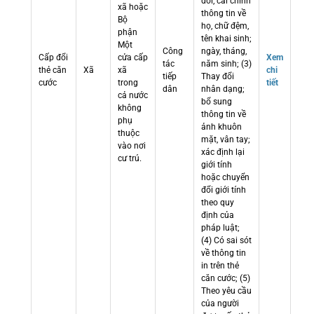
đổi, cải chính
xã hoặc
thông tin về
Bộ
họ, chữ đệm,
phận
tên khai sinh;
Một
Công
ngày, tháng,
Cấp đổi
cửa cấp
Xem
tác
năm sinh; (3)
thẻ căn
Xã
xã
chi
tiếp
Thay đổi
cước
trong
tiết
dân
nhân dạng;
cả nước
bổ sung
không
thông tin về
phụ
ảnh khuôn
thuộc
mặt, vân tay;
vào nơi
xác định lại
cư trú.
giới tính
hoặc chuyển
đổi giới tính
theo quy
định của
pháp luật;
(4) Có sai sót
về thông tin
in trên thẻ
căn cước; (5)
Theo yêu cầu
của người