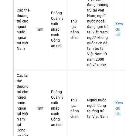
đang thường
Cấp thẻ
trú tại Việt
Phòng
thường
Nam; người
Quản lý
trú cho
Thủ
nước ngoài
xuất
Xem
người
tục
đang tạm trú
Tỉnh
nhập
chi
nước
hành
tại Việt Nam;
cảnh
tiết
ngoài
chính
người không
Công
tại Việt
quốc tịch đã
an tỉnh
Nam
tạm trú tại
Việt Nam từ
năm 2000
trở về trước
Cấp lại
thẻ
thường
trú cho
Phòng
người
Quản lý
Thủ
Người nước
nước
xuất
Xem
tục
ngoài đang
ngoài
Tỉnh
nhập
chi
hành
thường trú
tại Việt
cảnh
tiết
chính
tại Việt Nam
Nam
Công
tại
an tỉnh
Công
an cấp