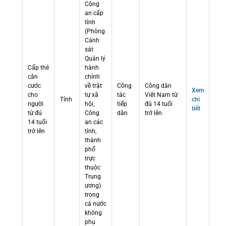
Công
an cấp
tỉnh
(Phòng
Cảnh
sát
Quản lý
Cấp thẻ
hành
căn
chính
cước
về trật
Công
Công dân
Xem
cho
tự xã
tác
Việt Nam từ
Tỉnh
chi
người
hội,
tiếp
đủ 14 tuổi
tiết
từ đủ
Công
dân
trở lên.
14 tuổi
an các
trở lên
tỉnh,
thành
phố
trực
thuộc
Trung
ương)
trong
cả nước
không
phụ