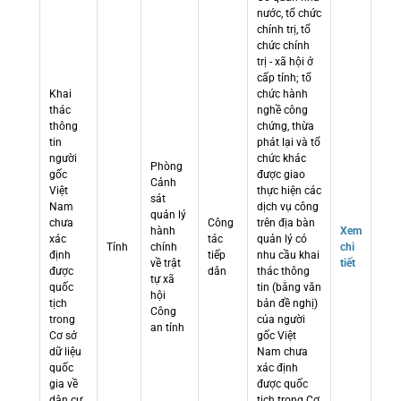
nước, tổ chức
chính trị, tổ
chức chính
trị - xã hội ở
cấp tỉnh; tổ
Khai
chức hành
thác
nghề công
thông
chứng, thừa
tin
phát lại và tổ
người
chức khác
Phòng
gốc
được giao
Cảnh
Việt
thực hiện các
sát
Nam
dịch vụ công
quản lý
chưa
Công
trên địa bàn
hành
Xem
xác
tác
quản lý có
Tỉnh
chính
chi
định
tiếp
nhu cầu khai
về trật
tiết
được
dân
thác thông
tự xã
quốc
tin (bằng văn
hội
tịch
bản đề nghị)
Công
trong
của người
an tỉnh
Cơ sở
gốc Việt
dữ liệu
Nam chưa
quốc
xác định
gia về
được quốc
dân cư
tịch trong Cơ