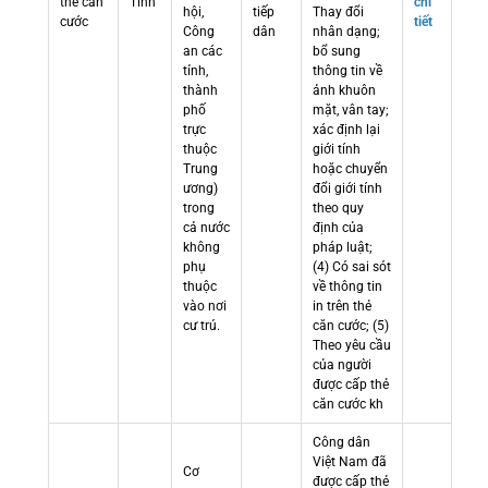
thẻ căn
Tỉnh
chi
hội,
tiếp
Thay đổi
cước
tiết
Công
dân
nhân dạng;
an các
bổ sung
tỉnh,
thông tin về
thành
ảnh khuôn
phố
mặt, vân tay;
trực
xác định lại
thuộc
giới tính
Trung
hoặc chuyển
ương)
đổi giới tính
trong
theo quy
cả nước
định của
không
pháp luật;
phụ
(4) Có sai sót
thuộc
về thông tin
vào nơi
in trên thẻ
cư trú.
căn cước; (5)
Theo yêu cầu
của người
được cấp thẻ
căn cước kh
Công dân
Việt Nam đã
Cơ
được cấp thẻ