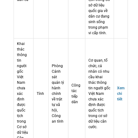
sở dữ liệu
quốc gia về
dân cư đang
sinh sống
trong phạm
vi cấp tỉnh.
Khai
thác
thông
tin
Cơ quan, tổ
người
Phòng
chức, cá
gốc
Cảnh
nhân có nhu
Việt
sát
cầu khai
Nam
quản lý
thác thông
Công
chưa
hành
tin người gốc
Xem
tác
xác
Tỉnh
chính
Việt Nam
chi
tiếp
định
về trật
chưa xác
tiết
dân
được
tự xã
định được
quốc
hội,
quốc tịch
tịch
Công
trong cơ sở
trong
an tỉnh
dữ liệu căn
Cơ sở
cước.
dữ liệu