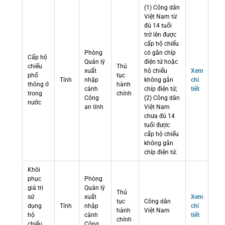
(1) Công dân
Việt Nam từ
đủ 14 tuổi
trở lên được
cấp hộ chiếu
Phòng
có gắn chíp
Cấp hộ
Quản lý
điện tử hoặc
chiếu
Thủ
xuất
hộ chiếu
Xem
phổ
tục
Tỉnh
nhập
không gắn
chi
thông ở
hành
cảnh
chíp điện tử;
tiết
trong
chính
Công
(2) Công dân
nước
an tỉnh
Việt Nam
chưa đủ 14
tuổi được
cấp hộ chiếu
không gắn
chíp điện tử.
Khôi
phục
Phòng
giá trị
Quản lý
Thủ
sử
xuất
Xem
tục
Công dân
dụng
Tỉnh
nhập
chi
hành
Việt Nam
hộ
cảnh
tiết
chính
chiếu
Công