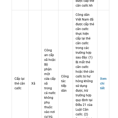
được cấp thẻ
căn cước kh
Công dân
Việt Nam đã
được cấp thẻ
căn cước
thực hiện
cấp lại thẻ
căn cước
trong các
Công
trường hợp
an cấp
sau đây: (1)
xã hoặc
Bị mất thẻ
Bộ
căn cước
phận
hoặc thẻ căn
một
Công
cước bị hư
Cấp lại
cửa cấp
Xem
tác
hỏng không
thẻ căn
Xã
xã
chi
tiếp
sử dụng
cước
trong
tiết
dân
được, trừ
cả nước
trường hợp
không
quy định tại
phụ
Điều 21 của
thuộc
Luật Căn
vào nơi
cước. (2)
cư trú.