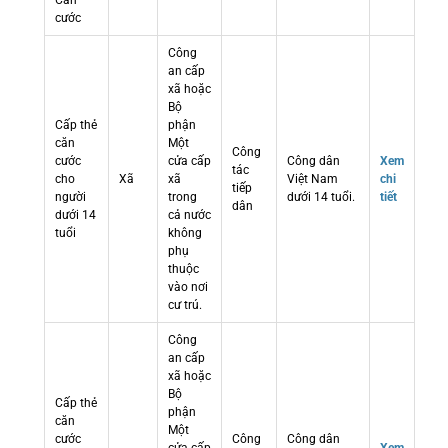
Căn
cước
Công
an cấp
xã hoặc
Bộ
Cấp thẻ
phận
căn
Một
Công
cước
cửa cấp
Công dân
Xem
tác
cho
Xã
xã
Việt Nam
chi
tiếp
người
trong
dưới 14 tuổi.
tiết
dân
dưới 14
cả nước
tuổi
không
phụ
thuộc
vào nơi
cư trú.
Công
an cấp
xã hoặc
Bộ
Cấp thẻ
phận
căn
Một
cước
Công
Công dân