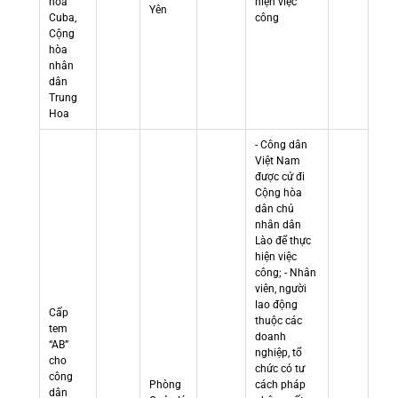
hòa
hiện việc
Yên
Cuba,
công
Cộng
hòa
nhân
dân
Trung
Hoa
- Công dân
Việt Nam
được cử đi
Cộng hòa
dân chủ
nhân dân
Lào để thực
hiện việc
công; - Nhân
viên, người
lao động
Cấp
thuộc các
tem
doanh
“AB”
nghiệp, tổ
cho
chức có tư
công
Phòng
cách pháp
dân