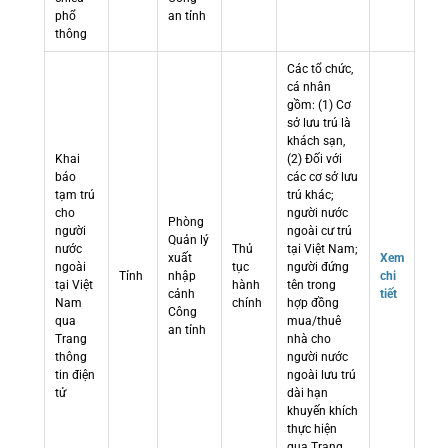
phổ
an tỉnh
thông
Các tổ chức,
cá nhân
gồm: (1) Cơ
sở lưu trú là
khách sạn,
Khai
(2) Đối với
báo
các cơ sở lưu
tạm trú
trú khác;
cho
người nước
Phòng
người
ngoài cư trú
Quản lý
nước
Thủ
tại Việt Nam;
xuất
Xem
ngoài
tục
người đứng
Tỉnh
nhập
chi
tại Việt
hành
tên trong
cảnh
tiết
Nam
chính
hợp đồng
Công
qua
mua/thuê
an tỉnh
Trang
nhà cho
thông
người nước
tin điện
ngoài lưu trú
tử
dài hạn
khuyến khích
thực hiện
qua Trang