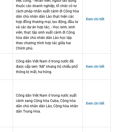
việc công; - Nhân viên, người lao động
thuộc các doanh nghiệp, tổ chức có tư
cách pháp nhân xuất cảnh đi Cộng hòa
dân chù nhân dân Lào thực hiện các
Xem chi tiết
hợp đồng thương mại, lao động, đầu tư
và các dự án hợp tác; - Học sinh, sinh
viên, thực tập sinh xuất cảnh đi Cộng
hòa dân chủ nhân dân Lào học tập
theo chương trình hợp tác giữa hai
Chính phủ.
Công dân Việt Nam ở trong nước đã
được cấp tem “AB” nhưng hộ chiếu phổ
Xem chi tiết
thông bị mất, hư hỏng.
Công dân Việt Nam ở trong nước xuất
cảnh sang Cộng hòa Cuba, Cộng hòa
Xem chi tiết
dân chủ nhân dân Lào, Cộng hòa nhân
dân Trung Hoa.