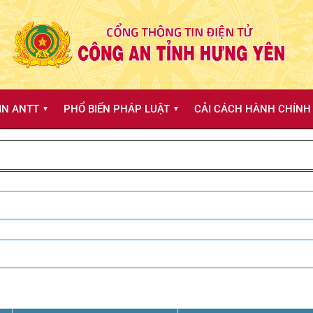
IN ANTT
PHỔ BIẾN PHÁP LUẬT
CẢI CÁCH HÀNH CHÍNH 
▼
▼