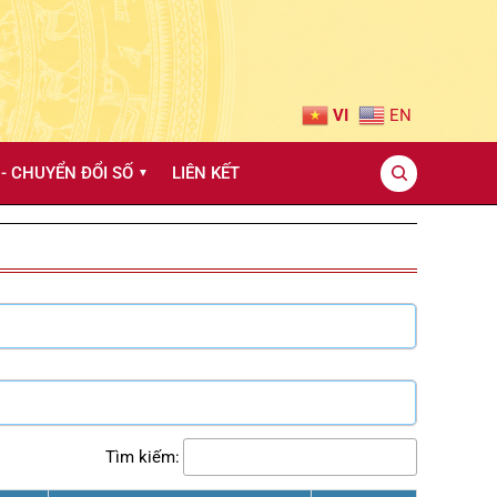
VI
EN
- CHUYỂN ĐỔI SỐ
LIÊN KẾT
▼
Tìm kiếm: