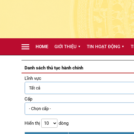
HOME
GIỚI THIỆU
TIN HOẠT ĐỘNG
T
▼
▼
Danh sách thủ tục hành chính
Lĩnh vực
Cấp
Hiển thị
dòng