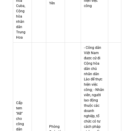
hòa
hiện việc
Yên
Cuba,
công
Cộng
hòa
nhân
dân
Trung
Hoa
- Công dân
Việt Nam
được cử đi
Cộng hòa
dân chủ
nhân dân
Lào để thực
hiện việc
công; - Nhân
viên, người
lao động
Cấp
thuộc các
tem
doanh
“AB”
nghiệp, tổ
cho
chức có tư
công
Phòng
cách pháp
dân