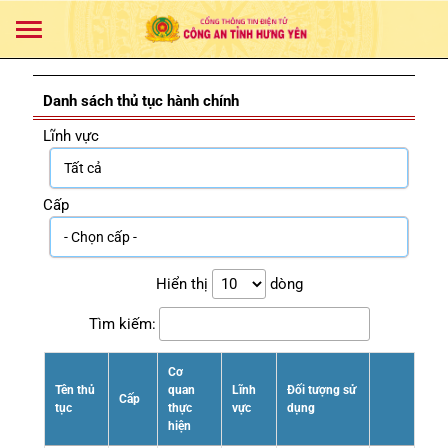
Danh sách thủ tục hành chính
Lĩnh vực
Cấp
Hiển thị
dòng
Tìm kiếm:
Cơ
Tên thủ
quan
Lĩnh
Đối tượng sử
Cấp
tục
thực
vực
dụng
hiện