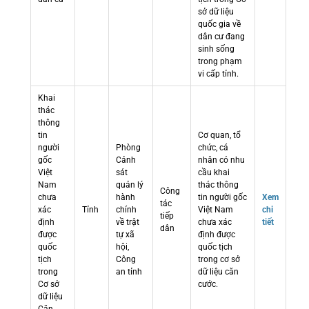
sở dữ liệu
quốc gia về
dân cư đang
sinh sống
trong phạm
vi cấp tỉnh.
Khai
thác
thông
tin
Cơ quan, tổ
người
Phòng
chức, cá
gốc
Cảnh
nhân có nhu
Việt
sát
cầu khai
Nam
quản lý
thác thông
Công
chưa
hành
tin người gốc
Xem
tác
xác
Tỉnh
chính
Việt Nam
chi
tiếp
định
về trật
chưa xác
tiết
dân
được
tự xã
định được
quốc
hội,
quốc tịch
tịch
Công
trong cơ sở
trong
an tỉnh
dữ liệu căn
Cơ sở
cước.
dữ liệu