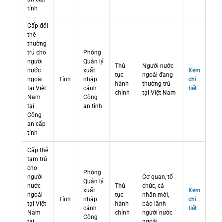
tỉnh
Cấp đổi
thẻ
thường
trú cho
Phòng
người
Quản lý
Thủ
Người nước
nước
xuất
Xem
tục
ngoài đang
ngoài
Tỉnh
nhập
chi
hành
thường trú
tại Việt
cảnh
tiết
chính
tại Việt Nam
Nam
Công
tại
an tỉnh
Công
an cấp
tỉnh
Cấp thẻ
tạm trú
cho
Phòng
người
Cơ quan, tổ
Quản lý
nước
Thủ
chức, cá
xuất
Xem
ngoài
tục
nhân mời,
Tỉnh
nhập
chi
tại Việt
hành
bảo lãnh
cảnh
tiết
Nam
chính
người nước
Công
tại
ngoài