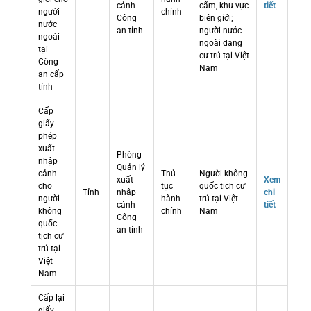
cảnh
cấm, khu vực
tiết
người
chính
Công
biên giới;
nước
an tỉnh
người nước
ngoài
ngoài đang
tại
cư trú tại Việt
Công
Nam
an cấp
tỉnh
Cấp
giấy
phép
xuất
Phòng
nhập
Quản lý
cảnh
Thủ
Người không
xuất
Xem
cho
tục
quốc tịch cư
Tỉnh
nhập
chi
người
hành
trú tại Việt
cảnh
tiết
không
chính
Nam
Công
quốc
an tỉnh
tịch cư
trú tại
Việt
Nam
Cấp lại
giấy