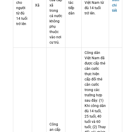
cửa cấp
Xem
cho
tác
Việt Nam từ
Xã
xã
chi
người
tiếp
đủ 14 tuổi
trong
tiết
từ đủ
dân
trở lên.
cả nước
14 tuổi
không
trở lên
phụ
thuộc
vào nơi
cư trú.
Công dân
Việt Nam đã
được cấp thẻ
căn cước
thực hiện
cấp đổi thẻ
căn cước
trong các
trường hợp
sau đây: (1)
Khi công dân
đủ 14 tuổi,
25 tuổi, 40
tuổi và 60
Công
tuổi; (2) Thay
an cấp