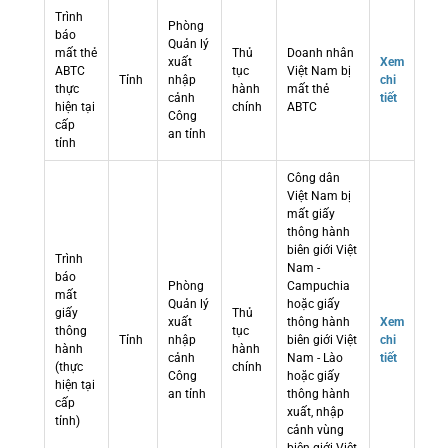
Trình
Phòng
báo
Quản lý
mất thẻ
Thủ
Doanh nhân
xuất
Xem
ABTC
tục
Việt Nam bị
Tỉnh
nhập
chi
thực
hành
mất thẻ
cảnh
tiết
hiện tại
chính
ABTC
Công
cấp
an tỉnh
tỉnh
Công dân
Việt Nam bị
mất giấy
thông hành
biên giới Việt
Trình
Nam -
báo
Phòng
Campuchia
mất
Quản lý
hoặc giấy
giấy
Thủ
xuất
thông hành
Xem
thông
tục
Tỉnh
nhập
biên giới Việt
chi
hành
hành
cảnh
Nam - Lào
tiết
(thực
chính
Công
hoặc giấy
hiện tại
an tỉnh
thông hành
cấp
xuất, nhập
tỉnh)
cảnh vùng