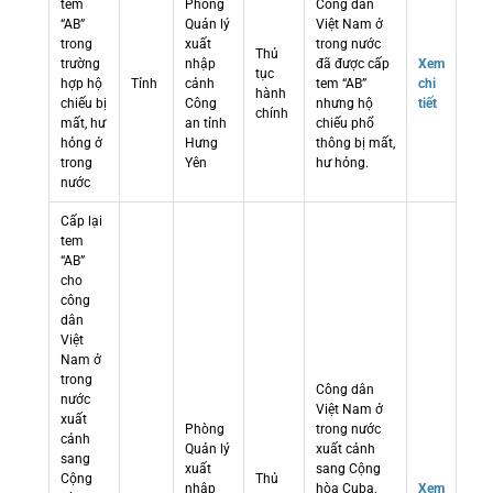
tem
Phòng
Công dân
“AB”
Quản lý
Việt Nam ở
trong
xuất
trong nước
Thủ
trường
nhập
đã được cấp
Xem
tục
hợp hộ
Tỉnh
cảnh
tem “AB”
chi
hành
chiếu bị
Công
nhưng hộ
tiết
chính
mất, hư
an tỉnh
chiếu phổ
hỏng ở
Hưng
thông bị mất,
trong
Yên
hư hỏng.
nước
Cấp lại
tem
“AB”
cho
công
dân
Việt
Nam ở
trong
Công dân
nước
Việt Nam ở
xuất
Phòng
trong nước
cảnh
Quản lý
xuất cảnh
sang
xuất
sang Cộng
Cộng
Thủ
nhập
hòa Cuba,
Xem