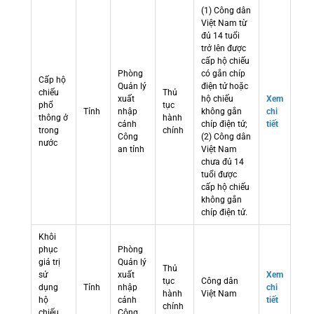
(1) Công dân
Việt Nam từ
đủ 14 tuổi
trở lên được
cấp hộ chiếu
Phòng
có gắn chíp
Cấp hộ
Quản lý
điện tử hoặc
chiếu
Thủ
xuất
hộ chiếu
Xem
phổ
tục
Tỉnh
nhập
không gắn
chi
thông ở
hành
cảnh
chíp điện tử;
tiết
trong
chính
Công
(2) Công dân
nước
an tỉnh
Việt Nam
chưa đủ 14
tuổi được
cấp hộ chiếu
không gắn
chíp điện tử.
Khôi
phục
Phòng
giá trị
Quản lý
Thủ
sử
xuất
Xem
tục
Công dân
dụng
Tỉnh
nhập
chi
hành
Việt Nam
hộ
cảnh
tiết
chính
chiếu
Công