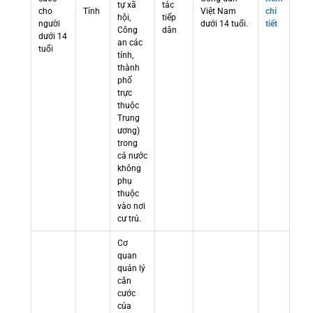
tự xã
tác
cho
Tỉnh
Việt Nam
chi
hội,
tiếp
người
dưới 14 tuổi.
tiết
Công
dân
dưới 14
an các
tuổi
tỉnh,
thành
phố
trực
thuộc
Trung
ương)
trong
cả nước
không
phụ
thuộc
vào nơi
cư trú.
Cơ
quan
quản lý
căn
cước
của