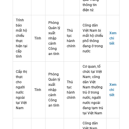
thông tin
điện tử.
Trình
Phòng
báo
Công dân
Quản lý
mất hộ
Thủ
Việt Nam bị
xuất
Xem
chiếu
tục
mất hộ chiếu
Tỉnh
nhập
chi
thực
hành
phổ thông
cảnh
tiết
hiện tại
chính
đang ở trong
Công
cấp
nước
an tỉnh
tỉnh
Cơ quan, tổ
Cấp thị
chức tại Việt
Phòng
thực
Nam; công
Quản lý
cho
Thủ
dân Việt
xuất
Xem
người
tục
Nam thường
Tỉnh
nhập
chi
nước
hành
trú ở trong
cảnh
tiết
ngoài
chính
nước, người
Công
tại Việt
nước ngoài
an tỉnh
Nam
đang tạm trú
tại Việt Nam
Công dân
Việt Nam