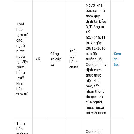
Người khai
báo tạm trú
theo quy
định tại Điều
Khai
3, Thông tư
báo
số
tạm trú
53/2016/TT-
cho
BCA ngày
người
28/12/2016
nước
Thủ
Công
của Bộ
Xem
ngoài
tục
Xã
an cấp
trưởng Bộ
chi
tại Việt
hành
xã
Công an quy
tiết
Nam
chính
định cách
bằng
thức thực
Phiếu
hiện khai
khai
báo, tiếp
báo
nhận thông
tạm trú
tin tạm trú
của người
nước ngoài
tại Việt Nam
Trình
báo
Công dân