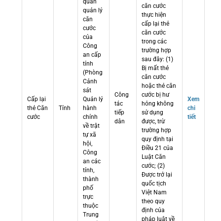
quan
căn cước
quản lý
thực hiện
căn
cấp lại thẻ
cước
căn cước
của
trong các
Công
trường hợp
an cấp
sau đây: (1)
tỉnh
Bị mất thẻ
(Phòng
căn cước
Cảnh
hoặc thẻ căn
sát
Công
cước bị hư
Cấp lại
Quản lý
Xem
tác
hỏng không
thẻ Căn
Tỉnh
hành
chi
tiếp
sử dụng
cước
chính
tiết
dân
được, trừ
về trật
trường hợp
tự xã
quy định tại
hội,
Điều 21 của
Công
Luật Căn
an các
cước; (2)
tỉnh,
Được trở lại
thành
quốc tịch
phố
Việt Nam
trực
theo quy
thuộc
định của
Trung
pháp luật về