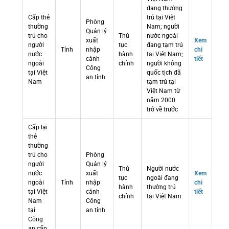
đang thường
Cấp thẻ
trú tại Việt
Phòng
thường
Nam; người
Quản lý
trú cho
Thủ
nước ngoài
xuất
Xem
người
tục
đang tạm trú
Tỉnh
nhập
chi
nước
hành
tại Việt Nam;
cảnh
tiết
ngoài
chính
người không
Công
tại Việt
quốc tịch đã
an tỉnh
Nam
tạm trú tại
Việt Nam từ
năm 2000
trở về trước
Cấp lại
thẻ
thường
trú cho
Phòng
người
Quản lý
Thủ
Người nước
nước
xuất
Xem
tục
ngoài đang
ngoài
Tỉnh
nhập
chi
hành
thường trú
tại Việt
cảnh
tiết
chính
tại Việt Nam
Nam
Công
tại
an tỉnh
Công
an cấp