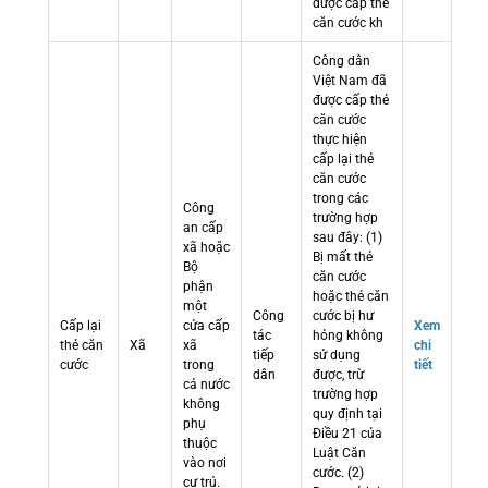
được cấp thẻ
căn cước kh
Công dân
Việt Nam đã
được cấp thẻ
căn cước
thực hiện
cấp lại thẻ
căn cước
trong các
Công
trường hợp
an cấp
sau đây: (1)
xã hoặc
Bị mất thẻ
Bộ
căn cước
phận
hoặc thẻ căn
một
Công
cước bị hư
Cấp lại
cửa cấp
Xem
tác
hỏng không
thẻ căn
Xã
xã
chi
tiếp
sử dụng
cước
trong
tiết
dân
được, trừ
cả nước
trường hợp
không
quy định tại
phụ
Điều 21 của
thuộc
Luật Căn
vào nơi
cước. (2)
cư trú.