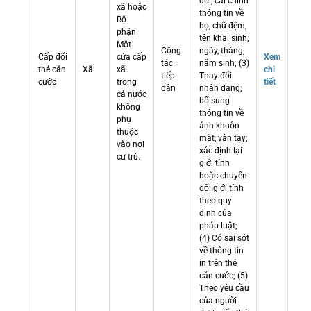
đổi, cải chính
xã hoặc
thông tin về
Bộ
họ, chữ đệm,
phận
tên khai sinh;
Một
Công
ngày, tháng,
Cấp đổi
cửa cấp
Xem
tác
năm sinh; (3)
thẻ căn
Xã
xã
chi
tiếp
Thay đổi
cước
trong
tiết
dân
nhân dạng;
cả nước
bổ sung
không
thông tin về
phụ
ảnh khuôn
thuộc
mặt, vân tay;
vào nơi
xác định lại
cư trú.
giới tính
hoặc chuyển
đổi giới tính
theo quy
định của
pháp luật;
(4) Có sai sót
về thông tin
in trên thẻ
căn cước; (5)
Theo yêu cầu
của người