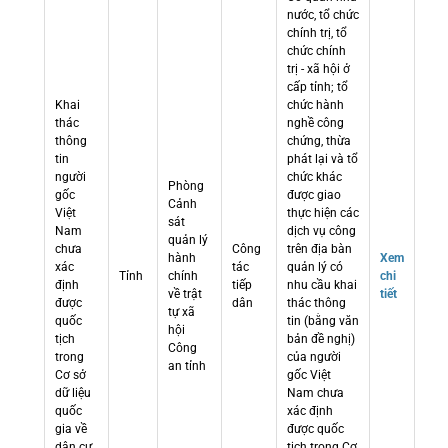
nước, tổ chức
chính trị, tổ
chức chính
trị - xã hội ở
cấp tỉnh; tổ
Khai
chức hành
thác
nghề công
thông
chứng, thừa
tin
phát lại và tổ
người
chức khác
Phòng
gốc
được giao
Cảnh
Việt
thực hiện các
sát
Nam
dịch vụ công
quản lý
chưa
Công
trên địa bàn
hành
Xem
xác
tác
quản lý có
Tỉnh
chính
chi
định
tiếp
nhu cầu khai
về trật
tiết
được
dân
thác thông
tự xã
quốc
tin (bằng văn
hội
tịch
bản đề nghị)
Công
trong
của người
an tỉnh
Cơ sở
gốc Việt
dữ liệu
Nam chưa
quốc
xác định
gia về
được quốc
dân cư
tịch trong Cơ