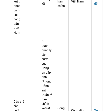
xuất
hành
Việt Nam
xã
tiết
nhập
chính
cảnh
của
công
dân
Việt
Nam
Cơ
quan
quản lý
căn
cước
của
Công
an cấp
tỉnh
(Phòng
Cảnh
sát
Quản lý
hành
Cấp thẻ
chính
căn
về trật
Công
cước
Công dân
Xem