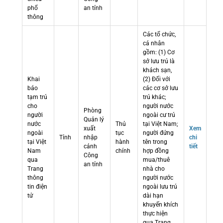
phổ
an tỉnh
thông
Các tổ chức,
cá nhân
gồm: (1) Cơ
sở lưu trú là
khách sạn,
Khai
(2) Đối với
báo
các cơ sở lưu
tạm trú
trú khác;
cho
người nước
Phòng
người
ngoài cư trú
Quản lý
nước
Thủ
tại Việt Nam;
xuất
Xem
ngoài
tục
người đứng
Tỉnh
nhập
chi
tại Việt
hành
tên trong
cảnh
tiết
Nam
chính
hợp đồng
Công
qua
mua/thuê
an tỉnh
Trang
nhà cho
thông
người nước
tin điện
ngoài lưu trú
tử
dài hạn
khuyến khích
thực hiện
qua Trang