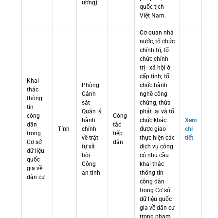
ương).
quốc tịch
Việt Nam.
Cơ quan nhà
nước, tổ chức
chính trị, tổ
chức chính
trị - xã hội ở
cấp tỉnh; tổ
Khai
Phòng
chức hành
thác
Cảnh
nghề công
thông
sát
chứng, thừa
tin
Quản lý
phát lại và tổ
công
Công
hành
chức khác
Xem
dân
tác
Tỉnh
chính
được giao
chi
trong
tiếp
về trật
thực hiện các
tiết
Cơ sở
dân
tự xã
dịch vụ công
dữ liệu
hội
có nhu cầu
quốc
Công
khai thác
gia về
an tỉnh
thông tin
dân cư
công dân
trong Cơ sở
dữ liệu quốc
gia về dân cư
trong phạm