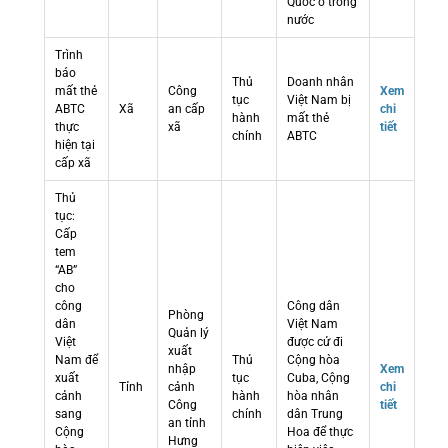
Quốc ở trong
nước
Trình
báo
Thủ
Doanh nhân
mất thẻ
Công
Xem
tục
Việt Nam bị
ABTC
Xã
an cấp
chi
hành
mất thẻ
thực
xã
tiết
chính
ABTC
hiện tại
cấp xã
Thủ
tục:
Cấp
tem
“AB”
cho
công
Công dân
Phòng
dân
Việt Nam
Quản lý
Việt
được cử đi
xuất
Nam để
Thủ
Cộng hòa
nhập
Xem
xuất
tục
Cuba, Cộng
Tỉnh
cảnh
chi
cảnh
hành
hòa nhân
Công
tiết
sang
chính
dân Trung
an tỉnh
Cộng
Hoa để thực
Hưng