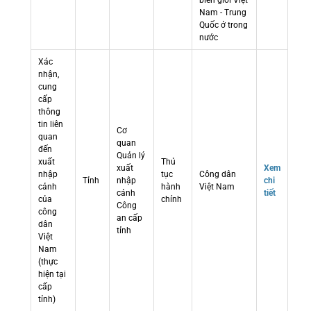
biên giới Việt
Nam - Trung
Quốc ở trong
nước
Xác
nhận,
cung
cấp
thông
tin liên
Cơ
quan
quan
đến
Quản lý
xuất
Thủ
xuất
Xem
nhập
tục
Công dân
Tỉnh
nhập
chi
cảnh
hành
Việt Nam
cảnh
tiết
của
chính
Công
công
an cấp
dân
tỉnh
Việt
Nam
(thực
hiện tại
cấp
tỉnh)