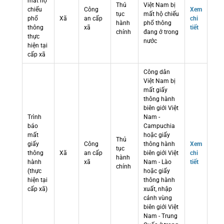
mất hộ
Thủ
Việt Nam bị
chiếu
Công
Xem
tục
mất hộ chiếu
phổ
Xã
an cấp
chi
hành
phổ thông
thông
xã
tiết
chính
đang ở trong
thực
nước
hiện tại
cấp xã
Công dân
Việt Nam bị
mất giấy
thông hành
biên giới Việt
Trình
Nam -
báo
Campuchia
mất
hoặc giấy
Thủ
giấy
Công
thông hành
Xem
tục
thông
Xã
an cấp
biên giới Việt
chi
hành
hành
xã
Nam - Lào
tiết
chính
(thực
hoặc giấy
hiện tại
thông hành
cấp xã)
xuất, nhập
cảnh vùng
biên giới Việt
Nam - Trung