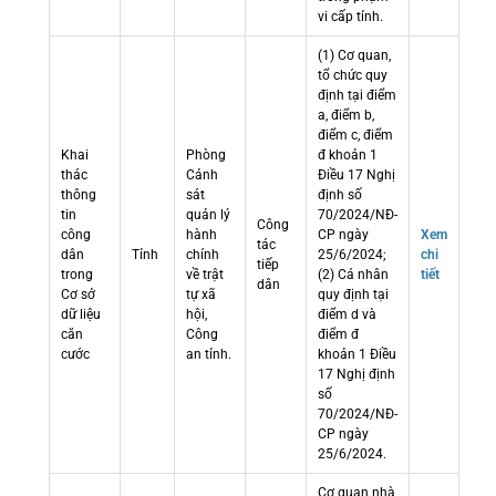
vi cấp tỉnh.
(1) Cơ quan,
tổ chức quy
định tại điểm
a, điểm b,
điểm c, điểm
Khai
Phòng
đ khoản 1
thác
Cảnh
Điều 17 Nghị
thông
sát
định số
tin
quản lý
70/2024/NĐ-
Công
công
hành
CP ngày
Xem
tác
dân
Tỉnh
chính
25/6/2024;
chi
tiếp
trong
về trật
(2) Cá nhân
tiết
dân
Cơ sở
tự xã
quy định tại
dữ liệu
hội,
điểm d và
căn
Công
điểm đ
cước
an tỉnh.
khoản 1 Điều
17 Nghị định
số
70/2024/NĐ-
CP ngày
25/6/2024.
Cơ quan nhà