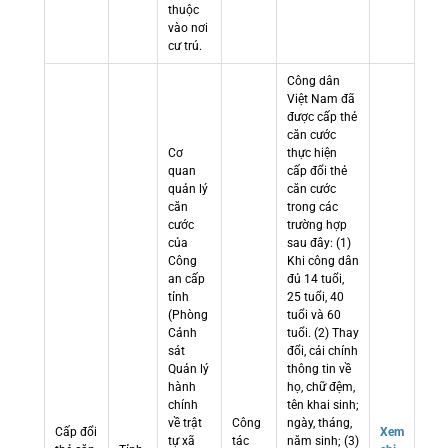
thuộc
vào nơi
cư trú.
Công dân
Việt Nam đã
được cấp thẻ
căn cước
Cơ
thực hiện
quan
cấp đổi thẻ
quản lý
căn cước
căn
trong các
cước
trường hợp
của
sau đây: (1)
Công
Khi công dân
an cấp
đủ 14 tuổi,
tỉnh
25 tuổi, 40
(Phòng
tuổi và 60
Cảnh
tuổi. (2) Thay
sát
đổi, cải chính
Quản lý
thông tin về
hành
họ, chữ đệm,
chính
tên khai sinh;
về trật
Công
ngày, tháng,
Cấp đổi
Xem
tự xã
tác
năm sinh; (3)