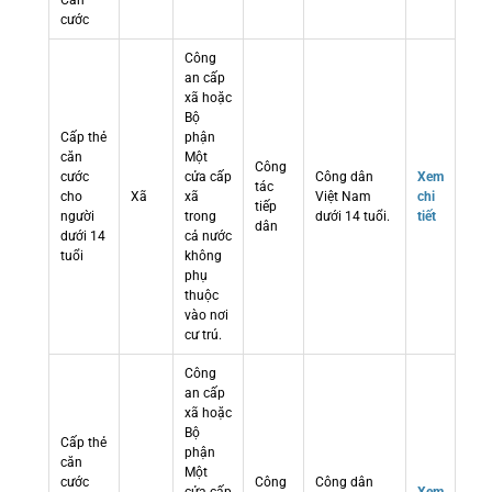
Căn
cước
Công
an cấp
xã hoặc
Bộ
Cấp thẻ
phận
căn
Một
Công
cước
cửa cấp
Công dân
Xem
tác
cho
Xã
xã
Việt Nam
chi
tiếp
người
trong
dưới 14 tuổi.
tiết
dân
dưới 14
cả nước
tuổi
không
phụ
thuộc
vào nơi
cư trú.
Công
an cấp
xã hoặc
Bộ
Cấp thẻ
phận
căn
Một
cước
Công
Công dân