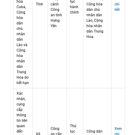
hòa
tục
Tỉnh
cảnh
Cộng hòa
chi
Cuba,
hành
Công
dân chủ
tiết
Cộng
chính
an tỉnh
nhân dân
hòa
Hưng
Lào, Cộng
dân
Yên
hòa nhân
chủ
dân Trung
nhân
Hoa.
dân
Lào và
Cộng
hòa
nhân
dân
Trung
Hoa do
hết hạn
Xác
nhận,
cung
cấp
thông
tin liên
quan
Thủ
Công
Xem
đến
tục
Công dân
Xã
an cấp
chi