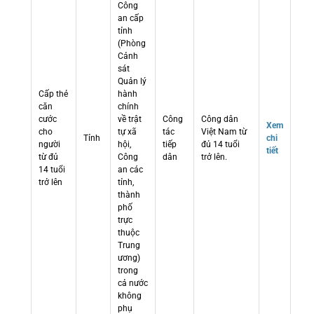
Công
an cấp
tỉnh
(Phòng
Cảnh
sát
Quản lý
Cấp thẻ
hành
căn
chính
cước
về trật
Công
Công dân
Xem
cho
tự xã
tác
Việt Nam từ
Tỉnh
chi
người
hội,
tiếp
đủ 14 tuổi
tiết
từ đủ
Công
dân
trở lên.
14 tuổi
an các
trở lên
tỉnh,
thành
phố
trực
thuộc
Trung
ương)
trong
cả nước
không
phụ