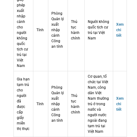
phép
xuất
Phòng
nhập
Quản lý
cảnh
Thủ
Người không
xuất
Xem
cho
tục
quốc tịch cư
Tỉnh
nhập
chi
người
hành
trú tại Việt
cảnh
tiết
không
chính
Nam
Công
quốc
an tỉnh
tịch cư
trú tại
Việt
Nam
Cơ quan, tổ
Gia hạn
chức tại Việt
tạm trú
Phòng
Nam, công
cho
Quản lý
dân Việt
người
Thủ
xuất
Nam thường
Xem
đã
tục
Tỉnh
nhập
trú ở trong
chi
được
hành
cảnh
nước và
tiết
cấp
chính
Công
người nước
giấy
an tỉnh
ngoài đang
miễn
tạm trú tại
thị thực
Việt Nam