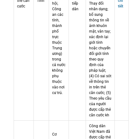
thẻ căn
Tỉnh
chi
hội,
tiếp
Thay đổi
cước
tiết
Công
dân
nhân dạng;
an các
bổ sung
tỉnh,
thông tin về
thành
ảnh khuôn
phố
mặt, vân tay;
trực
xác định lại
thuộc
giới tính
Trung
hoặc chuyển
ương)
đổi giới tính
trong
theo quy
cả nước
định của
không
pháp luật;
phụ
(4) Có sai sót
thuộc
về thông tin
vào nơi
in trên thẻ
cư trú.
căn cước; (5)
Theo yêu cầu
của người
được cấp thẻ
căn cước kh
Công dân
Việt Nam đã
Cơ
được cấp thẻ