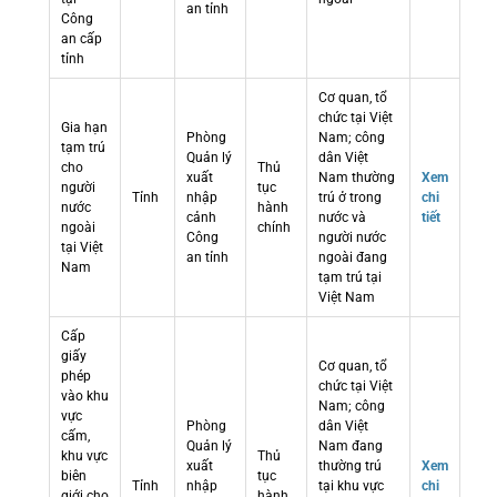
an tỉnh
Công
an cấp
tỉnh
Cơ quan, tổ
chức tại Việt
Gia hạn
Phòng
Nam; công
tạm trú
Quản lý
dân Việt
cho
Thủ
xuất
Nam thường
Xem
người
tục
Tỉnh
nhập
trú ở trong
chi
nước
hành
cảnh
nước và
tiết
ngoài
chính
Công
người nước
tại Việt
an tỉnh
ngoài đang
Nam
tạm trú tại
Việt Nam
Cấp
giấy
Cơ quan, tổ
phép
chức tại Việt
vào khu
Nam; công
vực
Phòng
dân Việt
cấm,
Quản lý
Nam đang
khu vực
Thủ
xuất
thường trú
Xem
biên
tục
Tỉnh
nhập
tại khu vực
chi
giới cho
hành