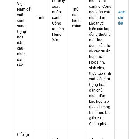
Quản lý
nhân xuất
Việt
xuất
cảnh đi Cộng
Nam để
Thủ
nhập
hòa dân chù
Xem
xuất
tục
Tỉnh
cảnh
nhân dân
chi
cảnh
hành
Công
Lào thực
tiết
sang
chính
an tỉnh
hiện các hợp
Cộng
Hưng
đồng thương
hòa
Yên
mại, lao
dân
động, đầu tư
chủ
và các dự án
nhân
hợp tác; -
dân
Học sinh,
Lào
sinh viên,
thực tập sinh
xuất cảnh đi
Cộng hòa
dân chủ
nhân dân
Lào học tập
theo chương
trình hợp tác
giữa hai
Chính phủ.
Cấp lại