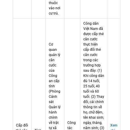
thuộc
vào nơi
cư trú.
Công dân
Việt Nam đã
được cấp thẻ
căn cước
Cơ
thực hiện
quan
cấp đổi thẻ
quản lý
căn cước
căn
trong các
cước
trường hợp
của
sau đây: (1)
Công
Khi công dân
an cấp
đủ 14 tuổi,
tỉnh
25 tuổi, 40
(Phòng
tuổi và 60
Cảnh
tuổi. (2) Thay
sát
đổi, cải chính
Quản lý
thông tin về
hành
họ, chữ đệm,
chính
tên khai sinh;
về trật
Công
ngày, tháng,
Cấp đổi
Xem
tự xã
tác
năm sinh; (3)