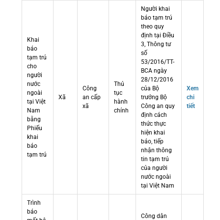
Người khai
báo tạm trú
theo quy
định tại Điều
Khai
3, Thông tư
báo
số
tạm trú
53/2016/TT-
cho
BCA ngày
người
28/12/2016
nước
Thủ
Công
của Bộ
Xem
ngoài
tục
Xã
an cấp
trưởng Bộ
chi
tại Việt
hành
xã
Công an quy
tiết
Nam
chính
định cách
bằng
thức thực
Phiếu
hiện khai
khai
báo, tiếp
báo
nhận thông
tạm trú
tin tạm trú
của người
nước ngoài
tại Việt Nam
Trình
báo
Công dân