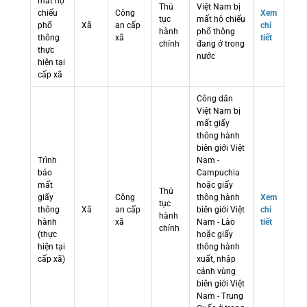
mất hộ
Thủ
Việt Nam bị
chiếu
Công
Xem
tục
mất hộ chiếu
phổ
Xã
an cấp
chi
hành
phổ thông
thông
xã
tiết
chính
đang ở trong
thực
nước
hiện tại
cấp xã
Công dân
Việt Nam bị
mất giấy
thông hành
biên giới Việt
Trình
Nam -
báo
Campuchia
mất
hoặc giấy
Thủ
giấy
Công
thông hành
Xem
tục
thông
Xã
an cấp
biên giới Việt
chi
hành
hành
xã
Nam - Lào
tiết
chính
(thực
hoặc giấy
hiện tại
thông hành
cấp xã)
xuất, nhập
cảnh vùng
biên giới Việt
Nam - Trung