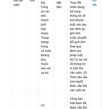
thẻ căn
Tỉnh
chi
hội,
tiếp
Thay đổi
cước
tiết
Công
dân
nhân dạng;
an các
bổ sung
tỉnh,
thông tin về
thành
ảnh khuôn
phố
mặt, vân tay;
trực
xác định lại
thuộc
giới tính
Trung
hoặc chuyển
ương)
đổi giới tính
trong
theo quy
cả nước
định của
không
pháp luật;
phụ
(4) Có sai sót
thuộc
về thông tin
vào nơi
in trên thẻ
cư trú.
căn cước; (5)
Theo yêu cầu
của người
được cấp thẻ
căn cước kh
Công dân
Việt Nam đã
Cơ
được cấp thẻ