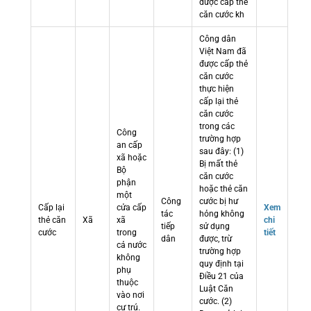
được cấp thẻ
căn cước kh
Công dân
Việt Nam đã
được cấp thẻ
căn cước
thực hiện
cấp lại thẻ
căn cước
trong các
Công
trường hợp
an cấp
sau đây: (1)
xã hoặc
Bị mất thẻ
Bộ
căn cước
phận
hoặc thẻ căn
một
Công
cước bị hư
Cấp lại
cửa cấp
Xem
tác
hỏng không
thẻ căn
Xã
xã
chi
tiếp
sử dụng
cước
trong
tiết
dân
được, trừ
cả nước
trường hợp
không
quy định tại
phụ
Điều 21 của
thuộc
Luật Căn
vào nơi
cước. (2)
cư trú.