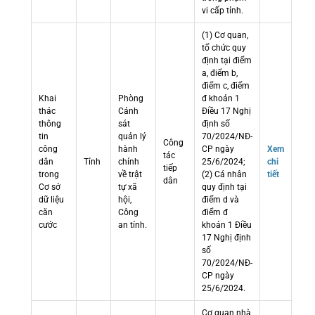
vi cấp tỉnh.
(1) Cơ quan,
tổ chức quy
định tại điểm
a, điểm b,
điểm c, điểm
Khai
Phòng
đ khoản 1
thác
Cảnh
Điều 17 Nghị
thông
sát
định số
tin
quản lý
70/2024/NĐ-
Công
công
hành
CP ngày
Xem
tác
dân
Tỉnh
chính
25/6/2024;
chi
tiếp
trong
về trật
(2) Cá nhân
tiết
dân
Cơ sở
tự xã
quy định tại
dữ liệu
hội,
điểm d và
căn
Công
điểm đ
cước
an tỉnh.
khoản 1 Điều
17 Nghị định
số
70/2024/NĐ-
CP ngày
25/6/2024.
Cơ quan nhà