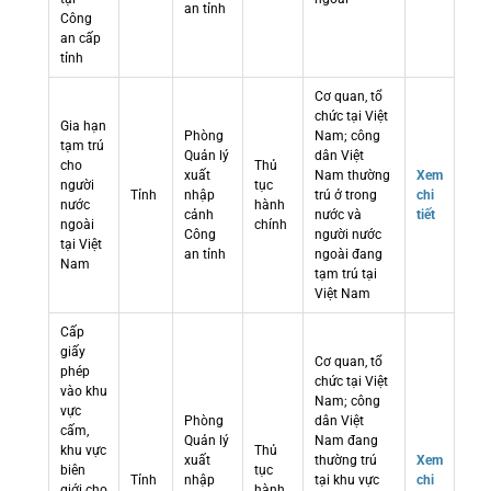
an tỉnh
Công
an cấp
tỉnh
Cơ quan, tổ
chức tại Việt
Gia hạn
Phòng
Nam; công
tạm trú
Quản lý
dân Việt
cho
Thủ
xuất
Nam thường
Xem
người
tục
Tỉnh
nhập
trú ở trong
chi
nước
hành
cảnh
nước và
tiết
ngoài
chính
Công
người nước
tại Việt
an tỉnh
ngoài đang
Nam
tạm trú tại
Việt Nam
Cấp
giấy
Cơ quan, tổ
phép
chức tại Việt
vào khu
Nam; công
vực
Phòng
dân Việt
cấm,
Quản lý
Nam đang
khu vực
Thủ
xuất
thường trú
Xem
biên
tục
Tỉnh
nhập
tại khu vực
chi
giới cho
hành