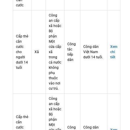
Căn
cước
Công
an cấp
xã hoặc
Bộ
Cấp thẻ
phận
căn
Một
Công
cước
cửa cấp
Công dân
Xem
tác
cho
Xã
xã
Việt Nam
chi
tiếp
người
trong
dưới 14 tuổi.
tiết
dân
dưới 14
cả nước
tuổi
không
phụ
thuộc
vào nơi
cư trú.
Công
an cấp
xã hoặc
Bộ
Cấp thẻ
phận
căn
Một
cước
Công
Công dân