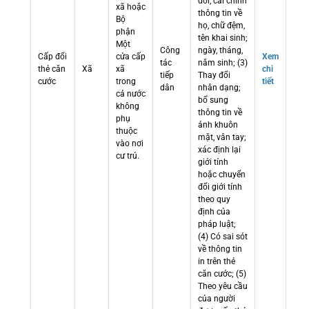
đổi, cải chính
xã hoặc
thông tin về
Bộ
họ, chữ đệm,
phận
tên khai sinh;
Một
Công
ngày, tháng,
Cấp đổi
cửa cấp
Xem
tác
năm sinh; (3)
thẻ căn
Xã
xã
chi
tiếp
Thay đổi
cước
trong
tiết
dân
nhân dạng;
cả nước
bổ sung
không
thông tin về
phụ
ảnh khuôn
thuộc
mặt, vân tay;
vào nơi
xác định lại
cư trú.
giới tính
hoặc chuyển
đổi giới tính
theo quy
định của
pháp luật;
(4) Có sai sót
về thông tin
in trên thẻ
căn cước; (5)
Theo yêu cầu
của người