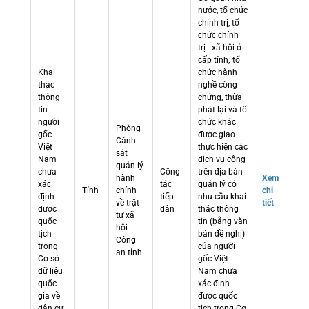
nước, tổ chức
chính trị, tổ
chức chính
trị - xã hội ở
cấp tỉnh; tổ
Khai
chức hành
thác
nghề công
thông
chứng, thừa
tin
phát lại và tổ
người
chức khác
Phòng
gốc
được giao
Cảnh
Việt
thực hiện các
sát
Nam
dịch vụ công
quản lý
chưa
Công
trên địa bàn
hành
Xem
xác
tác
quản lý có
Tỉnh
chính
chi
định
tiếp
nhu cầu khai
về trật
tiết
được
dân
thác thông
tự xã
quốc
tin (bằng văn
hội
tịch
bản đề nghị)
Công
trong
của người
an tỉnh
Cơ sở
gốc Việt
dữ liệu
Nam chưa
quốc
xác định
gia về
được quốc
dân cư
tịch trong Cơ