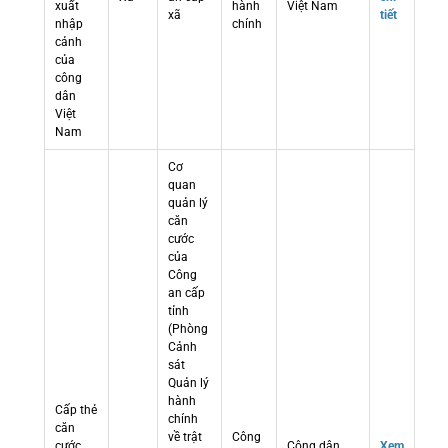
xuất
hành
Việt Nam
xã
tiết
nhập
chính
cảnh
của
công
dân
Việt
Nam
Cơ
quan
quản lý
căn
cước
của
Công
an cấp
tỉnh
(Phòng
Cảnh
sát
Quản lý
hành
Cấp thẻ
chính
căn
về trật
Công
cước
Công dân
Xem