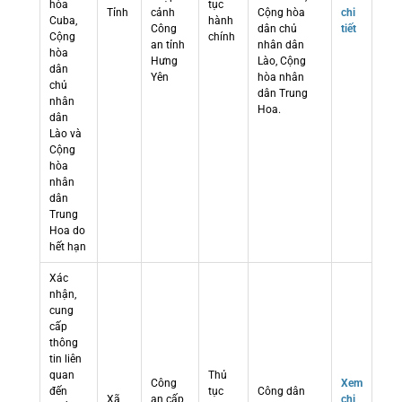
hòa
tục
Tỉnh
cảnh
Cộng hòa
chi
Cuba,
hành
Công
dân chủ
tiết
Cộng
chính
an tỉnh
nhân dân
hòa
Hưng
Lào, Cộng
dân
Yên
hòa nhân
chủ
dân Trung
nhân
Hoa.
dân
Lào và
Cộng
hòa
nhân
dân
Trung
Hoa do
hết hạn
Xác
nhận,
cung
cấp
thông
tin liên
quan
Thủ
Công
Xem
đến
tục
Công dân
Xã
an cấp
chi