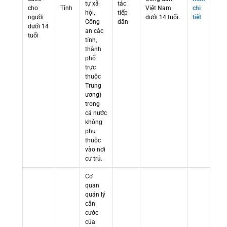
tự xã
tác
cho
Tỉnh
Việt Nam
chi
hội,
tiếp
người
dưới 14 tuổi.
tiết
Công
dân
dưới 14
an các
tuổi
tỉnh,
thành
phố
trực
thuộc
Trung
ương)
trong
cả nước
không
phụ
thuộc
vào nơi
cư trú.
Cơ
quan
quản lý
căn
cước
của