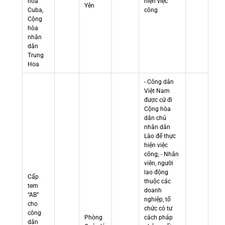
hòa
hiện việc
Yên
Cuba,
công
Cộng
hòa
nhân
dân
Trung
Hoa
- Công dân
Việt Nam
được cử đi
Cộng hòa
dân chủ
nhân dân
Lào để thực
hiện việc
công; - Nhân
viên, người
lao động
Cấp
thuộc các
tem
doanh
“AB”
nghiệp, tổ
cho
chức có tư
công
Phòng
cách pháp
dân