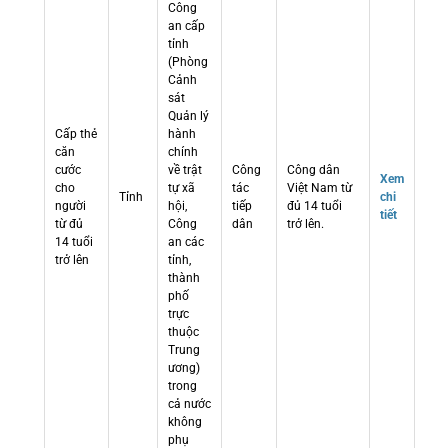
Công
an cấp
tỉnh
(Phòng
Cảnh
sát
Quản lý
Cấp thẻ
hành
căn
chính
cước
về trật
Công
Công dân
Xem
cho
tự xã
tác
Việt Nam từ
Tỉnh
chi
người
hội,
tiếp
đủ 14 tuổi
tiết
từ đủ
Công
dân
trở lên.
14 tuổi
an các
trở lên
tỉnh,
thành
phố
trực
thuộc
Trung
ương)
trong
cả nước
không
phụ