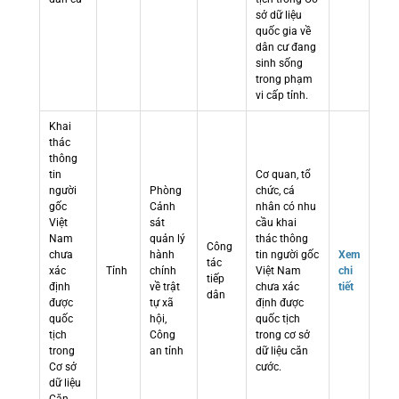
sở dữ liệu
quốc gia về
dân cư đang
sinh sống
trong phạm
vi cấp tỉnh.
Khai
thác
thông
tin
Cơ quan, tổ
người
Phòng
chức, cá
gốc
Cảnh
nhân có nhu
Việt
sát
cầu khai
Nam
quản lý
thác thông
Công
chưa
hành
tin người gốc
Xem
tác
xác
Tỉnh
chính
Việt Nam
chi
tiếp
định
về trật
chưa xác
tiết
dân
được
tự xã
định được
quốc
hội,
quốc tịch
tịch
Công
trong cơ sở
trong
an tỉnh
dữ liệu căn
Cơ sở
cước.
dữ liệu