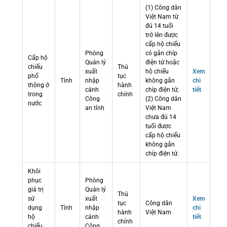
(1) Công dân
Việt Nam từ
đủ 14 tuổi
trở lên được
cấp hộ chiếu
Phòng
có gắn chíp
Cấp hộ
Quản lý
điện tử hoặc
chiếu
Thủ
xuất
hộ chiếu
Xem
phổ
tục
Tỉnh
nhập
không gắn
chi
thông ở
hành
cảnh
chíp điện tử;
tiết
trong
chính
Công
(2) Công dân
nước
an tỉnh
Việt Nam
chưa đủ 14
tuổi được
cấp hộ chiếu
không gắn
chíp điện tử.
Khôi
phục
Phòng
giá trị
Quản lý
Thủ
sử
xuất
Xem
tục
Công dân
dụng
Tỉnh
nhập
chi
hành
Việt Nam
hộ
cảnh
tiết
chính
chiếu
Công