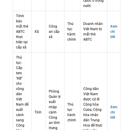
Quốc ở trong
nước
Trình
báo
Thủ
Doanh nhân
mất thẻ
Công
Xem
tục
Việt Nam bị
ABTC
Xã
an cấp
chi
hành
mất thẻ
thực
xã
tiết
chính
ABTC
hiện tại
cấp xã
Thủ
tục:
Cấp
tem
“AB”
cho
công
Công dân
Phòng
dân
Việt Nam
Quản lý
Việt
được cử đi
xuất
Nam để
Thủ
Cộng hòa
nhập
Xem
xuất
tục
Cuba, Cộng
Tỉnh
cảnh
chi
cảnh
hành
hòa nhân
Công
tiết
sang
chính
dân Trung
an tỉnh
Cộng
Hoa để thực
Hưng