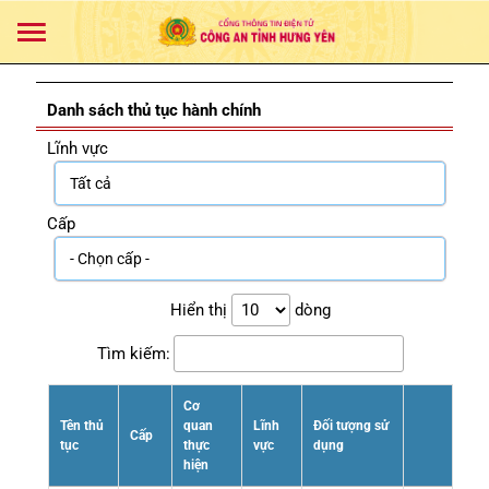
Danh sách thủ tục hành chính
Lĩnh vực
Cấp
Hiển thị
dòng
Tìm kiếm:
Cơ
Tên thủ
quan
Lĩnh
Đối tượng sử
Cấp
tục
thực
vực
dụng
hiện