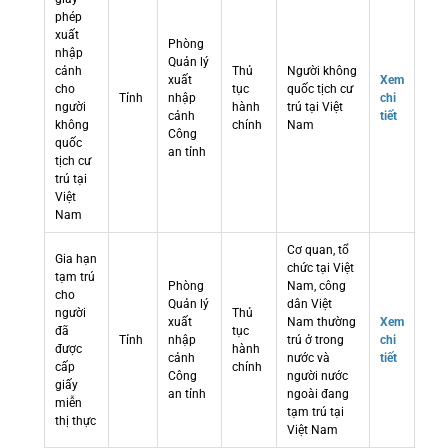
phép
xuất
Phòng
nhập
Quản lý
cảnh
Thủ
Người không
xuất
Xem
cho
tục
quốc tịch cư
Tỉnh
nhập
chi
người
hành
trú tại Việt
cảnh
tiết
không
chính
Nam
Công
quốc
an tỉnh
tịch cư
trú tại
Việt
Nam
Cơ quan, tổ
Gia hạn
chức tại Việt
tạm trú
Phòng
Nam, công
cho
Quản lý
dân Việt
người
Thủ
xuất
Nam thường
Xem
đã
tục
Tỉnh
nhập
trú ở trong
chi
được
hành
cảnh
nước và
tiết
cấp
chính
Công
người nước
giấy
an tỉnh
ngoài đang
miễn
tạm trú tại
thị thực
Việt Nam