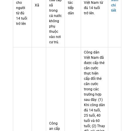
cửa cấp
Xem
cho
tác
Việt Nam từ
Xã
xã
chi
người
tiếp
đủ 14 tuổi
trong
tiết
từ đủ
dân
trở lên.
cả nước
14 tuổi
không
trở lên
phụ
thuộc
vào nơi
cư trú.
Công dân
Việt Nam đã
được cấp thẻ
căn cước
thực hiện
cấp đổi thẻ
căn cước
trong các
trường hợp
sau đây: (1)
Khi công dân
đủ 14 tuổi,
25 tuổi, 40
tuổi và 60
Công
tuổi; (2) Thay
an cấp