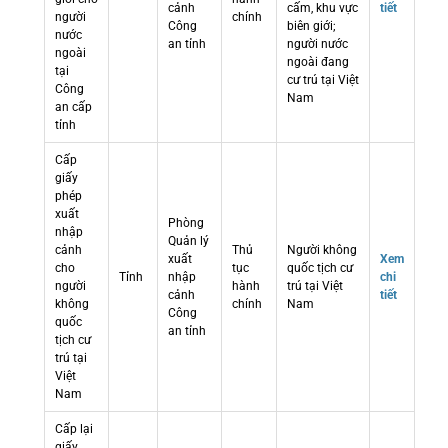
cảnh
cấm, khu vực
tiết
người
chính
Công
biên giới;
nước
an tỉnh
người nước
ngoài
ngoài đang
tại
cư trú tại Việt
Công
Nam
an cấp
tỉnh
Cấp
giấy
phép
xuất
Phòng
nhập
Quản lý
cảnh
Thủ
Người không
xuất
Xem
cho
tục
quốc tịch cư
Tỉnh
nhập
chi
người
hành
trú tại Việt
cảnh
tiết
không
chính
Nam
Công
quốc
an tỉnh
tịch cư
trú tại
Việt
Nam
Cấp lại
giấy