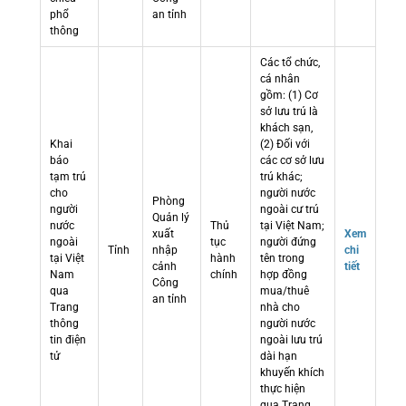
phổ
an tỉnh
thông
Các tổ chức,
cá nhân
gồm: (1) Cơ
sở lưu trú là
khách sạn,
Khai
(2) Đối với
báo
các cơ sở lưu
tạm trú
trú khác;
cho
người nước
Phòng
người
ngoài cư trú
Quản lý
nước
Thủ
tại Việt Nam;
xuất
Xem
ngoài
tục
người đứng
Tỉnh
nhập
chi
tại Việt
hành
tên trong
cảnh
tiết
Nam
chính
hợp đồng
Công
qua
mua/thuê
an tỉnh
Trang
nhà cho
thông
người nước
tin điện
ngoài lưu trú
tử
dài hạn
khuyến khích
thực hiện
qua Trang