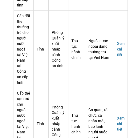
tỉnh
Cấp đổi
thẻ
thường
trú cho
Phòng
người
Quản lý
Thủ
Người nước
nước
xuất
Xem
tục
ngoài đang
ngoài
Tỉnh
nhập
chi
hành
thường trú
tại Việt
cảnh
tiết
chính
tại Việt Nam
Nam
Công
tại
an tỉnh
Công
an cấp
tỉnh
Cấp thẻ
tạm trú
cho
Phòng
người
Cơ quan, tổ
Quản lý
nước
Thủ
chức, cá
xuất
Xem
ngoài
tục
nhân mời,
Tỉnh
nhập
chi
tại Việt
hành
bảo lãnh
cảnh
tiết
Nam
chính
người nước
Công
tại
ngoài