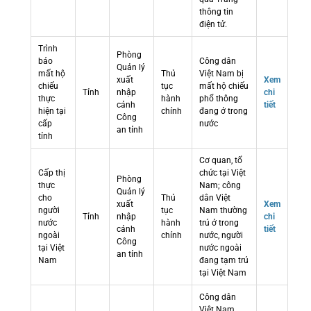
thông tin
điện tử.
Trình
Phòng
báo
Công dân
Quản lý
mất hộ
Thủ
Việt Nam bị
xuất
Xem
chiếu
tục
mất hộ chiếu
Tỉnh
nhập
chi
thực
hành
phổ thông
cảnh
tiết
hiện tại
chính
đang ở trong
Công
cấp
nước
an tỉnh
tỉnh
Cơ quan, tổ
Cấp thị
chức tại Việt
Phòng
thực
Nam; công
Quản lý
cho
Thủ
dân Việt
xuất
Xem
người
tục
Nam thường
Tỉnh
nhập
chi
nước
hành
trú ở trong
cảnh
tiết
ngoài
chính
nước, người
Công
tại Việt
nước ngoài
an tỉnh
Nam
đang tạm trú
tại Việt Nam
Công dân
Việt Nam