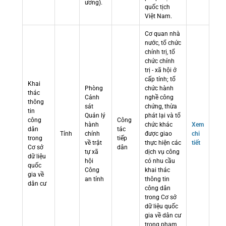
ương).
quốc tịch
Việt Nam.
Cơ quan nhà
nước, tổ chức
chính trị, tổ
chức chính
trị - xã hội ở
cấp tỉnh; tổ
Khai
Phòng
chức hành
thác
Cảnh
nghề công
thông
sát
chứng, thừa
tin
Quản lý
phát lại và tổ
công
Công
hành
chức khác
Xem
dân
tác
Tỉnh
chính
được giao
chi
trong
tiếp
về trật
thực hiện các
tiết
Cơ sở
dân
tự xã
dịch vụ công
dữ liệu
hội
có nhu cầu
quốc
Công
khai thác
gia về
an tỉnh
thông tin
dân cư
công dân
trong Cơ sở
dữ liệu quốc
gia về dân cư
trong phạm