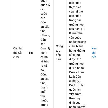
quan
căn cước
quản lý
thực hiện
căn
cấp lại thẻ
cước
căn cước
của
trong các
Công
trường hợp
an cấp
sau đây: (1)
tỉnh
Bị mất thẻ
(Phòng
căn cước
Cảnh
hoặc thẻ căn
sát
Công
cước bị hư
Cấp lại
Quản lý
Xem
tác
hỏng không
thẻ Căn
Tỉnh
hành
chi
tiếp
sử dụng
cước
chính
tiết
dân
được, trừ
về trật
trường hợp
tự xã
quy định tại
hội,
Điều 21 của
Công
Luật Căn
an các
cước; (2)
tỉnh,
Được trở lại
thành
quốc tịch
phố
Việt Nam
trực
theo quy
thuộc
định của
Trung
pháp luật về