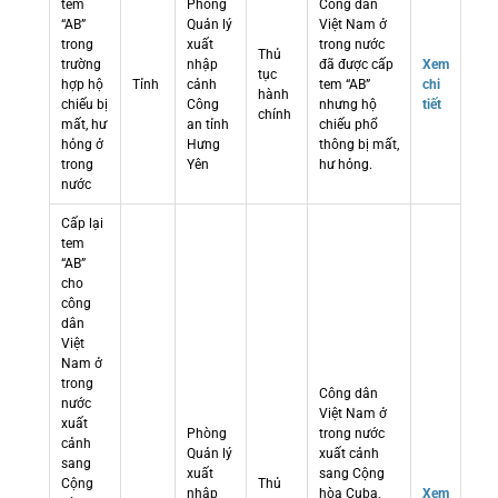
tem
Phòng
Công dân
“AB”
Quản lý
Việt Nam ở
trong
xuất
trong nước
Thủ
trường
nhập
đã được cấp
Xem
tục
hợp hộ
Tỉnh
cảnh
tem “AB”
chi
hành
chiếu bị
Công
nhưng hộ
tiết
chính
mất, hư
an tỉnh
chiếu phổ
hỏng ở
Hưng
thông bị mất,
trong
Yên
hư hỏng.
nước
Cấp lại
tem
“AB”
cho
công
dân
Việt
Nam ở
trong
Công dân
nước
Việt Nam ở
xuất
Phòng
trong nước
cảnh
Quản lý
xuất cảnh
sang
xuất
sang Cộng
Cộng
Thủ
nhập
hòa Cuba,
Xem