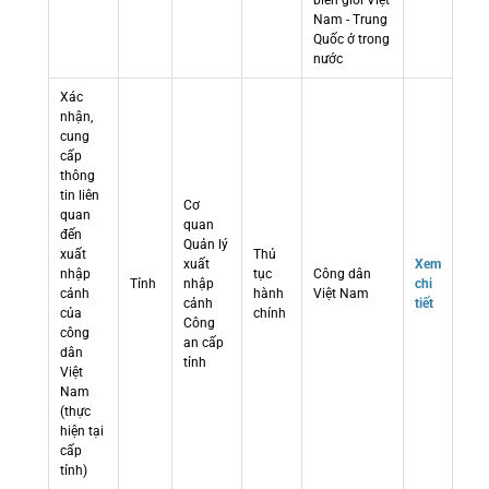
biên giới Việt
Nam - Trung
Quốc ở trong
nước
Xác
nhận,
cung
cấp
thông
tin liên
Cơ
quan
quan
đến
Quản lý
xuất
Thủ
xuất
Xem
nhập
tục
Công dân
Tỉnh
nhập
chi
cảnh
hành
Việt Nam
cảnh
tiết
của
chính
Công
công
an cấp
dân
tỉnh
Việt
Nam
(thực
hiện tại
cấp
tỉnh)