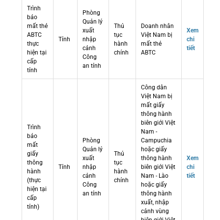
Trình
Phòng
báo
Quản lý
mất thẻ
Thủ
Doanh nhân
xuất
Xem
ABTC
tục
Việt Nam bị
Tỉnh
nhập
chi
thực
hành
mất thẻ
cảnh
tiết
hiện tại
chính
ABTC
Công
cấp
an tỉnh
tỉnh
Công dân
Việt Nam bị
mất giấy
thông hành
biên giới Việt
Trình
Nam -
báo
Phòng
Campuchia
mất
Quản lý
hoặc giấy
giấy
Thủ
xuất
thông hành
Xem
thông
tục
Tỉnh
nhập
biên giới Việt
chi
hành
hành
cảnh
Nam - Lào
tiết
(thực
chính
Công
hoặc giấy
hiện tại
an tỉnh
thông hành
cấp
xuất, nhập
tỉnh)
cảnh vùng