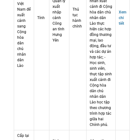
Quản lý
nhân xuất
Việt
xuất
cảnh đi Cộng
Nam để
Thủ
nhập
hòa dân chù
Xem
xuất
tục
Tỉnh
cảnh
nhân dân
chi
cảnh
hành
Công
Lào thực
tiết
sang
chính
an tỉnh
hiện các hợp
Cộng
Hưng
đồng thương
hòa
Yên
mại, lao
dân
động, đầu tư
chủ
và các dự án
nhân
hợp tác; -
dân
Học sinh,
Lào
sinh viên,
thực tập sinh
xuất cảnh đi
Cộng hòa
dân chủ
nhân dân
Lào học tập
theo chương
trình hợp tác
giữa hai
Chính phủ.
Cấp lại