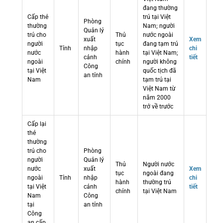
đang thường
Cấp thẻ
trú tại Việt
Phòng
thường
Nam; người
Quản lý
trú cho
Thủ
nước ngoài
xuất
Xem
người
tục
đang tạm trú
Tỉnh
nhập
chi
nước
hành
tại Việt Nam;
cảnh
tiết
ngoài
chính
người không
Công
tại Việt
quốc tịch đã
an tỉnh
Nam
tạm trú tại
Việt Nam từ
năm 2000
trở về trước
Cấp lại
thẻ
thường
trú cho
Phòng
người
Quản lý
Thủ
Người nước
nước
xuất
Xem
tục
ngoài đang
ngoài
Tỉnh
nhập
chi
hành
thường trú
tại Việt
cảnh
tiết
chính
tại Việt Nam
Nam
Công
tại
an tỉnh
Công
an cấp