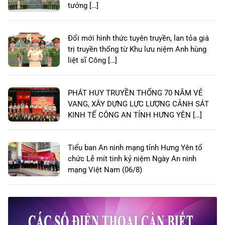
tưởng […]
Đổi mới hình thức tuyên truyền, lan tỏa giá
trị truyền thống từ Khu lưu niệm Anh hùng
liệt sĩ Công […]
PHÁT HUY TRUYỀN THỐNG 70 NĂM VẺ
VANG, XÂY DỰNG LỰC LƯỢNG CẢNH SÁT
KINH TẾ CÔNG AN TỈNH HƯNG YÊN […]
Tiểu ban An ninh mạng tỉnh Hưng Yên tổ
chức Lễ mít tinh kỷ niệm Ngày An ninh
mạng Việt Nam (06/8)