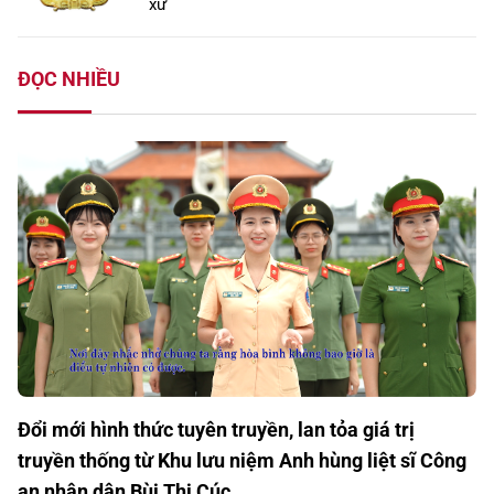
xứ
ĐỌC NHIỀU
Đổi mới hình thức tuyên truyền, lan tỏa giá trị
truyền thống từ Khu lưu niệm Anh hùng liệt sĩ Công
an nhân dân Bùi Thị Cúc