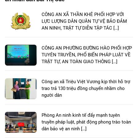
CÔNG AN XÃ THẦN KHÊ PHỐI HỢP VỚI
LỰC LƯỢNG DÂN QUÂN TỰ VỆ BẢO ĐẢM
AN NINH, TRẬT TỰ DIỄN TẬP TÁC […]
CÔNG AN PHƯỜNG ĐƯỜNG HÀO PHỐI HỢP
TUYÊN TRUYỀN, PHỔ BIẾN PHÁP LUẬT VỀ
TRẬT TỰ, AN TOÀN GIAO THÔNG […]
Công an xã Triệu Việt Vương kịp thời hỗ trợ
trao trả 130 triệu đồng chuyển nhầm cho
người dân
Phòng An ninh kinh tế đẩy mạnh tuyên
truyền pháp luật, phát động phong trào toàn
dân bảo vệ an ninh […]