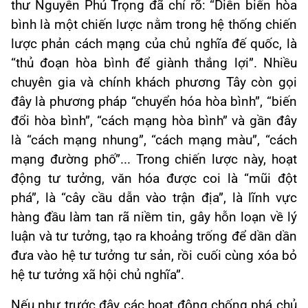
thư Nguyễn Phú Trọng đã chỉ rõ: “Diễn biến hòa
bình là một chiến lược nằm trong hệ thống chiến
lược phản cách mạng của chủ nghĩa đế quốc, là
“thủ đoạn hòa bình để giành thắng lợi”. Nhiều
chuyên gia và chính khách phương Tây còn gọi
đây là phương pháp “chuyển hóa hòa bình”, “biến
đổi hòa bình”, “cách mạng hòa bình” và gần đây
là “cách mạng nhung”, “cách mạng màu”, “cách
mạng đường phố”... Trong chiến lược này, hoạt
động tư tưởng, văn hóa được coi là “mũi đột
phá”, là “cây cầu dẫn vào trận địa”, là lĩnh vực
hàng đầu làm tan rã niềm tin, gây hỗn loạn về lý
luận và tư tưởng, tạo ra khoảng trống để dần dần
đưa vào hệ tư tưởng tư sản, rồi cuối cùng xóa bỏ
hệ tư tưởng xã hội chủ nghĩa”.
Nếu như trước đây các hoạt động chống phá chủ