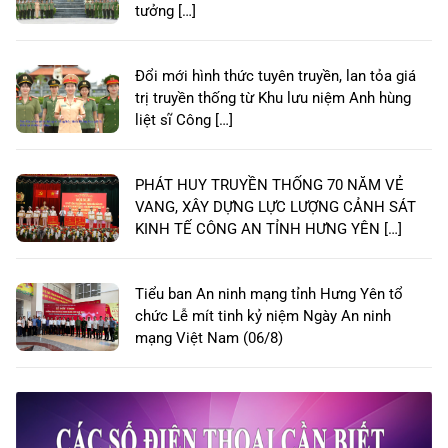
tưởng […]
Đổi mới hình thức tuyên truyền, lan tỏa giá
trị truyền thống từ Khu lưu niệm Anh hùng
liệt sĩ Công […]
PHÁT HUY TRUYỀN THỐNG 70 NĂM VẺ
VANG, XÂY DỰNG LỰC LƯỢNG CẢNH SÁT
KINH TẾ CÔNG AN TỈNH HƯNG YÊN […]
Tiểu ban An ninh mạng tỉnh Hưng Yên tổ
chức Lễ mít tinh kỷ niệm Ngày An ninh
mạng Việt Nam (06/8)