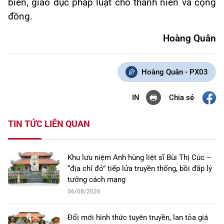
biến, giáo dục pháp luật cho thanh niên và cộng
đồng.
Hoàng Quân
Hoàng Quân - PX03
Chia sẻ
IN
TIN TỨC LIÊN QUAN
Khu lưu niệm Anh hùng liệt sĩ Bùi Thị Cúc –
“địa chỉ đỏ” tiếp lửa truyền thống, bồi đắp lý
tưởng cách mạng
06/08/2026
Đổi mới hình thức tuyên truyền, lan tỏa giá