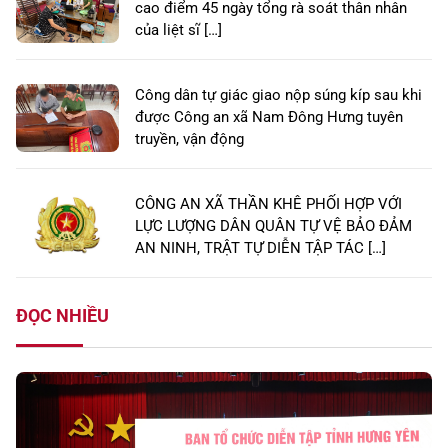
cao điểm 45 ngày tổng rà soát thân nhân
của liệt sĩ […]
Công dân tự giác giao nộp súng kíp sau khi
được Công an xã Nam Đông Hưng tuyên
truyền, vận động
CÔNG AN XÃ THẦN KHÊ PHỐI HỢP VỚI
LỰC LƯỢNG DÂN QUÂN TỰ VỆ BẢO ĐẢM
AN NINH, TRẬT TỰ DIỄN TẬP TÁC […]
ĐỌC NHIỀU