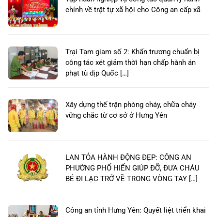
chính về trật tự xã hội cho Công an cấp xã
Trại Tạm giam số 2: Khẩn trương chuẩn bị
công tác xét giảm thời hạn chấp hành án
phạt tù dịp Quốc […]
Xây dựng thế trận phòng cháy, chữa cháy
vững chắc từ cơ sở ở Hưng Yên
LAN TỎA HÀNH ĐỘNG ĐẸP: CÔNG AN
PHƯỜNG PHỐ HIẾN GIÚP ĐỠ, ĐƯA CHÁU
BÉ ĐI LẠC TRỞ VỀ TRONG VÒNG TAY […]
Công an tỉnh Hưng Yên: Quyết liệt triển khai