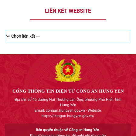
LIÊN KẾT WEBSITE
CỔNG THÔNG TIN ĐIỆN TỬ CÔNG AN HƯNG YÊN
Địa chỉ: số 45 đường Hải Thượng Lãn Ông, phường Phố Hiến, tỉnh
Hưng Yên
Email: congan.hungyen.gov.vn - Website:
https://congan.hungyen.gov.vn/
Bản quyền thuộc về Công an Hưng Yên.
Khi sử dụng lại thông tin, đề nghị ghi rõ nguồn