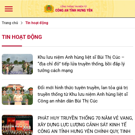
Trang chủ
Tin hoạt động
TIN HOẠT ĐỘNG
Khu lưu niệm Anh hùng liệt sĩ Bùi Thị Cúc –
“địa chỉ đỏ” tiếp lửa truyền thống, bồi đắp lý
tưởng cách mạng
Đổi mới hình thức tuyên truyền, lan tỏa giá trị
truyền thống từ Khu lưu niệm Anh hùng liệt sĩ
Công an nhân dân Bùi Thị Cúc
PHÁT HUY TRUYỀN THỐNG 70 NĂM VẺ VANG,
XÂY DỰNG LỰC LƯỢNG CẢNH SÁT KINH TẾ
CÔNG AN TỈNH HƯNG YÊN CHÍNH QUY, TINH