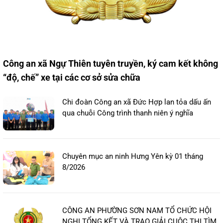
Công an xã Ngự Thiên tuyên truyền, ký cam kết không
“độ, chế” xe tại các cơ sở sửa chữa
Chi đoàn Công an xã Đức Hợp lan tỏa dấu ấn
qua chuỗi Công trình thanh niên ý nghĩa
Chuyên mục an ninh Hưng Yên kỳ 01 tháng
8/2026
CÔNG AN PHƯỜNG SƠN NAM TỔ CHỨC HỘI
NGHỊ TỔNG KẾT VÀ TRAO GIẢI CUỘC THI TÌM