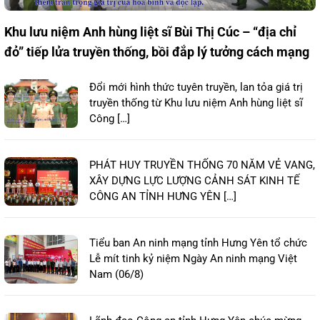
Khu lưu niệm Anh hùng liệt sĩ Bùi Thị Cúc – “địa chỉ
đỏ” tiếp lửa truyền thống, bồi đắp lý tưởng cách mạng
Đổi mới hình thức tuyên truyền, lan tỏa giá trị
truyền thống từ Khu lưu niệm Anh hùng liệt sĩ
Công […]
PHÁT HUY TRUYỀN THỐNG 70 NĂM VẺ VANG,
XÂY DỰNG LỰC LƯỢNG CẢNH SÁT KINH TẾ
CÔNG AN TỈNH HƯNG YÊN […]
Tiểu ban An ninh mạng tỉnh Hưng Yên tổ chức
Lễ mít tinh kỷ niệm Ngày An ninh mạng Việt
Nam (06/8)