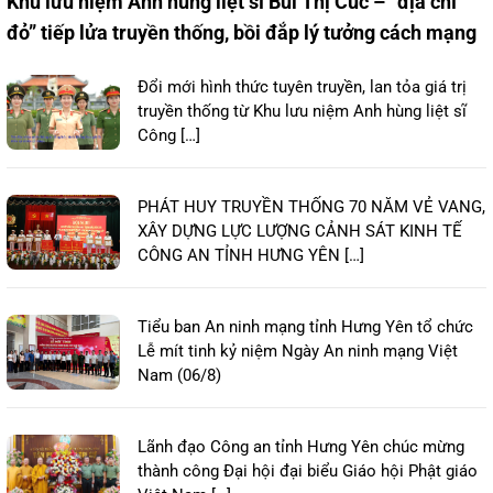
Khu lưu niệm Anh hùng liệt sĩ Bùi Thị Cúc – “địa chỉ
đỏ” tiếp lửa truyền thống, bồi đắp lý tưởng cách mạng
Đổi mới hình thức tuyên truyền, lan tỏa giá trị
truyền thống từ Khu lưu niệm Anh hùng liệt sĩ
Công […]
PHÁT HUY TRUYỀN THỐNG 70 NĂM VẺ VANG,
XÂY DỰNG LỰC LƯỢNG CẢNH SÁT KINH TẾ
CÔNG AN TỈNH HƯNG YÊN […]
Tiểu ban An ninh mạng tỉnh Hưng Yên tổ chức
Lễ mít tinh kỷ niệm Ngày An ninh mạng Việt
Nam (06/8)
Lãnh đạo Công an tỉnh Hưng Yên chúc mừng
thành công Đại hội đại biểu Giáo hội Phật giáo