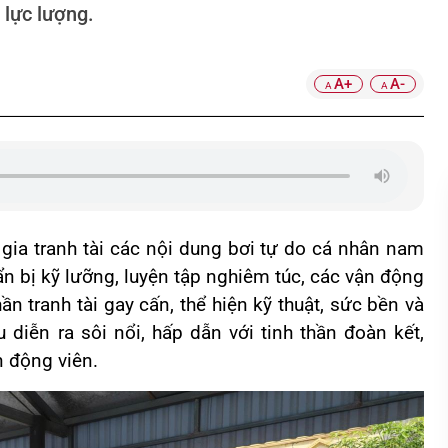
 lực lượng.
A+
A-
A
A
gia tranh tài các nội dung bơi tự do cá nhân nam
n bị kỹ lưỡng, luyện tập nghiêm túc, các vận động
ần tranh tài gay cấn, thể hiện kỹ thuật, sức bền và
u diễn ra sôi nổi, hấp dẫn với tinh thần đoàn kết,
n động viên.