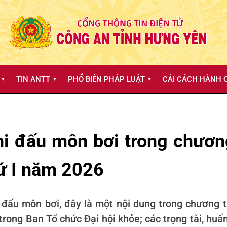
TIN ANTT
PHỔ BIẾN PHÁP LUẬT
CẢI CÁCH HÀNH C
▼
▼
▼
hi đấu môn bơi trong chương
hứ I năm 2026
 đấu môn bơi, đây là một nội dung trong chương tr
rong Ban Tổ chức Đại hội khỏe; các trọng tài, huấ