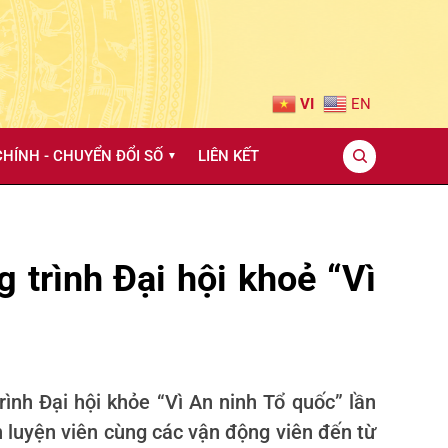
VI
EN
HÍNH - CHUYỂN ĐỔI SỐ
LIÊN KẾT
▼
 trình Đại hội khoẻ “Vì
ình Đại hội khỏe “Vì An ninh Tổ quốc” lần
n luyện viên cùng các vận động viên đến từ