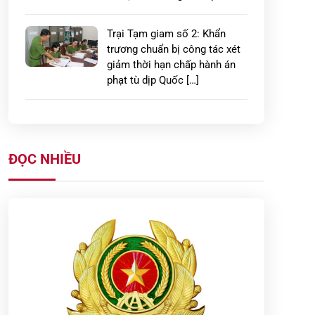
Trại Tạm giam số 2: Khẩn
trương chuẩn bị công tác xét
giảm thời hạn chấp hành án
phạt tù dịp Quốc […]
Xây dựng thế trận phòng cháy,
chữa cháy vững chắc từ cơ sở
ở Hưng Yên
ĐỌC NHIỀU
LAN TỎA HÀNH ĐỘNG ĐẸP:
CÔNG AN PHƯỜNG PHỐ
HIẾN GIÚP ĐỠ, ĐƯA CHÁU BÉ
ĐI LẠC TRỞ VỀ TRONG VÒNG
TAY […]
Công an tỉnh Hưng Yên: Quyết
liệt triển khai cao điểm 45