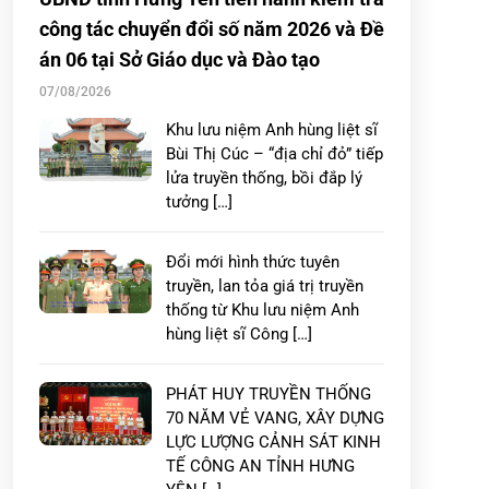
công tác chuyển đổi số năm 2026 và Đề
án 06 tại Sở Giáo dục và Đào tạo
07/08/2026
Khu lưu niệm Anh hùng liệt sĩ
Bùi Thị Cúc – “địa chỉ đỏ” tiếp
lửa truyền thống, bồi đắp lý
tưởng […]
Đổi mới hình thức tuyên
truyền, lan tỏa giá trị truyền
thống từ Khu lưu niệm Anh
hùng liệt sĩ Công […]
PHÁT HUY TRUYỀN THỐNG
70 NĂM VẺ VANG, XÂY DỰNG
LỰC LƯỢNG CẢNH SÁT KINH
TẾ CÔNG AN TỈNH HƯNG