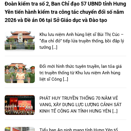
Đoàn kiểm tra số 2, Ban Chỉ đạo 57 UBND tỉnh Hưng
Yên tiến hành kiểm tra công tác chuyển đổi số năm
2026 và Đề án 06 tại Sở Giáo dục và Đào tạo
Khu lưu niệm Anh hùng liệt sĩ Bùi Thị Cúc –
“địa chỉ đỏ” tiếp lửa truyền thống, bồi đắp lý
tưởng […]
Đổi mới hình thức tuyên truyền, lan tỏa giá
trị truyền thống từ Khu lưu niệm Anh hùng
liệt sĩ Công […]
PHÁT HUY TRUYỀN THỐNG 70 NĂM VẺ
VANG, XÂY DỰNG LỰC LƯỢNG CẢNH SÁT
KINH TẾ CÔNG AN TỈNH HƯNG YÊN […]
Tiểu ban An ninh mạng tỉnh Hưng Yên tổ