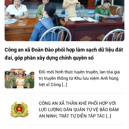
Công an xã Đoàn Đào phối hợp làm sạch dữ liệu đất
đai, góp phần xây dựng chính quyền số
Đổi mới hình thức tuyên truyền, lan tỏa giá
trị truyền thống từ Khu lưu niệm Anh hùng
liệt sĩ Công […]
CÔNG AN XÃ THẦN KHÊ PHỐI HỢP VỚI
LỰC LƯỢNG DÂN QUÂN TỰ VỆ BẢO ĐẢM
AN NINH, TRẬT TỰ DIỄN TẬP TÁC […]