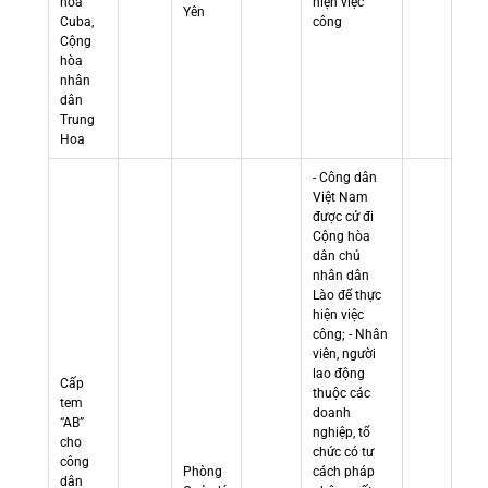
hòa
hiện việc
Yên
Cuba,
công
Cộng
hòa
nhân
dân
Trung
Hoa
- Công dân
Việt Nam
được cử đi
Cộng hòa
dân chủ
nhân dân
Lào để thực
hiện việc
công; - Nhân
viên, người
lao động
Cấp
thuộc các
tem
doanh
“AB”
nghiệp, tổ
cho
chức có tư
công
Phòng
cách pháp
dân