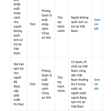
phép
xuất
Phòng
nhập
Quản lý
cảnh
Thủ
Người không
xuất
Xem
cho
tục
quốc tịch cư
Tỉnh
nhập
chi
người
hành
trú tại Việt
cảnh
tiết
không
chính
Nam
Công
quốc
an tỉnh
tịch cư
trú tại
Việt
Nam
Cơ quan, tổ
Gia hạn
chức tại Việt
tạm trú
Phòng
Nam, công
cho
Quản lý
dân Việt
người
Thủ
xuất
Nam thường
Xem
đã
tục
Tỉnh
nhập
trú ở trong
chi
được
hành
cảnh
nước và
tiết
cấp
chính
Công
người nước
giấy
an tỉnh
ngoài đang
miễn
tạm trú tại
thị thực
Việt Nam