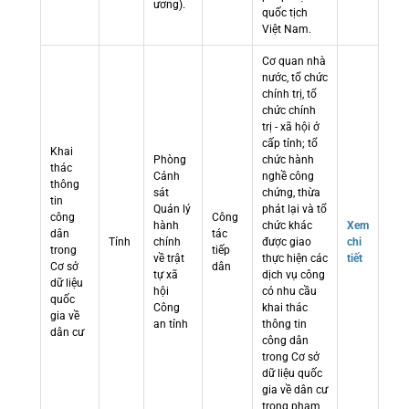
ương).
quốc tịch
Việt Nam.
Cơ quan nhà
nước, tổ chức
chính trị, tổ
chức chính
trị - xã hội ở
cấp tỉnh; tổ
Khai
Phòng
chức hành
thác
Cảnh
nghề công
thông
sát
chứng, thừa
tin
Quản lý
phát lại và tổ
công
Công
hành
chức khác
Xem
dân
tác
Tỉnh
chính
được giao
chi
trong
tiếp
về trật
thực hiện các
tiết
Cơ sở
dân
tự xã
dịch vụ công
dữ liệu
hội
có nhu cầu
quốc
Công
khai thác
gia về
an tỉnh
thông tin
dân cư
công dân
trong Cơ sở
dữ liệu quốc
gia về dân cư
trong phạm