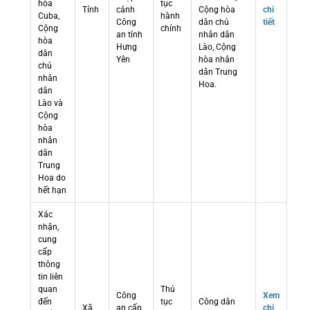
hòa
tục
Tỉnh
cảnh
Cộng hòa
chi
Cuba,
hành
Công
dân chủ
tiết
Cộng
chính
an tỉnh
nhân dân
hòa
Hưng
Lào, Cộng
dân
Yên
hòa nhân
chủ
dân Trung
nhân
Hoa.
dân
Lào và
Cộng
hòa
nhân
dân
Trung
Hoa do
hết hạn
Xác
nhận,
cung
cấp
thông
tin liên
quan
Thủ
Công
Xem
đến
tục
Công dân
Xã
an cấp
chi