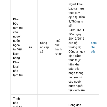
Người khai
báo tạm trú
theo quy
định tại Điều
Khai
3, Thông tư
báo
số
tạm trú
53/2016/TT-
cho
BCA ngày
người
28/12/2016
nước
Thủ
Công
của Bộ
Xem
ngoài
tục
Xã
an cấp
trưởng Bộ
chi
tại Việt
hành
xã
Công an quy
tiết
Nam
chính
định cách
bằng
thức thực
Phiếu
hiện khai
khai
báo, tiếp
báo
nhận thông
tạm trú
tin tạm trú
của người
nước ngoài
tại Việt Nam
Trình
báo
Công dân