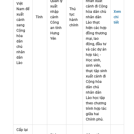
Quản lý
nhân xuất
Việt
xuất
cảnh đi Cộng
Nam để
Thủ
nhập
hòa dân chù
Xem
xuất
tục
Tỉnh
cảnh
nhân dân
chi
cảnh
hành
Công
Lào thực
tiết
sang
chính
an tỉnh
hiện các hợp
Cộng
Hưng
đồng thương
hòa
Yên
mại, lao
dân
động, đầu tư
chủ
và các dự án
nhân
hợp tác; -
dân
Học sinh,
Lào
sinh viên,
thực tập sinh
xuất cảnh đi
Cộng hòa
dân chủ
nhân dân
Lào học tập
theo chương
trình hợp tác
giữa hai
Chính phủ.
Cấp lại