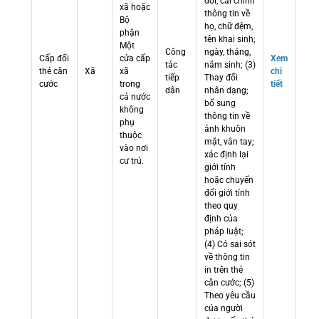
đổi, cải chính
xã hoặc
thông tin về
Bộ
họ, chữ đệm,
phận
tên khai sinh;
Một
Công
ngày, tháng,
Cấp đổi
cửa cấp
Xem
tác
năm sinh; (3)
thẻ căn
Xã
xã
chi
tiếp
Thay đổi
cước
trong
tiết
dân
nhân dạng;
cả nước
bổ sung
không
thông tin về
phụ
ảnh khuôn
thuộc
mặt, vân tay;
vào nơi
xác định lại
cư trú.
giới tính
hoặc chuyển
đổi giới tính
theo quy
định của
pháp luật;
(4) Có sai sót
về thông tin
in trên thẻ
căn cước; (5)
Theo yêu cầu
của người