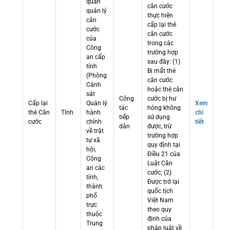
quan
căn cước
quản lý
thực hiện
căn
cấp lại thẻ
cước
căn cước
của
trong các
Công
trường hợp
an cấp
sau đây: (1)
tỉnh
Bị mất thẻ
(Phòng
căn cước
Cảnh
hoặc thẻ căn
sát
Công
cước bị hư
Cấp lại
Quản lý
Xem
tác
hỏng không
thẻ Căn
Tỉnh
hành
chi
tiếp
sử dụng
cước
chính
tiết
dân
được, trừ
về trật
trường hợp
tự xã
quy định tại
hội,
Điều 21 của
Công
Luật Căn
an các
cước; (2)
tỉnh,
Được trở lại
thành
quốc tịch
phố
Việt Nam
trực
theo quy
thuộc
định của
Trung
pháp luật về