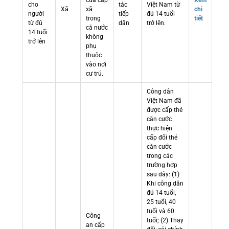
cửa cấp
Xem
cho
tác
Việt Nam từ
Xã
xã
chi
người
tiếp
đủ 14 tuổi
trong
tiết
từ đủ
dân
trở lên.
cả nước
14 tuổi
không
trở lên
phụ
thuộc
vào nơi
cư trú.
Công dân
Việt Nam đã
được cấp thẻ
căn cước
thực hiện
cấp đổi thẻ
căn cước
trong các
trường hợp
sau đây: (1)
Khi công dân
đủ 14 tuổi,
25 tuổi, 40
tuổi và 60
Công
tuổi; (2) Thay
an cấp