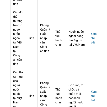
tỉnh
Cấp đổi
thẻ
thường
trú cho
Phòng
người
Quản lý
Thủ
Người nước
nước
xuất
Xem
tục
ngoài đang
ngoài
Tỉnh
nhập
chi
hành
thường trú
tại Việt
cảnh
tiết
chính
tại Việt Nam
Nam
Công
tại
an tỉnh
Công
an cấp
tỉnh
Cấp thẻ
tạm trú
cho
Phòng
người
Cơ quan, tổ
Quản lý
nước
Thủ
chức, cá
xuất
Xem
ngoài
tục
nhân mời,
Tỉnh
nhập
chi
tại Việt
hành
bảo lãnh
cảnh
tiết
Nam
chính
người nước
Công
tại
ngoài