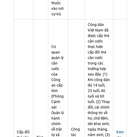
thuộc
vào nơi
cư trú.
Công dân
Việt Nam đã
được cấp thẻ
căn cước
Cơ
thực hiện
quan
cấp đổi thẻ
quản lý
căn cước
căn
trong các
cước
trường hợp
của
sau đây: (1)
Công
Khi công dân
an cấp
đủ 14 tuổi,
tỉnh
25 tuổi, 40
(Phòng
tuổi và 60
Cảnh
tuổi. (2) Thay
sát
đổi, cải chính
Quản lý
thông tin về
hành
họ, chữ đệm,
chính
tên khai sinh;
về trật
Công
ngày, tháng,
Cấp đổi
Xem
tự xã
tác
năm sinh; (3)