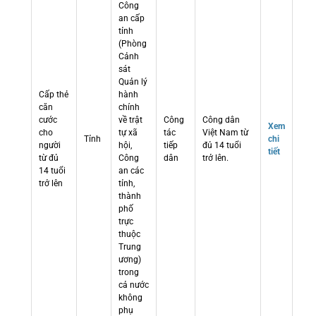
Công
an cấp
tỉnh
(Phòng
Cảnh
sát
Quản lý
Cấp thẻ
hành
căn
chính
cước
về trật
Công
Công dân
Xem
cho
tự xã
tác
Việt Nam từ
Tỉnh
chi
người
hội,
tiếp
đủ 14 tuổi
tiết
từ đủ
Công
dân
trở lên.
14 tuổi
an các
trở lên
tỉnh,
thành
phố
trực
thuộc
Trung
ương)
trong
cả nước
không
phụ