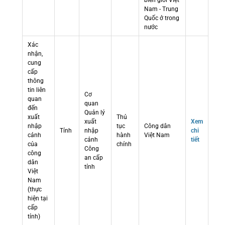
biên giới Việt
Nam - Trung
Quốc ở trong
nước
Xác
nhận,
cung
cấp
thông
tin liên
Cơ
quan
quan
đến
Quản lý
xuất
Thủ
xuất
Xem
nhập
tục
Công dân
Tỉnh
nhập
chi
cảnh
hành
Việt Nam
cảnh
tiết
của
chính
Công
công
an cấp
dân
tỉnh
Việt
Nam
(thực
hiện tại
cấp
tỉnh)