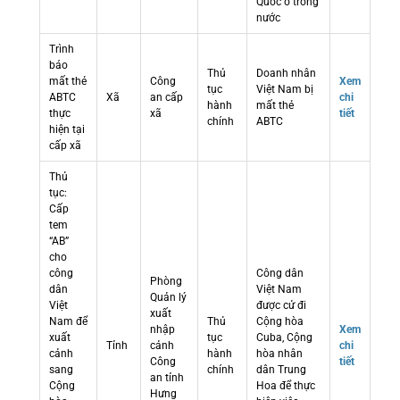
Quốc ở trong
nước
Trình
báo
Thủ
Doanh nhân
mất thẻ
Công
Xem
tục
Việt Nam bị
ABTC
Xã
an cấp
chi
hành
mất thẻ
thực
xã
tiết
chính
ABTC
hiện tại
cấp xã
Thủ
tục:
Cấp
tem
“AB”
cho
công
Công dân
Phòng
dân
Việt Nam
Quản lý
Việt
được cử đi
xuất
Nam để
Thủ
Cộng hòa
nhập
Xem
xuất
tục
Cuba, Cộng
Tỉnh
cảnh
chi
cảnh
hành
hòa nhân
Công
tiết
sang
chính
dân Trung
an tỉnh
Cộng
Hoa để thực
Hưng