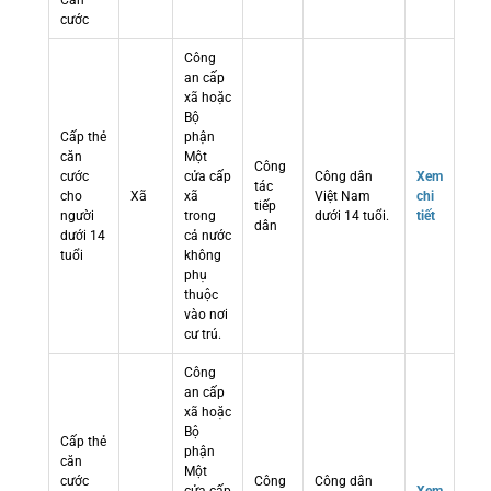
Căn
cước
Công
an cấp
xã hoặc
Bộ
Cấp thẻ
phận
căn
Một
Công
cước
cửa cấp
Công dân
Xem
tác
cho
Xã
xã
Việt Nam
chi
tiếp
người
trong
dưới 14 tuổi.
tiết
dân
dưới 14
cả nước
tuổi
không
phụ
thuộc
vào nơi
cư trú.
Công
an cấp
xã hoặc
Bộ
Cấp thẻ
phận
căn
Một
cước
Công
Công dân