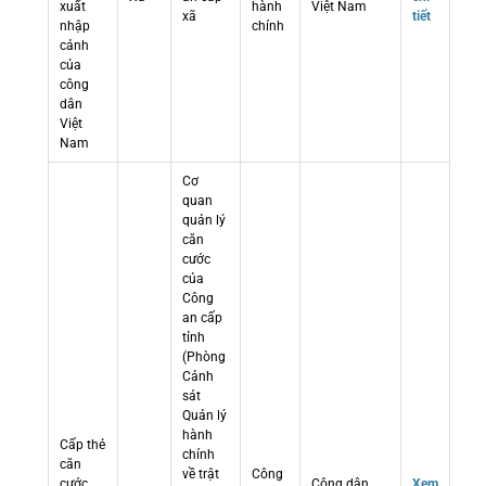
xuất
hành
Việt Nam
xã
tiết
nhập
chính
cảnh
của
công
dân
Việt
Nam
Cơ
quan
quản lý
căn
cước
của
Công
an cấp
tỉnh
(Phòng
Cảnh
sát
Quản lý
hành
Cấp thẻ
chính
căn
về trật
Công
cước
Công dân
Xem