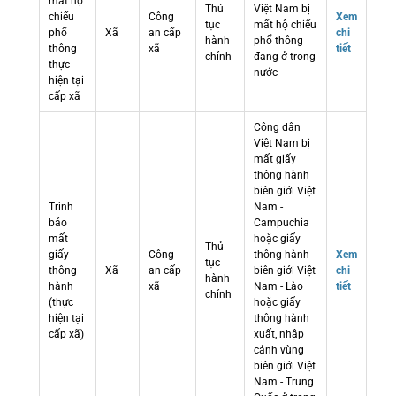
mất hộ
Thủ
Việt Nam bị
chiếu
Công
Xem
tục
mất hộ chiếu
phổ
Xã
an cấp
chi
hành
phổ thông
thông
xã
tiết
chính
đang ở trong
thực
nước
hiện tại
cấp xã
Công dân
Việt Nam bị
mất giấy
thông hành
biên giới Việt
Trình
Nam -
báo
Campuchia
mất
hoặc giấy
Thủ
giấy
Công
thông hành
Xem
tục
thông
Xã
an cấp
biên giới Việt
chi
hành
hành
xã
Nam - Lào
tiết
chính
(thực
hoặc giấy
hiện tại
thông hành
cấp xã)
xuất, nhập
cảnh vùng
biên giới Việt
Nam - Trung