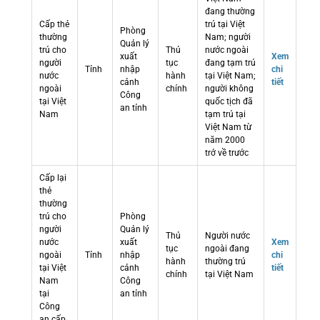
đang thường
Cấp thẻ
trú tại Việt
Phòng
thường
Nam; người
Quản lý
trú cho
Thủ
nước ngoài
xuất
Xem
người
tục
đang tạm trú
Tỉnh
nhập
chi
nước
hành
tại Việt Nam;
cảnh
tiết
ngoài
chính
người không
Công
tại Việt
quốc tịch đã
an tỉnh
Nam
tạm trú tại
Việt Nam từ
năm 2000
trở về trước
Cấp lại
thẻ
thường
trú cho
Phòng
người
Quản lý
Thủ
Người nước
nước
xuất
Xem
tục
ngoài đang
ngoài
Tỉnh
nhập
chi
hành
thường trú
tại Việt
cảnh
tiết
chính
tại Việt Nam
Nam
Công
tại
an tỉnh
Công
an cấp