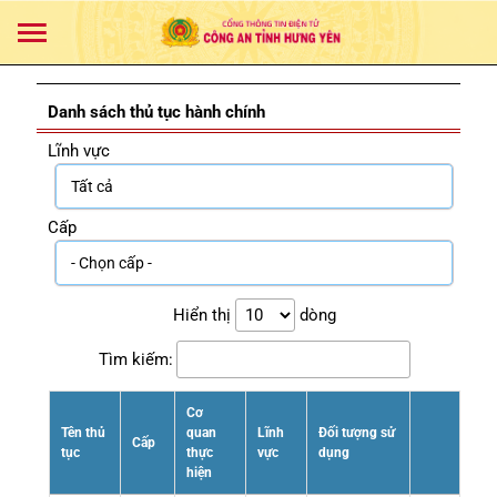
Danh sách thủ tục hành chính
Lĩnh vực
Cấp
Hiển thị
dòng
Tìm kiếm:
Cơ
Tên thủ
quan
Lĩnh
Đối tượng sử
Cấp
tục
thực
vực
dụng
hiện