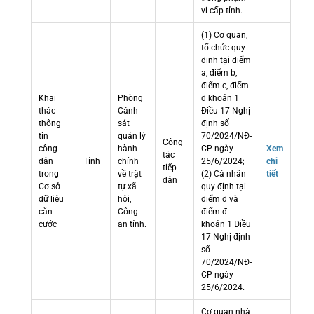
vi cấp tỉnh.
(1) Cơ quan,
tổ chức quy
định tại điểm
a, điểm b,
điểm c, điểm
Khai
Phòng
đ khoản 1
thác
Cảnh
Điều 17 Nghị
thông
sát
định số
tin
quản lý
70/2024/NĐ-
Công
công
hành
CP ngày
Xem
tác
dân
Tỉnh
chính
25/6/2024;
chi
tiếp
trong
về trật
(2) Cá nhân
tiết
dân
Cơ sở
tự xã
quy định tại
dữ liệu
hội,
điểm d và
căn
Công
điểm đ
cước
an tỉnh.
khoản 1 Điều
17 Nghị định
số
70/2024/NĐ-
CP ngày
25/6/2024.
Cơ quan nhà