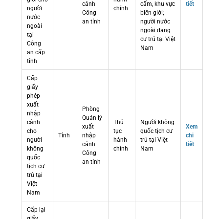
cảnh
cấm, khu vực
tiết
người
chính
Công
biên giới;
nước
an tỉnh
người nước
ngoài
ngoài đang
tại
cư trú tại Việt
Công
Nam
an cấp
tỉnh
Cấp
giấy
phép
xuất
Phòng
nhập
Quản lý
cảnh
Thủ
Người không
xuất
Xem
cho
tục
quốc tịch cư
Tỉnh
nhập
chi
người
hành
trú tại Việt
cảnh
tiết
không
chính
Nam
Công
quốc
an tỉnh
tịch cư
trú tại
Việt
Nam
Cấp lại
giấy