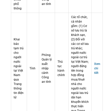
phổ
an tỉnh
thông
Các tổ chức,
cá nhân
gồm: (1) Cơ
sở lưu trú là
khách sạn,
Khai
(2) Đối với
báo
các cơ sở lưu
tạm trú
trú khác;
cho
người nước
Phòng
người
ngoài cư trú
Quản lý
nước
Thủ
tại Việt Nam;
xuất
Xem
ngoài
tục
người đứng
Tỉnh
nhập
chi
tại Việt
hành
tên trong
cảnh
tiết
Nam
chính
hợp đồng
Công
qua
mua/thuê
an tỉnh
Trang
nhà cho
thông
người nước
tin điện
ngoài lưu trú
tử
dài hạn
khuyến khích
thực hiện
qua Trang