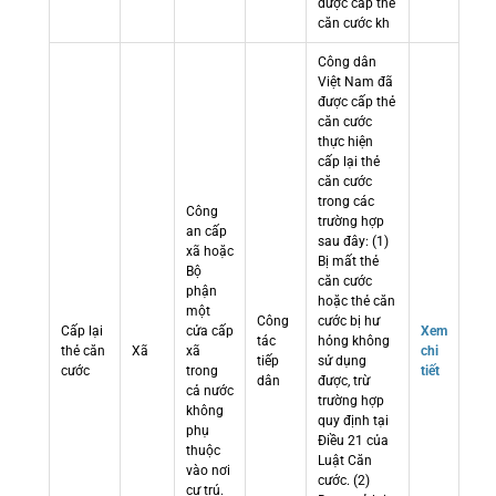
được cấp thẻ
căn cước kh
Công dân
Việt Nam đã
được cấp thẻ
căn cước
thực hiện
cấp lại thẻ
căn cước
trong các
Công
trường hợp
an cấp
sau đây: (1)
xã hoặc
Bị mất thẻ
Bộ
căn cước
phận
hoặc thẻ căn
một
Công
cước bị hư
Cấp lại
cửa cấp
Xem
tác
hỏng không
thẻ căn
Xã
xã
chi
tiếp
sử dụng
cước
trong
tiết
dân
được, trừ
cả nước
trường hợp
không
quy định tại
phụ
Điều 21 của
thuộc
Luật Căn
vào nơi
cước. (2)
cư trú.