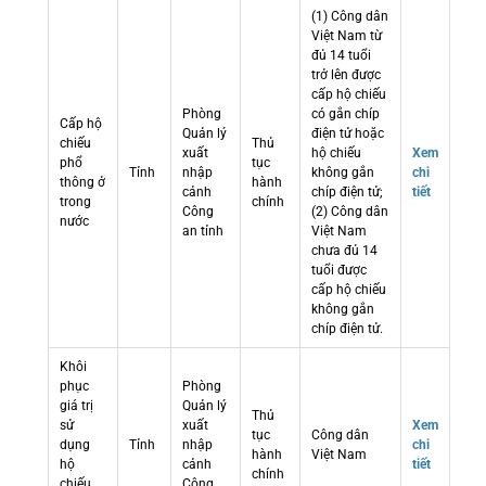
(1) Công dân
Việt Nam từ
đủ 14 tuổi
trở lên được
cấp hộ chiếu
Phòng
có gắn chíp
Cấp hộ
Quản lý
điện tử hoặc
chiếu
Thủ
xuất
hộ chiếu
Xem
phổ
tục
Tỉnh
nhập
không gắn
chi
thông ở
hành
cảnh
chíp điện tử;
tiết
trong
chính
Công
(2) Công dân
nước
an tỉnh
Việt Nam
chưa đủ 14
tuổi được
cấp hộ chiếu
không gắn
chíp điện tử.
Khôi
phục
Phòng
giá trị
Quản lý
Thủ
sử
xuất
Xem
tục
Công dân
dụng
Tỉnh
nhập
chi
hành
Việt Nam
hộ
cảnh
tiết
chính
chiếu
Công