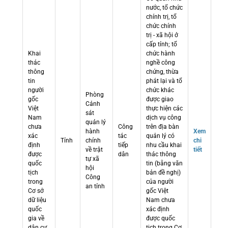
nước, tổ chức
chính trị, tổ
chức chính
trị - xã hội ở
cấp tỉnh; tổ
Khai
chức hành
thác
nghề công
thông
chứng, thừa
tin
phát lại và tổ
người
chức khác
Phòng
gốc
được giao
Cảnh
Việt
thực hiện các
sát
Nam
dịch vụ công
quản lý
chưa
Công
trên địa bàn
hành
Xem
xác
tác
quản lý có
Tỉnh
chính
chi
định
tiếp
nhu cầu khai
về trật
tiết
được
dân
thác thông
tự xã
quốc
tin (bằng văn
hội
tịch
bản đề nghị)
Công
trong
của người
an tỉnh
Cơ sở
gốc Việt
dữ liệu
Nam chưa
quốc
xác định
gia về
được quốc
dân cư
tịch trong Cơ