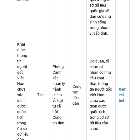
sở dữ liệu
quốc gia về
dân cư đang
sinh sống
trong phạm
vi cấp tỉnh.
Khai
thác
thông
tin
Cơ quan, tổ
người
Phòng
chức, cá
gốc
Cảnh
nhân có nhu
Việt
sát
cầu khai
Nam
quản lý
thác thông
Công
chưa
hành
tin người gốc
Xem
tác
xác
Tỉnh
chính
Việt Nam
chi
tiếp
định
về trật
chưa xác
tiết
dân
được
tự xã
định được
quốc
hội,
quốc tịch
tịch
Công
trong cơ sở
trong
an tỉnh
dữ liệu căn
Cơ sở
cước.
dữ liệu