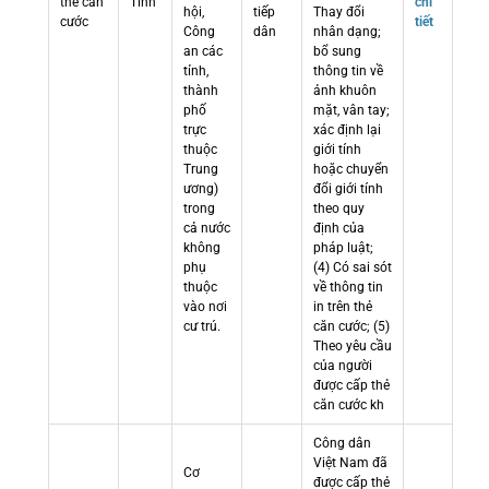
thẻ căn
Tỉnh
chi
hội,
tiếp
Thay đổi
cước
tiết
Công
dân
nhân dạng;
an các
bổ sung
tỉnh,
thông tin về
thành
ảnh khuôn
phố
mặt, vân tay;
trực
xác định lại
thuộc
giới tính
Trung
hoặc chuyển
ương)
đổi giới tính
trong
theo quy
cả nước
định của
không
pháp luật;
phụ
(4) Có sai sót
thuộc
về thông tin
vào nơi
in trên thẻ
cư trú.
căn cước; (5)
Theo yêu cầu
của người
được cấp thẻ
căn cước kh
Công dân
Việt Nam đã
Cơ
được cấp thẻ