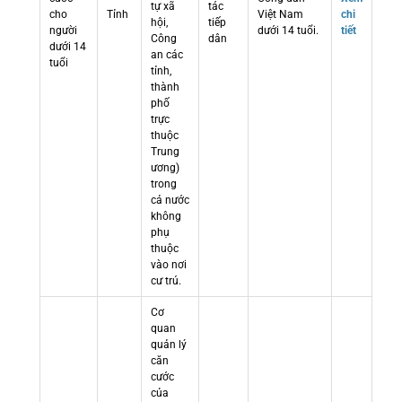
tự xã
tác
cho
Tỉnh
Việt Nam
chi
hội,
tiếp
người
dưới 14 tuổi.
tiết
Công
dân
dưới 14
an các
tuổi
tỉnh,
thành
phố
trực
thuộc
Trung
ương)
trong
cả nước
không
phụ
thuộc
vào nơi
cư trú.
Cơ
quan
quản lý
căn
cước
của