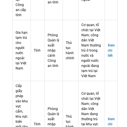
an tỉnh
Công
an cấp
tỉnh
Cơ quan, tổ
chức tại Việt
Gia hạn
Phòng
Nam; công
tạm trú
Quản lý
dân Việt
cho
Thủ
xuất
Nam thường
Xem
người
tục
Tỉnh
nhập
trú ở trong
chi
nước
hành
cảnh
nước và
tiết
ngoài
chính
Công
người nước
tại Việt
an tỉnh
ngoài đang
Nam
tạm trú tại
Việt Nam
Cấp
giấy
Cơ quan, tổ
phép
chức tại Việt
vào khu
Nam; công
vực
Phòng
dân Việt
cấm,
Quản lý
Nam đang
khu vực
Thủ
xuất
thường trú
Xem
biên
tục
Tỉnh
nhập
tại khu vực
chi
giới cho
hành