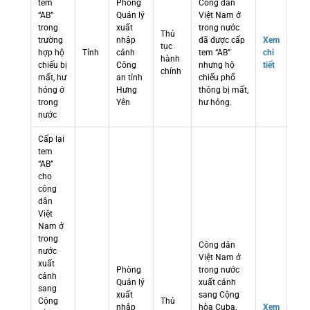
tem
Phòng
Công dân
“AB”
Quản lý
Việt Nam ở
trong
xuất
trong nước
Thủ
trường
nhập
đã được cấp
Xem
tục
hợp hộ
Tỉnh
cảnh
tem “AB”
chi
hành
chiếu bị
Công
nhưng hộ
tiết
chính
mất, hư
an tỉnh
chiếu phổ
hỏng ở
Hưng
thông bị mất,
trong
Yên
hư hỏng.
nước
Cấp lại
tem
“AB”
cho
công
dân
Việt
Nam ở
trong
Công dân
nước
Việt Nam ở
xuất
Phòng
trong nước
cảnh
Quản lý
xuất cảnh
sang
xuất
sang Cộng
Cộng
Thủ
nhập
hòa Cuba,
Xem