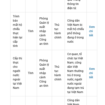
thông tin
điện tử.
Trình
Phòng
báo
Công dân
Quản lý
mất hộ
Thủ
Việt Nam bị
xuất
Xem
chiếu
tục
mất hộ chiếu
Tỉnh
nhập
chi
thực
hành
phổ thông
cảnh
tiết
hiện tại
chính
đang ở trong
Công
cấp
nước
an tỉnh
tỉnh
Cơ quan, tổ
Cấp thị
chức tại Việt
Phòng
thực
Nam; công
Quản lý
cho
Thủ
dân Việt
xuất
Xem
người
tục
Nam thường
Tỉnh
nhập
chi
nước
hành
trú ở trong
cảnh
tiết
ngoài
chính
nước, người
Công
tại Việt
nước ngoài
an tỉnh
Nam
đang tạm trú
tại Việt Nam
Công dân
Việt Nam