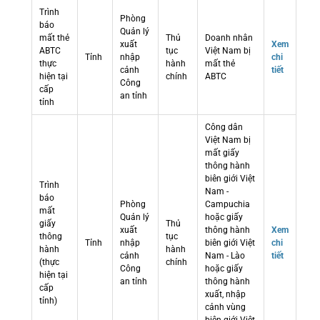
Trình
Phòng
báo
Quản lý
mất thẻ
Thủ
Doanh nhân
xuất
Xem
ABTC
tục
Việt Nam bị
Tỉnh
nhập
chi
thực
hành
mất thẻ
cảnh
tiết
hiện tại
chính
ABTC
Công
cấp
an tỉnh
tỉnh
Công dân
Việt Nam bị
mất giấy
thông hành
biên giới Việt
Trình
Nam -
báo
Phòng
Campuchia
mất
Quản lý
hoặc giấy
giấy
Thủ
xuất
thông hành
Xem
thông
tục
Tỉnh
nhập
biên giới Việt
chi
hành
hành
cảnh
Nam - Lào
tiết
(thực
chính
Công
hoặc giấy
hiện tại
an tỉnh
thông hành
cấp
xuất, nhập
tỉnh)
cảnh vùng