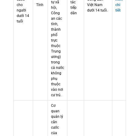
tự xã
tác
cho
Tỉnh
Việt Nam
chi
hội,
tiếp
người
dưới 14 tuổi.
tiết
Công
dân
dưới 14
an các
tuổi
tỉnh,
thành
phố
trực
thuộc
Trung
ương)
trong
cả nước
không
phụ
thuộc
vào nơi
cư trú.
Cơ
quan
quản lý
căn
cước
của