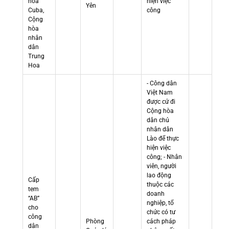
hòa
hiện việc
Yên
Cuba,
công
Cộng
hòa
nhân
dân
Trung
Hoa
- Công dân
Việt Nam
được cử đi
Cộng hòa
dân chủ
nhân dân
Lào để thực
hiện việc
công; - Nhân
viên, người
lao động
Cấp
thuộc các
tem
doanh
“AB”
nghiệp, tổ
cho
chức có tư
công
Phòng
cách pháp
dân