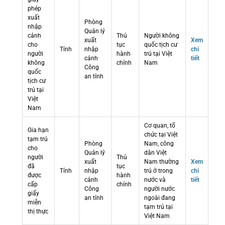
phép
xuất
Phòng
nhập
Quản lý
cảnh
Thủ
Người không
xuất
Xem
cho
tục
quốc tịch cư
Tỉnh
nhập
chi
người
hành
trú tại Việt
cảnh
tiết
không
chính
Nam
Công
quốc
an tỉnh
tịch cư
trú tại
Việt
Nam
Cơ quan, tổ
Gia hạn
chức tại Việt
tạm trú
Phòng
Nam, công
cho
Quản lý
dân Việt
người
Thủ
xuất
Nam thường
Xem
đã
tục
Tỉnh
nhập
trú ở trong
chi
được
hành
cảnh
nước và
tiết
cấp
chính
Công
người nước
giấy
an tỉnh
ngoài đang
miễn
tạm trú tại
thị thực
Việt Nam