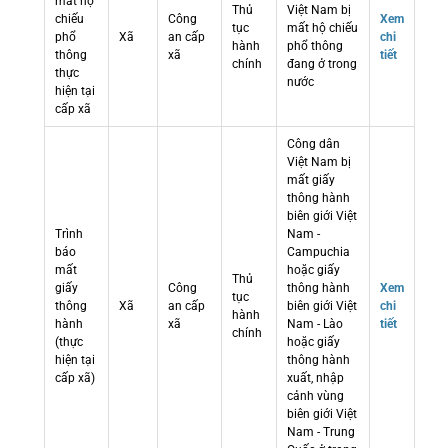
mất hộ
Thủ
Việt Nam bị
chiếu
Công
Xem
tục
mất hộ chiếu
phổ
Xã
an cấp
chi
hành
phổ thông
thông
xã
tiết
chính
đang ở trong
thực
nước
hiện tại
cấp xã
Công dân
Việt Nam bị
mất giấy
thông hành
biên giới Việt
Trình
Nam -
báo
Campuchia
mất
hoặc giấy
Thủ
giấy
Công
thông hành
Xem
tục
thông
Xã
an cấp
biên giới Việt
chi
hành
hành
xã
Nam - Lào
tiết
chính
(thực
hoặc giấy
hiện tại
thông hành
cấp xã)
xuất, nhập
cảnh vùng
biên giới Việt
Nam - Trung