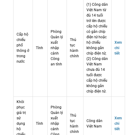
(1) Công dân
Việt Nam từ
đủ 14 tuổi
trở lên được
cấp hộ chiếu
Phòng
có gắn chíp
Cấp hộ
Quản lý
điện tử hoặc
chiếu
Thủ
xuất
hộ chiếu
Xem
phổ
tục
Tỉnh
nhập
không gắn
chi
thông ở
hành
cảnh
chíp điện tử;
tiết
trong
chính
Công
(2) Công dân
nước
an tỉnh
Việt Nam
chưa đủ 14
tuổi được
cấp hộ chiếu
không gắn
chíp điện tử.
Khôi
phục
Phòng
giá trị
Quản lý
Thủ
sử
xuất
Xem
tục
Công dân
dụng
Tỉnh
nhập
chi
hành
Việt Nam
hộ
cảnh
tiết
chính
chiếu
Công