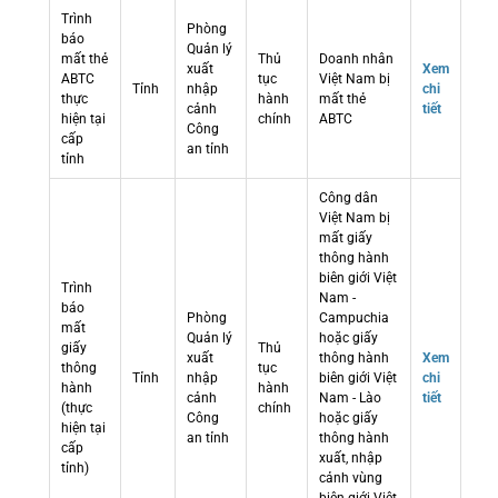
Trình
Phòng
báo
Quản lý
mất thẻ
Thủ
Doanh nhân
xuất
Xem
ABTC
tục
Việt Nam bị
Tỉnh
nhập
chi
thực
hành
mất thẻ
cảnh
tiết
hiện tại
chính
ABTC
Công
cấp
an tỉnh
tỉnh
Công dân
Việt Nam bị
mất giấy
thông hành
biên giới Việt
Trình
Nam -
báo
Phòng
Campuchia
mất
Quản lý
hoặc giấy
giấy
Thủ
xuất
thông hành
Xem
thông
tục
Tỉnh
nhập
biên giới Việt
chi
hành
hành
cảnh
Nam - Lào
tiết
(thực
chính
Công
hoặc giấy
hiện tại
an tỉnh
thông hành
cấp
xuất, nhập
tỉnh)
cảnh vùng