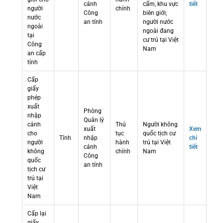
cảnh
cấm, khu vực
tiết
người
chính
Công
biên giới;
nước
an tỉnh
người nước
ngoài
ngoài đang
tại
cư trú tại Việt
Công
Nam
an cấp
tỉnh
Cấp
giấy
phép
xuất
Phòng
nhập
Quản lý
cảnh
Thủ
Người không
xuất
Xem
cho
tục
quốc tịch cư
Tỉnh
nhập
chi
người
hành
trú tại Việt
cảnh
tiết
không
chính
Nam
Công
quốc
an tỉnh
tịch cư
trú tại
Việt
Nam
Cấp lại
giấy