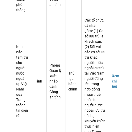
phổ
an tỉnh
thông
Các tổ chức,
cá nhân
gồm: (1) Cơ
sở lưu trú là
khách sạn,
Khai
(2) Đối với
báo
các cơ sở lưu
tạm trú
trú khác;
cho
người nước
Phòng
người
ngoài cư trú
Quản lý
nước
Thủ
tại Việt Nam;
xuất
Xem
ngoài
tục
người đứng
Tỉnh
nhập
chi
tại Việt
hành
tên trong
cảnh
tiết
Nam
chính
hợp đồng
Công
qua
mua/thuê
an tỉnh
Trang
nhà cho
thông
người nước
tin điện
ngoài lưu trú
tử
dài hạn
khuyến khích
thực hiện
qua Trang