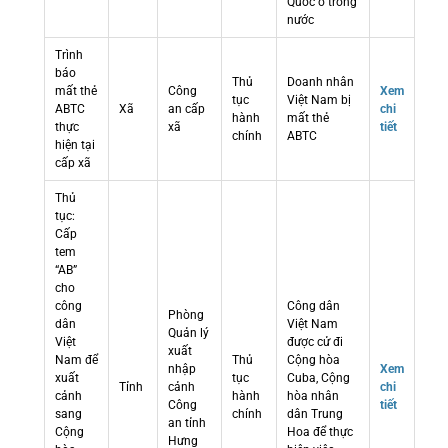
Quốc ở trong
nước
Trình
báo
Thủ
Doanh nhân
mất thẻ
Công
Xem
tục
Việt Nam bị
ABTC
Xã
an cấp
chi
hành
mất thẻ
thực
xã
tiết
chính
ABTC
hiện tại
cấp xã
Thủ
tục:
Cấp
tem
“AB”
cho
công
Công dân
Phòng
dân
Việt Nam
Quản lý
Việt
được cử đi
xuất
Nam để
Thủ
Cộng hòa
nhập
Xem
xuất
tục
Cuba, Cộng
Tỉnh
cảnh
chi
cảnh
hành
hòa nhân
Công
tiết
sang
chính
dân Trung
an tỉnh
Cộng
Hoa để thực
Hưng