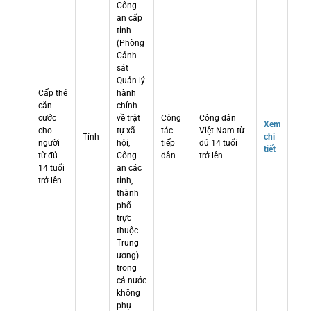
Công
an cấp
tỉnh
(Phòng
Cảnh
sát
Quản lý
Cấp thẻ
hành
căn
chính
cước
về trật
Công
Công dân
Xem
cho
tự xã
tác
Việt Nam từ
Tỉnh
chi
người
hội,
tiếp
đủ 14 tuổi
tiết
từ đủ
Công
dân
trở lên.
14 tuổi
an các
trở lên
tỉnh,
thành
phố
trực
thuộc
Trung
ương)
trong
cả nước
không
phụ