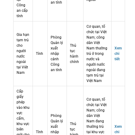
an tỉnh
Công
an cấp
tỉnh
Cơ quan, tổ
chức tại Việt
Gia hạn
Phòng
Nam; công
tạm trú
Quản lý
dân Việt
cho
Thủ
xuất
Nam thường
Xem
người
tục
Tỉnh
nhập
trú ở trong
chi
nước
hành
cảnh
nước và
tiết
ngoài
chính
Công
người nước
tại Việt
an tỉnh
ngoài đang
Nam
tạm trú tại
Việt Nam
Cấp
giấy
Cơ quan, tổ
phép
chức tại Việt
vào khu
Nam; công
vực
Phòng
dân Việt
cấm,
Quản lý
Nam đang
khu vực
Thủ
xuất
thường trú
Xem
biên
tục
Tỉnh
nhập
tại khu vực
chi
giới cho
hành