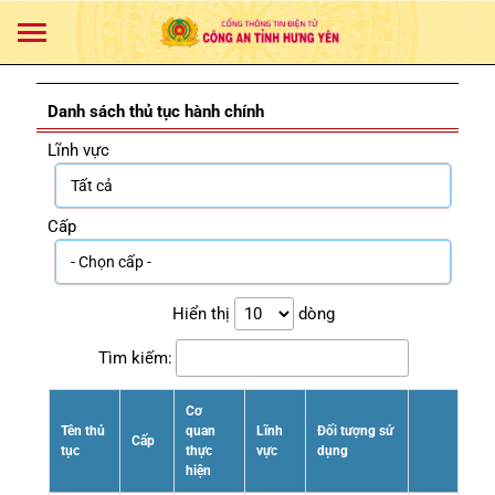
Danh sách thủ tục hành chính
Lĩnh vực
Cấp
Hiển thị
dòng
Tìm kiếm:
Cơ
Tên thủ
quan
Lĩnh
Đối tượng sử
Cấp
tục
thực
vực
dụng
hiện