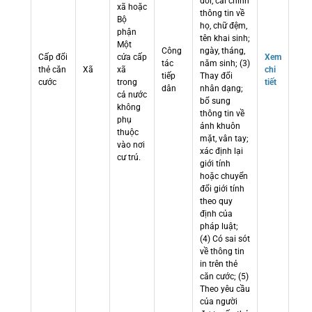
đổi, cải chính
xã hoặc
thông tin về
Bộ
họ, chữ đệm,
phận
tên khai sinh;
Một
Công
ngày, tháng,
Cấp đổi
cửa cấp
Xem
tác
năm sinh; (3)
thẻ căn
Xã
xã
chi
tiếp
Thay đổi
cước
trong
tiết
dân
nhân dạng;
cả nước
bổ sung
không
thông tin về
phụ
ảnh khuôn
thuộc
mặt, vân tay;
vào nơi
xác định lại
cư trú.
giới tính
hoặc chuyển
đổi giới tính
theo quy
định của
pháp luật;
(4) Có sai sót
về thông tin
in trên thẻ
căn cước; (5)
Theo yêu cầu
của người