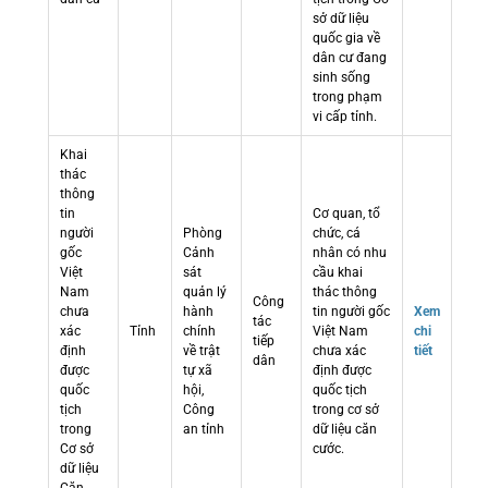
sở dữ liệu
quốc gia về
dân cư đang
sinh sống
trong phạm
vi cấp tỉnh.
Khai
thác
thông
tin
Cơ quan, tổ
người
Phòng
chức, cá
gốc
Cảnh
nhân có nhu
Việt
sát
cầu khai
Nam
quản lý
thác thông
Công
chưa
hành
tin người gốc
Xem
tác
xác
Tỉnh
chính
Việt Nam
chi
tiếp
định
về trật
chưa xác
tiết
dân
được
tự xã
định được
quốc
hội,
quốc tịch
tịch
Công
trong cơ sở
trong
an tỉnh
dữ liệu căn
Cơ sở
cước.
dữ liệu