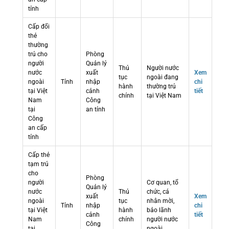
tỉnh
Cấp đổi
thẻ
thường
trú cho
Phòng
người
Quản lý
Thủ
Người nước
nước
xuất
Xem
tục
ngoài đang
ngoài
Tỉnh
nhập
chi
hành
thường trú
tại Việt
cảnh
tiết
chính
tại Việt Nam
Nam
Công
tại
an tỉnh
Công
an cấp
tỉnh
Cấp thẻ
tạm trú
cho
Phòng
người
Cơ quan, tổ
Quản lý
nước
Thủ
chức, cá
xuất
Xem
ngoài
tục
nhân mời,
Tỉnh
nhập
chi
tại Việt
hành
bảo lãnh
cảnh
tiết
Nam
chính
người nước
Công
tại
ngoài