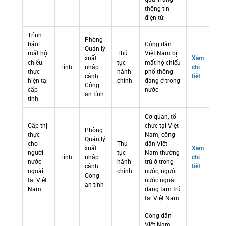
thông tin
điện tử.
Trình
Phòng
báo
Công dân
Quản lý
mất hộ
Thủ
Việt Nam bị
xuất
Xem
chiếu
tục
mất hộ chiếu
Tỉnh
nhập
chi
thực
hành
phổ thông
cảnh
tiết
hiện tại
chính
đang ở trong
Công
cấp
nước
an tỉnh
tỉnh
Cơ quan, tổ
Cấp thị
chức tại Việt
Phòng
thực
Nam; công
Quản lý
cho
Thủ
dân Việt
xuất
Xem
người
tục
Nam thường
Tỉnh
nhập
chi
nước
hành
trú ở trong
cảnh
tiết
ngoài
chính
nước, người
Công
tại Việt
nước ngoài
an tỉnh
Nam
đang tạm trú
tại Việt Nam
Công dân
Việt Nam