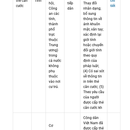
thẻ căn
Tỉnh
chi
hội,
tiếp
Thay đổi
cước
tiết
Công
dân
nhân dạng;
an các
bổ sung
tỉnh,
thông tin về
thành
ảnh khuôn
phố
mặt, vân tay;
trực
xác định lại
thuộc
giới tính
Trung
hoặc chuyển
ương)
đổi giới tính
trong
theo quy
cả nước
định của
không
pháp luật;
phụ
(4) Có sai sót
thuộc
về thông tin
vào nơi
in trên thẻ
cư trú.
căn cước; (5)
Theo yêu cầu
của người
được cấp thẻ
căn cước kh
Công dân
Việt Nam đã
Cơ
được cấp thẻ