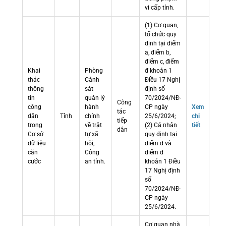
vi cấp tỉnh.
(1) Cơ quan,
tổ chức quy
định tại điểm
a, điểm b,
điểm c, điểm
Khai
Phòng
đ khoản 1
thác
Cảnh
Điều 17 Nghị
thông
sát
định số
tin
quản lý
70/2024/NĐ-
Công
công
hành
CP ngày
Xem
tác
dân
Tỉnh
chính
25/6/2024;
chi
tiếp
trong
về trật
(2) Cá nhân
tiết
dân
Cơ sở
tự xã
quy định tại
dữ liệu
hội,
điểm d và
căn
Công
điểm đ
cước
an tỉnh.
khoản 1 Điều
17 Nghị định
số
70/2024/NĐ-
CP ngày
25/6/2024.
Cơ quan nhà