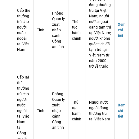
đang thường
Cấp thẻ
trú tại Việt
Phòng
thường
Nam; người
Quản lý
trú cho
Thủ
nước ngoài
xuất
Xem
người
tục
đang tạm trú
Tỉnh
nhập
chi
nước
hành
tại Việt Nam;
cảnh
tiết
ngoài
chính
người không
Công
tại Việt
quốc tịch đã
an tỉnh
Nam
tạm trú tại
Việt Nam từ
năm 2000
trở về trước
Cấp lại
thẻ
thường
trú cho
Phòng
người
Quản lý
Thủ
Người nước
nước
xuất
Xem
tục
ngoài đang
ngoài
Tỉnh
nhập
chi
hành
thường trú
tại Việt
cảnh
tiết
chính
tại Việt Nam
Nam
Công
tại
an tỉnh
Công
an cấp