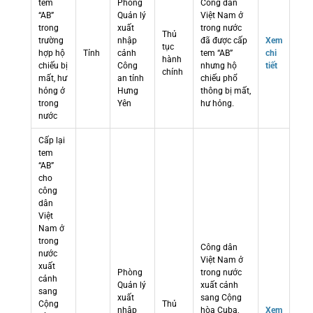
tem
Phòng
Công dân
“AB”
Quản lý
Việt Nam ở
trong
xuất
trong nước
Thủ
trường
nhập
đã được cấp
Xem
tục
hợp hộ
Tỉnh
cảnh
tem “AB”
chi
hành
chiếu bị
Công
nhưng hộ
tiết
chính
mất, hư
an tỉnh
chiếu phổ
hỏng ở
Hưng
thông bị mất,
trong
Yên
hư hỏng.
nước
Cấp lại
tem
“AB”
cho
công
dân
Việt
Nam ở
trong
Công dân
nước
Việt Nam ở
xuất
Phòng
trong nước
cảnh
Quản lý
xuất cảnh
sang
xuất
sang Cộng
Cộng
Thủ
nhập
hòa Cuba,
Xem