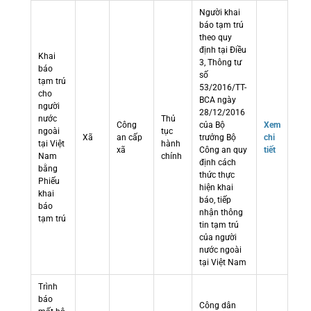
Người khai
báo tạm trú
theo quy
định tại Điều
Khai
3, Thông tư
báo
số
tạm trú
53/2016/TT-
cho
BCA ngày
người
28/12/2016
nước
Thủ
Công
của Bộ
Xem
ngoài
tục
Xã
an cấp
trưởng Bộ
chi
tại Việt
hành
xã
Công an quy
tiết
Nam
chính
định cách
bằng
thức thực
Phiếu
hiện khai
khai
báo, tiếp
báo
nhận thông
tạm trú
tin tạm trú
của người
nước ngoài
tại Việt Nam
Trình
báo
Công dân