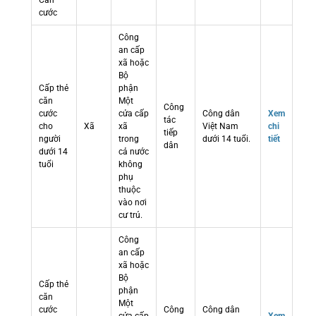
Căn
cước
Công
an cấp
xã hoặc
Bộ
Cấp thẻ
phận
căn
Một
Công
cước
cửa cấp
Công dân
Xem
tác
cho
Xã
xã
Việt Nam
chi
tiếp
người
trong
dưới 14 tuổi.
tiết
dân
dưới 14
cả nước
tuổi
không
phụ
thuộc
vào nơi
cư trú.
Công
an cấp
xã hoặc
Bộ
Cấp thẻ
phận
căn
Một
cước
Công
Công dân