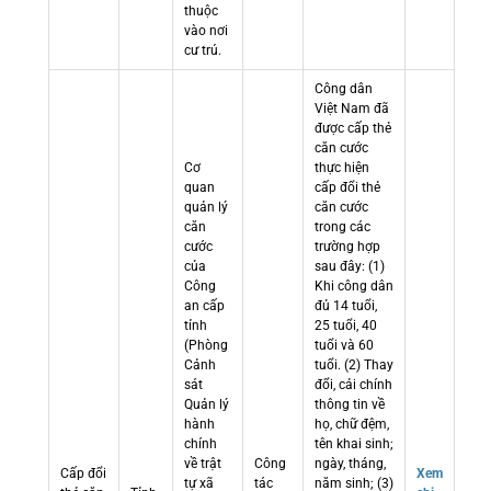
thuộc
vào nơi
cư trú.
Công dân
Việt Nam đã
được cấp thẻ
căn cước
Cơ
thực hiện
quan
cấp đổi thẻ
quản lý
căn cước
căn
trong các
cước
trường hợp
của
sau đây: (1)
Công
Khi công dân
an cấp
đủ 14 tuổi,
tỉnh
25 tuổi, 40
(Phòng
tuổi và 60
Cảnh
tuổi. (2) Thay
sát
đổi, cải chính
Quản lý
thông tin về
hành
họ, chữ đệm,
chính
tên khai sinh;
về trật
Công
ngày, tháng,
Cấp đổi
Xem
tự xã
tác
năm sinh; (3)