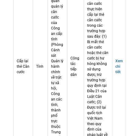
quan
căn cước
quản lý
thực hiện
căn
cấp lại thẻ
cước
căn cước
của
trong các
Công
trường hợp
an cấp
sau đây: (1)
tỉnh
Bị mất thẻ
(Phòng
căn cước
Cảnh
hoặc thẻ căn
sát
Công
cước bị hư
Cấp lại
Quản lý
Xem
tác
hỏng không
thẻ Căn
Tỉnh
hành
chi
tiếp
sử dụng
cước
chính
tiết
dân
được, trừ
về trật
trường hợp
tự xã
quy định tại
hội,
Điều 21 của
Công
Luật Căn
an các
cước; (2)
tỉnh,
Được trở lại
thành
quốc tịch
phố
Việt Nam
trực
theo quy
thuộc
định của
Trung
pháp luật về