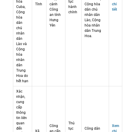
hòa
tục
Tỉnh
cảnh
Cộng hòa
chi
Cuba,
hành
Công
dân chủ
tiết
Cộng
chính
an tỉnh
nhân dân
hòa
Hưng
Lào, Cộng
dân
Yên
hòa nhân
chủ
dân Trung
nhân
Hoa.
dân
Lào và
Cộng
hòa
nhân
dân
Trung
Hoa do
hết hạn
Xác
nhận,
cung
cấp
thông
tin liên
quan
Thủ
Công
Xem
đến
tục
Công dân
Xã
an cấp
chi