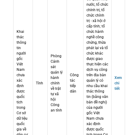
nước, tổ chức
chính trị, tổ
chức chính
trị - xã hội ở
cấp tỉnh; tổ
Khai
chức hành
thác
nghề công
thông
chứng, thừa
tin
phát lại và tổ
người
chức khác
Phòng
gốc
được giao
Cảnh
Việt
thực hiện các
sát
Nam
dịch vụ công
quản lý
chưa
Công
trên địa bàn
hành
Xem
xác
tác
quản lý có
Tỉnh
chính
chi
định
tiếp
nhu cầu khai
về trật
tiết
được
dân
thác thông
tự xã
quốc
tin (bằng văn
hội
tịch
bản đề nghị)
Công
trong
của người
an tỉnh
Cơ sở
gốc Việt
dữ liệu
Nam chưa
quốc
xác định
gia về
được quốc
dân cư
tịch trong Cơ