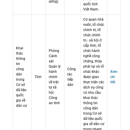
ương).
quốc tịch
Việt Nam.
Cơ quan nhà
nước, tổ chức
chính trị, tổ
chức chính
trị - xã hội ở
cấp tỉnh; tổ
Khai
Phòng
chức hành
thác
Cảnh
nghề công
thông
sát
chứng, thừa
tin
Quản lý
phát lại và tổ
công
Công
hành
chức khác
Xem
dân
tác
Tỉnh
chính
được giao
chi
trong
tiếp
về trật
thực hiện các
tiết
Cơ sở
dân
tự xã
dịch vụ công
dữ liệu
hội
có nhu cầu
quốc
Công
khai thác
gia về
an tỉnh
thông tin
dân cư
công dân
trong Cơ sở
dữ liệu quốc
gia về dân cư
trong phạm