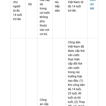
cửa cấp
Xem
cho
tác
Việt Nam từ
Xã
xã
chi
người
tiếp
đủ 14 tuổi
trong
tiết
từ đủ
dân
trở lên.
cả nước
14 tuổi
không
trở lên
phụ
thuộc
vào nơi
cư trú.
Công dân
Việt Nam đã
được cấp thẻ
căn cước
thực hiện
cấp đổi thẻ
căn cước
trong các
trường hợp
sau đây: (1)
Khi công dân
đủ 14 tuổi,
25 tuổi, 40
tuổi và 60
Công
tuổi; (2) Thay
an cấp