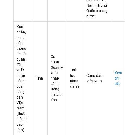
biên giới Việt
Nam - Trung
Quốc ở trong
nước
Xác
nhận,
cung
cấp
thông
tin liên
Cơ
quan
quan
đến
Quản lý
xuất
Thủ
xuất
Xem
nhập
tục
Công dân
Tỉnh
nhập
chi
cảnh
hành
Việt Nam
cảnh
tiết
của
chính
Công
công
an cấp
dân
tỉnh
Việt
Nam
(thực
hiện tại
cấp
tỉnh)