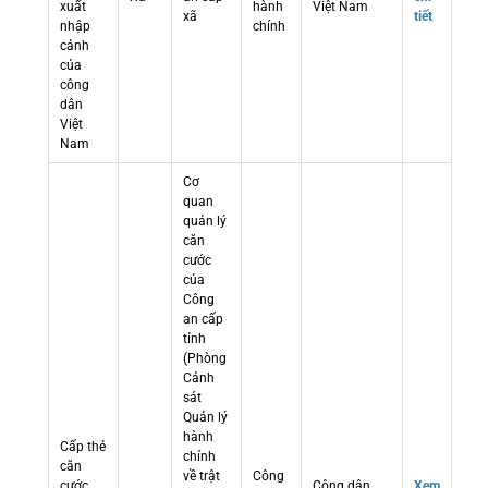
xuất
hành
Việt Nam
xã
tiết
nhập
chính
cảnh
của
công
dân
Việt
Nam
Cơ
quan
quản lý
căn
cước
của
Công
an cấp
tỉnh
(Phòng
Cảnh
sát
Quản lý
hành
Cấp thẻ
chính
căn
về trật
Công
cước
Công dân
Xem