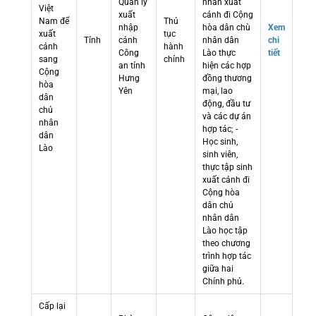
Quản lý
nhân xuất
Việt
xuất
cảnh đi Cộng
Nam để
Thủ
nhập
hòa dân chù
Xem
xuất
tục
Tỉnh
cảnh
nhân dân
chi
cảnh
hành
Công
Lào thực
tiết
sang
chính
an tỉnh
hiện các hợp
Cộng
Hưng
đồng thương
hòa
Yên
mại, lao
dân
động, đầu tư
chủ
và các dự án
nhân
hợp tác; -
dân
Học sinh,
Lào
sinh viên,
thực tập sinh
xuất cảnh đi
Cộng hòa
dân chủ
nhân dân
Lào học tập
theo chương
trình hợp tác
giữa hai
Chính phủ.
Cấp lại