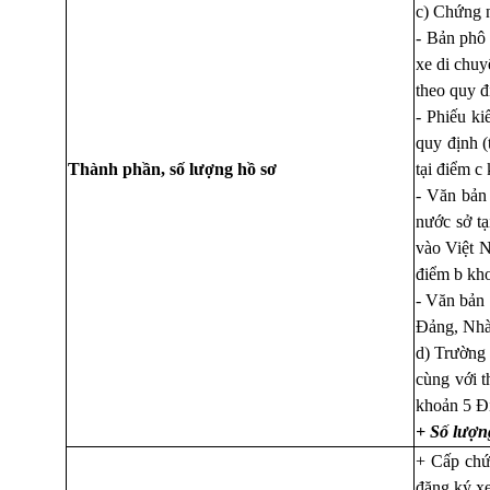
c) Chứng n
- Bản phô 
xe di chuy
theo quy đ
- Phiếu ki
quy định (
Thành phần, số lượng hồ sơ
tại điểm c
- Văn bản
nước sở tạ
vào Việt N
điểm b kho
- Văn bản 
Đảng, Nhà 
d) Trường 
cùng với t
khoản 5 Đi
+ Số lượn
+ Cấp chứn
đăng ký xe