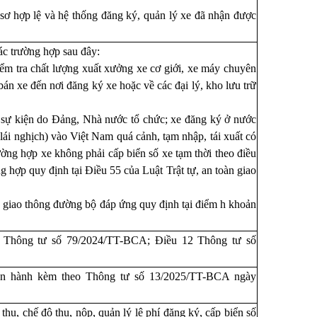
 sơ hợp lệ và hệ thống đăng ký, quản lý xe đã nhận được
ác trường hợp sau đây:
iểm tra chất lượng xuất xưởng xe cơ giới, xe máy chuyên
án xe đến nơi đăng ký xe hoặc về các đại lý, kho lưu trữ
c sự kiện do Đảng, Nhà nước tổ chức; xe đăng ký ở nước
lái nghịch) vào Việt Nam quá cảnh, tạm nhập, tái xuất có
trường hợp xe không phải cấp biển số xe tạm thời theo điều
 hợp quy định tại Điều 55 của Luật Trật tự, an toàn giao
a giao thông đường bộ đáp ứng quy định tại điểm h khoản
 4 Thông tư số 79/2024/TT-BCA; Điều 12 Thông tư số
an hành kèm theo Thông tư số
13/2025/TT-BCA ngày
, chế độ thu, nộp, quản lý lệ phí đăng ký, cấp biển số