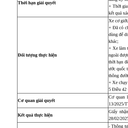
Thời hạn giải quyết
+ Thời gia
kết quả xá
Xe cơ giới
+ Đã có ch
dùng để di
khác;
+ Xe làm t
Đối tượng thực hiện
ngoài được
thời hạn đ
ước quốc t
thông đườ
+ Xe chạy 
5 Điều 42 
Cơ quan l
Cơ quan giải quyết
13/2025/
Giấy nhậ
Kết quả thực hiện
28/02/202
-
Thông tư