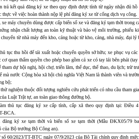
n trả kết quả đăng ký xe theo quy định được tính từ ngày nhận đủ hồ
c thực về việc hoàn thành nộp lệ phí đăng ký xe từ cổng dịch vụ công.
, xe máy chuyên dùng được cấp biển số xe và đăng ký tạm thời trong c
ứng nhận chất lượng an toàn kỹ thuật và bảo vệ môi trường, phiếu k
 chuyển từ nhà máy đến kho, cảng hoặc từ kho, cảng, nhà máy, đại lý b
hủ tục thu hồi để tái xuất hoặc chuyển quyền sở hữu; xe phục vụ cá
 cơ quan thẩm quyền cho phép bao gồm cả xe có tay lái bên phải (tay 
ể tham dự hội nghị, hội chợ, triển lãm, thể dục, thể thao, du lịch; trừ 
ế mà nước Cộng hòa xã hội chủ nghĩa Việt Nam là thành viên và trường
ng bộ;
thử nghiệm thuộc đối tượng nghiên cứu phát triển có nhu cầu tham gi
của Luật Trật tự, an toàn giao thông đường bộ.
àm thủ tục đăng ký xe cấp tỉnh, cấp xã theo quy định tại: Điều
TT-BCA
.
n đăng ký xe tạm thời và biển số xe tạm thời (Mẫu ĐKX05/79 b
5
của Bộ trưởng Bộ Công an).
 số 60/2023/TT-BTC ngày 07/9/2023 của Bộ Tài chính quy định mức thu