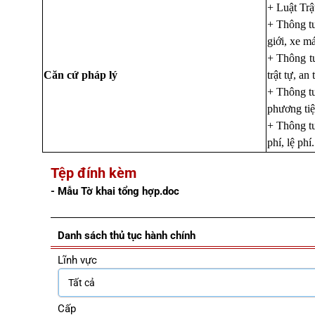
+ Luật Trậ
+ Thông t
giới, xe m
+ Thông t
Căn cứ pháp lý
trật tự, a
+ Thông tư
phương tiệ
+
Thông tư
phí, lệ phí.
Tệp đính kèm
- Mẫu Tờ khai tổng hợp.doc
Danh sách thủ tục hành chính
Lĩnh vực
Cấp