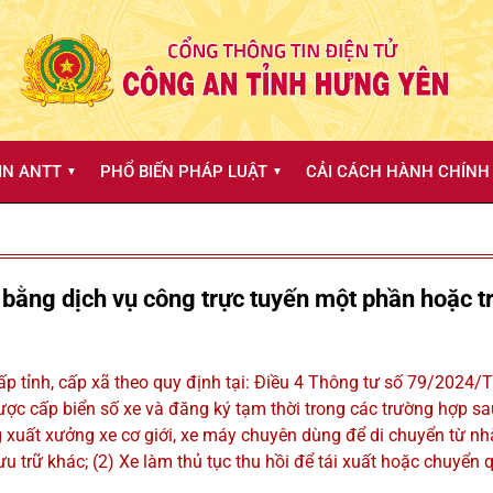
IN ANTT
PHỔ BIẾN PHÁP LUẬT
CẢI CÁCH HÀNH CHÍNH 
▼
▼
 bằng dịch vụ công trực tuyến một phần hoặc trự
ấp tỉnh, cấp xã theo quy định tại: Điều 4 Thông tư số 79/2024
ợc cấp biển số xe và đăng ký tạm thời trong các trường hợp sa
ng xuất xưởng xe cơ giới, xe máy chuyên dùng để di chuyển từ n
lưu trữ khác; (2) Xe làm thủ tục thu hồi để tái xuất hoặc chuyể