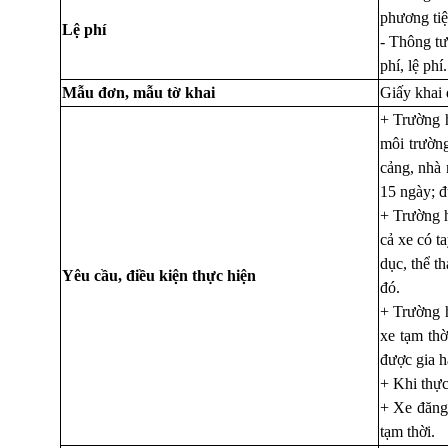
phương tiệ
Lệ phí
-
Thông tư
phí, lệ phí.
Mẫu đơn, mẫu tờ khai
Giấy khai
+ Trường h
môi trường
cảng, nhà 
15 ngày; đ
+ Trường 
cả xe có t
dục, thể t
Yêu cầu, điều kiện thực hiện
đó.
+ Trường 
xe tạm thờ
được gia h
+ Khi thực
+ Xe đăng 
tạm thời.