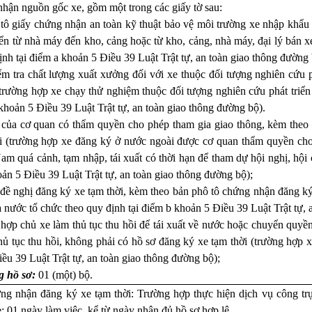
hận nguồn gốc xe, gồm một trong các giấy tờ sau:
tô giấy chứng nhận an toàn kỹ thuật bảo vệ môi trường xe nhập khẩu 
ển từ nhà máy đến kho, cảng hoặc từ kho, cảng, nhà máy, đại lý bán xe
ịnh tại điểm a khoản 5 Điều 39 Luật Trật tự, an toàn giao thông đường 
ểm tra chất lượng xuất xưởng đối với xe thuộc đối tượng nghiên cứu 
trường hợp xe chạy thử nghiệm thuộc đối tượng nghiên cứu phát triể
 khoản 5 Điều 39 Luật Trật tự, an toàn giao thông đường bộ).
 của cơ quan có thẩm quyền cho phép tham gia giao thông, kèm theo
i (trường hợp xe đăng ký ở nước ngoài được cơ quan thẩm quyền cho 
am quá cảnh, tạm nhập, tái xuất có thời hạn để tham dự hội nghị, hội ch
ản 5 Điều 39 Luật Trật tự, an toàn giao thông đường bộ);
đề nghị đăng ký xe tạm thời, kèm theo bản phô tô chứng nhận đăng ký
nước tổ chức theo quy định tại điểm b khoản 5 Điều 39 Luật Trật tự, 
hợp chủ xe làm thủ tục thu hồi để tái xuất về nước hoặc chuyển quyền
hủ tục thu hồi, không phải có hồ sơ đăng ký xe tạm thời (trường hợp xe
ều 39 Luật Trật tự, an toàn giao thông đường bộ);
g hồ sơ:
01 (một) bộ.
g nhận đăng ký xe tạm thời: Trường hợp thực hiện dịch vụ công trực
: 01 ngày làm việc, kể từ ngày nhận đủ hồ sơ hợp lệ.