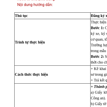
Nội dung hướng dẫn:
Thủ tục
Đăng ký x
Thực hiện 
Bước 1:
C
ký xe, ký 
cơ quan, t
Trình tự thực hiện
Trường hợp
trong mẫu 
Bước 2:
Sa
thời cho c
+ Kê khai 
Cách thức thực hiện
sơ trong g
+ Trả kết 
+ Thành p
a) Giấy k
Công an).
b) Giấy tờ