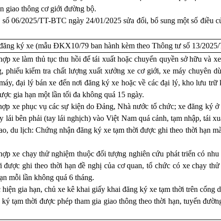
n giao thông cơ giới đường bộ.
 số 06/2025/TT-BTC ngày 24/01/2025 sửa đổi, bổ sung một số điều củ
 đăng ký xe (mẫu ĐKX10/79 ban hành kèm theo Thông tư số
13/2025
ợp xe làm thủ tục thu hồi để tái xuất hoặc chuyển quyền sở hữu và xe
, phiếu kiểm tra chất lượng xuất xưởng xe cơ giới, xe máy chuyên d
máy, đại lý bán xe đến nơi đăng ký xe hoặc về các đại lý, kho lưu trữ
ược gia hạn một lần tối đa không quá 15 ngày.
hợp xe phục vụ các sự kiện do Đảng, Nhà nước tổ chức; xe đăng ký 
ay lái bên phải (tay lái nghịch) vào Việt Nam quá cảnh, tạm nhập, tái xu
hao, du lịch: Chứng nhận đăng ký xe tạm thời được ghi theo thời hạn 
hợp xe chạy thử nghiệm thuộc đối tượng nghiên cứu phát triển có nh
i được ghi theo thời hạn đề nghị của cơ quan, tổ chức có xe chạy th
ạn mỗi lần không quá 6 tháng.
 hiện gia hạn,
chủ xe kê khai giấy khai đăng ký xe tạm thời trên cổng d
ký tạm thời được phép tham gia giao thông theo thời hạn, tuyến đườ