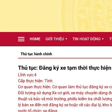
HOME
GIỚI THIỆU
TIN HOẠT ĐỘNG
T
▼
▼
Thủ tục hành chính
Thủ tục: Đăng ký xe tạm thời thực hiện
Lĩnh vực:4
Cấp thực hiện: Tỉnh
Cơ quan thực hiện: Cơ quan làm thủ tục đăng ký xe c
Đối tượng sử dụng:Xe cơ giới, xe máy chuyên dùng đư
thuật và bảo vệ môi trường, phiếu kiểm tra chất lượ
lý bán xe đến nơi đăng ký xe hoặc về các đại lý, kho 
nước tổ chức; xe đăng