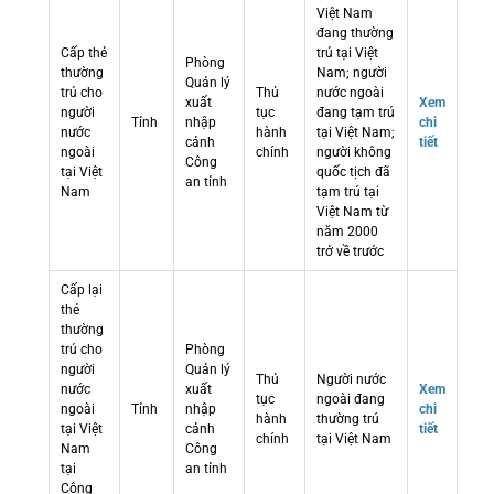
Việt Nam
đang thường
Cấp thẻ
trú tại Việt
Phòng
thường
Nam; người
Quản lý
trú cho
Thủ
nước ngoài
xuất
Xem
người
tục
đang tạm trú
Tỉnh
nhập
chi
nước
hành
tại Việt Nam;
cảnh
tiết
ngoài
chính
người không
Công
tại Việt
quốc tịch đã
an tỉnh
Nam
tạm trú tại
Việt Nam từ
năm 2000
trở về trước
Cấp lại
thẻ
thường
trú cho
Phòng
người
Quản lý
Thủ
Người nước
nước
xuất
Xem
tục
ngoài đang
ngoài
Tỉnh
nhập
chi
hành
thường trú
tại Việt
cảnh
tiết
chính
tại Việt Nam
Nam
Công
tại
an tỉnh
Công