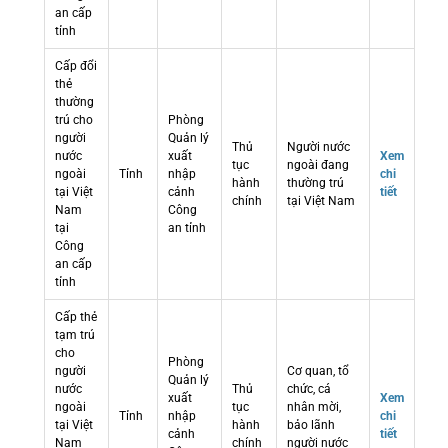
an cấp
tỉnh
Cấp đổi
thẻ
thường
trú cho
Phòng
người
Quản lý
Thủ
Người nước
nước
xuất
Xem
tục
ngoài đang
ngoài
Tỉnh
nhập
chi
hành
thường trú
tại Việt
cảnh
tiết
chính
tại Việt Nam
Nam
Công
tại
an tỉnh
Công
an cấp
tỉnh
Cấp thẻ
tạm trú
cho
Phòng
người
Cơ quan, tổ
Quản lý
nước
Thủ
chức, cá
xuất
Xem
ngoài
tục
nhân mời,
Tỉnh
nhập
chi
tại Việt
hành
bảo lãnh
cảnh
tiết
Nam
chính
người nước