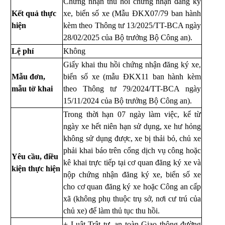
Chứng nhận thu hồi chứng nhận đăng ký
Kết quả thực
xe, biển số xe (Mẫu ĐKX07/79 ban hành
hiện
kèm theo Thông tư
13/2025/TT-BCA ngày
28/02/2025
của Bộ trưởng Bộ Công an).
Lệ phí
Không
Giấy khai thu hồi chứng nhận đăng ký xe,
Mẫu đơn,
biển số xe (mẫu ĐKX11 ban hành kèm
mẫu tờ khai
theo Thông tư 79/2024/TT-BCA ngày
15/11/2024 của Bộ trưởng Bộ Công an).
Trong thời hạn 07 ngày làm việc, kể từ
ngày xe hết niên hạn sử dụng, xe hư hỏng
không sử dụng được, xe bị thải bỏ, chủ xe
phải khai báo trên cổng dịch vụ công hoặc
Yêu cầu, điều
kê khai trực tiếp tại cơ quan đăng ký xe
và
kiện thực hiện
nộp chứng nhận đăng ký xe, biển số xe
cho cơ quan đăng ký xe hoặc Công an cấp
xã (không phụ thuộc trụ sở, nơi cư trú của
chủ xe) để làm thủ tục thu hồi.
+ Luật Trật tự, an toàn Giao thông đường