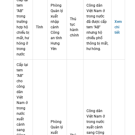
Cấp lại
tem
Phòng
Công dân
“AB”
Quản lý
Việt Nam ở
trong
xuất
trong nước
Thủ
trường
nhập
đã được cấp
Xem
tục
hợp hộ
Tỉnh
cảnh
tem “AB”
chi
hành
chiếu bị
Công
nhưng hộ
tiết
chính
mất, hư
an tỉnh
chiếu phổ
hỏng ở
Hưng
thông bị mất,
trong
Yên
hư hỏng.
nước
Cấp lại
tem
“AB”
cho
công
dân
Việt
Nam ở
trong
Công dân
nước
Việt Nam ở
xuất
Phòng
trong nước
cảnh
Quản lý
xuất cảnh
sang
xuất
sang Cộng