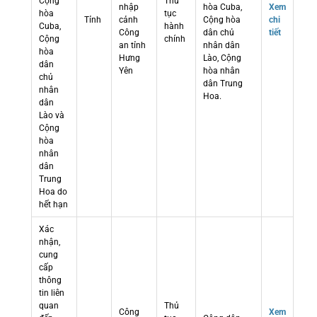
Cộng
Thủ
nhập
hòa Cuba,
Xem
hòa
tục
Tỉnh
cảnh
Cộng hòa
chi
Cuba,
hành
Công
dân chủ
tiết
Cộng
chính
an tỉnh
nhân dân
hòa
Hưng
Lào, Cộng
dân
Yên
hòa nhân
chủ
dân Trung
nhân
Hoa.
dân
Lào và
Cộng
hòa
nhân
dân
Trung
Hoa do
hết hạn
Xác
nhận,
cung
cấp
thông
tin liên
quan
Thủ
Công
Xem