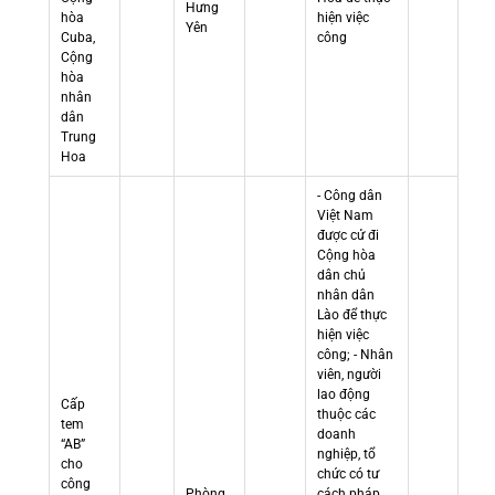
Hưng
hòa
hiện việc
Yên
Cuba,
công
Cộng
hòa
nhân
dân
Trung
Hoa
- Công dân
Việt Nam
được cử đi
Cộng hòa
dân chủ
nhân dân
Lào để thực
hiện việc
công; - Nhân
viên, người
lao động
Cấp
thuộc các
tem
doanh
“AB”
nghiệp, tổ
cho
chức có tư
công
Phòng
cách pháp