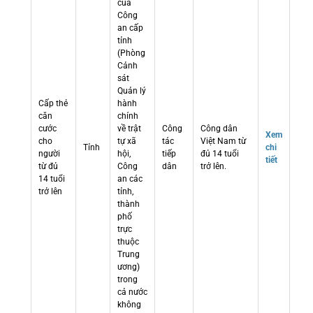
của
Công
an cấp
tỉnh
(Phòng
Cảnh
sát
Quản lý
Cấp thẻ
hành
căn
chính
cước
về trật
Công
Công dân
Xem
cho
tự xã
tác
Việt Nam từ
Tỉnh
chi
người
hội,
tiếp
đủ 14 tuổi
tiết
từ đủ
Công
dân
trở lên.
14 tuổi
an các
trở lên
tỉnh,
thành
phố
trực
thuộc
Trung
ương)
trong
cả nước
không