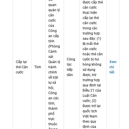
được cấp thẻ
quan
căn cước
quản lý
thực hiện
căn
cấp lại thẻ
cước
căn cước
của
trong các
Công
trường hợp
an cấp
sau đây: (1)
tỉnh
Bị mất thẻ
(Phòng
căn cước
Cảnh
hoặc thẻ căn
sát
Công
cước bị hư
Cấp lại
Quản lý
Xem
tác
hỏng không
thẻ Căn
Tỉnh
hành
chi
tiếp
sử dụng
cước
chính
tiết
dân
được, trừ
về trật
trường hợp
tự xã
quy định tại
hội,
Điều 21 của
Công
Luật Căn
an các
cước; (2)
tỉnh,
Được trở lại
thành
quốc tịch
phố
Việt Nam
trực
theo quy
thuộc
định của