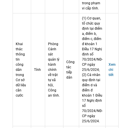
trong phạm
vi cấp tỉnh.
(1) Cơ quan,
tổ chức quy
định tại điểm
a, điểm b,
điểm c, điểm
Khai
Phòng
đ khoản 1
thác
Cảnh
Điều 17 Nghị
thông
sát
định số
tin
quản lý
70/2024/NĐ-
Công
công
hành
CP ngày
Xem
tác
dân
Tỉnh
chính
25/6/2024;
chi
tiếp
trong
về trật
(2) Cá nhân
tiết
dân
Cơ sở
tự xã
quy định tại
dữ liệu
hội,
điểm d và
căn
Công
điểm đ
cước
an tỉnh.
khoản 1 Điều
17 Nghị định
số
70/2024/NĐ-
CP ngày
25/6/2024.