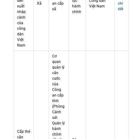
đến
tục
Công dân
Xã
an cấp
chi
xuất
hành
Việt Nam
xã
tiết
nhập
chính
cảnh
của
công
dân
Việt
Nam
Cơ
quan
quản lý
căn
cước
của
Công
an cấp
tỉnh
(Phòng
Cảnh
sát
Quản lý
hành
Cấp thẻ
chính
căn