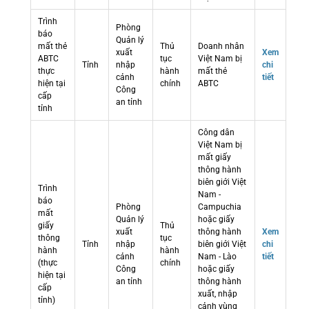
Trình
Phòng
báo
Quản lý
mất thẻ
Thủ
Doanh nhân
xuất
Xem
ABTC
tục
Việt Nam bị
Tỉnh
nhập
chi
thực
hành
mất thẻ
cảnh
tiết
hiện tại
chính
ABTC
Công
cấp
an tỉnh
tỉnh
Công dân
Việt Nam bị
mất giấy
thông hành
biên giới Việt
Trình
Nam -
báo
Phòng
Campuchia
mất
Quản lý
hoặc giấy
giấy
Thủ
xuất
thông hành
Xem
thông
tục
Tỉnh
nhập
biên giới Việt
chi
hành
hành
cảnh
Nam - Lào
tiết
(thực
chính
Công
hoặc giấy
hiện tại
an tỉnh
thông hành
cấp
xuất, nhập
tỉnh)
cảnh vùng