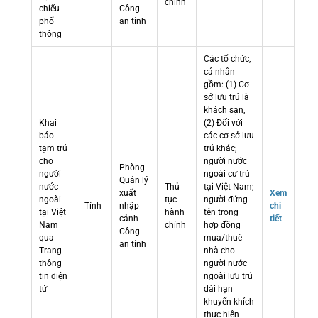
chính
chiếu
Công
phổ
an tỉnh
thông
Các tổ chức,
cá nhân
gồm: (1) Cơ
sở lưu trú là
khách sạn,
Khai
(2) Đối với
báo
các cơ sở lưu
tạm trú
trú khác;
cho
người nước
Phòng
người
ngoài cư trú
Quản lý
nước
Thủ
tại Việt Nam;
xuất
Xem
ngoài
tục
người đứng
Tỉnh
nhập
chi
tại Việt
hành
tên trong
cảnh
tiết
Nam
chính
hợp đồng
Công
qua
mua/thuê
an tỉnh
Trang
nhà cho
thông
người nước
tin điện
ngoài lưu trú
tử
dài hạn
khuyến khích
thực hiện