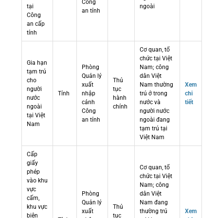
Công
tại
ngoài
an tỉnh
Công
an cấp
tỉnh
Cơ quan, tổ
chức tại Việt
Gia hạn
Phòng
Nam; công
tạm trú
Quản lý
dân Việt
cho
Thủ
xuất
Nam thường
Xem
người
tục
Tỉnh
nhập
trú ở trong
chi
nước
hành
cảnh
nước và
tiết
ngoài
chính
Công
người nước
tại Việt
an tỉnh
ngoài đang
Nam
tạm trú tại
Việt Nam
Cấp
giấy
Cơ quan, tổ
phép
chức tại Việt
vào khu
Nam; công
vực
Phòng
dân Việt
cấm,
Quản lý
Nam đang
khu vực
Thủ
xuất
thường trú
Xem
biên
tục