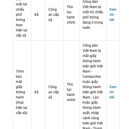
Công dân
mất hộ
Thủ
Việt Nam bị
chiếu
Công
Xem
tục
mất hộ chiếu
phổ
Xã
an cấp
chi
hành
phổ thông
thông
xã
tiết
chính
đang ở trong
thực
nước
hiện tại
cấp xã
Công dân
Việt Nam bị
mất giấy
thông hành
biên giới Việt
Trình
Nam -
báo
Campuchia
mất
hoặc giấy
Thủ
giấy
Công
thông hành
Xem
tục
thông
Xã
an cấp
biên giới Việt
chi
hành
hành
xã
Nam - Lào
tiết
chính
(thực
hoặc giấy
hiện tại
thông hành
cấp xã)
xuất, nhập
cảnh vùng
biên giới Việt
Nam - Trung