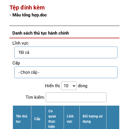
Tệp đính kèm
- Mẫu tổng hợp.doc
Danh sách thủ tục hành chính
Lĩnh vực
Cấp
Hiển thị
dòng
Tìm kiếm:
Cơ
Tên thủ
quan
Lĩnh
Đối tượng sử
Cấp
tục
thực
vực
dụng
hiện