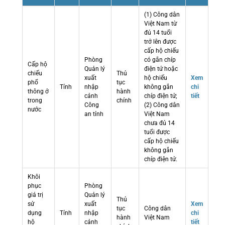
(1) Công dân
Việt Nam từ
đủ 14 tuổi
trở lên được
cấp hộ chiếu
Phòng
có gắn chíp
Cấp hộ
Quản lý
điện tử hoặc
chiếu
Thủ
xuất
hộ chiếu
Xem
phổ
tục
Tỉnh
nhập
không gắn
chi
thông ở
hành
cảnh
chíp điện tử;
tiết
trong
chính
Công
(2) Công dân
nước
an tỉnh
Việt Nam
chưa đủ 14
tuổi được
cấp hộ chiếu
không gắn
chíp điện tử.
Khôi
phục
Phòng
giá trị
Quản lý
Thủ
sử
xuất
Xem
tục
Công dân
dụng
Tỉnh
nhập
chi
hành
Việt Nam
hộ
cảnh
tiết