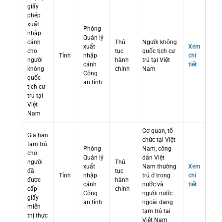
giấy
phép
xuất
Phòng
nhập
Quản lý
cảnh
Thủ
Người không
xuất
Xem
cho
tục
quốc tịch cư
Tỉnh
nhập
chi
người
hành
trú tại Việt
cảnh
tiết
không
chính
Nam
Công
quốc
an tỉnh
tịch cư
trú tại
Việt
Nam
Cơ quan, tổ
Gia hạn
chức tại Việt
tạm trú
Phòng
Nam, công
cho
Quản lý
dân Việt
người
Thủ
xuất
Nam thường
Xem
đã
tục
Tỉnh
nhập
trú ở trong
chi
được
hành
cảnh
nước và
tiết
cấp
chính
Công
người nước
giấy
an tỉnh
ngoài đang
miễn
tạm trú tại
thị thực
Việt Nam