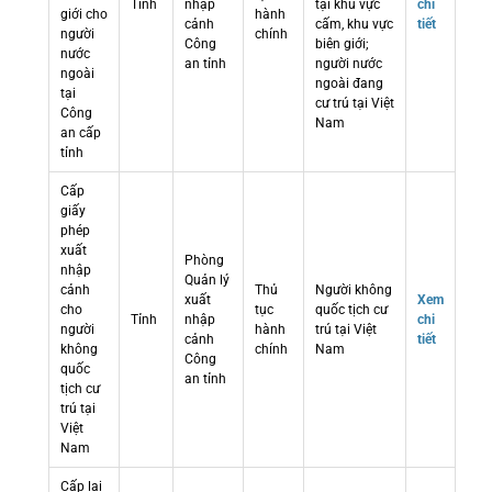
Tỉnh
nhập
tại khu vực
chi
giới cho
hành
cảnh
cấm, khu vực
tiết
người
chính
Công
biên giới;
nước
an tỉnh
người nước
ngoài
ngoài đang
tại
cư trú tại Việt
Công
Nam
an cấp
tỉnh
Cấp
giấy
phép
xuất
Phòng
nhập
Quản lý
cảnh
Thủ
Người không
xuất
Xem
cho
tục
quốc tịch cư
Tỉnh
nhập
chi
người
hành
trú tại Việt
cảnh
tiết
không
chính
Nam
Công
quốc
an tỉnh
tịch cư
trú tại
Việt
Nam
Cấp lại