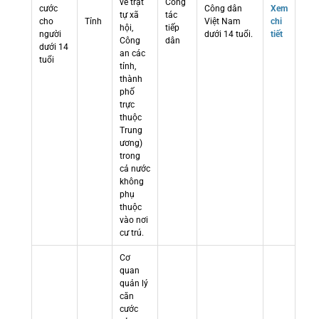
về trật
Công
cước
Công dân
Xem
tự xã
tác
cho
Tỉnh
Việt Nam
chi
hội,
tiếp
người
dưới 14 tuổi.
tiết
Công
dân
dưới 14
an các
tuổi
tỉnh,
thành
phố
trực
thuộc
Trung
ương)
trong
cả nước
không
phụ
thuộc
vào nơi
cư trú.
Cơ
quan
quản lý
căn
cước