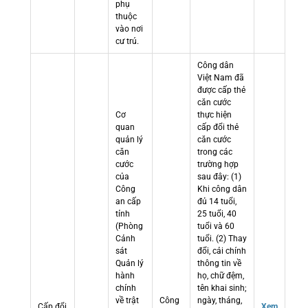
phụ
thuộc
vào nơi
cư trú.
Công dân
Việt Nam đã
được cấp thẻ
căn cước
Cơ
thực hiện
quan
cấp đổi thẻ
quản lý
căn cước
căn
trong các
cước
trường hợp
của
sau đây: (1)
Công
Khi công dân
an cấp
đủ 14 tuổi,
tỉnh
25 tuổi, 40
(Phòng
tuổi và 60
Cảnh
tuổi. (2) Thay
sát
đổi, cải chính
Quản lý
thông tin về
hành
họ, chữ đệm,
chính
tên khai sinh;
về trật
Công
ngày, tháng,
Cấp đổi
Xem