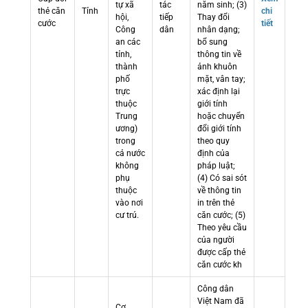
tự xã
tác
năm sinh; (3)
thẻ căn
Tỉnh
chi
hội,
tiếp
Thay đổi
cước
tiết
Công
dân
nhân dạng;
an các
bổ sung
tỉnh,
thông tin về
thành
ảnh khuôn
phố
mặt, vân tay;
trực
xác định lại
thuộc
giới tính
Trung
hoặc chuyển
ương)
đổi giới tính
trong
theo quy
cả nước
định của
không
pháp luật;
phụ
(4) Có sai sót
thuộc
về thông tin
vào nơi
in trên thẻ
cư trú.
căn cước; (5)
Theo yêu cầu
của người
được cấp thẻ
căn cước kh
Công dân
Việt Nam đã
Cơ