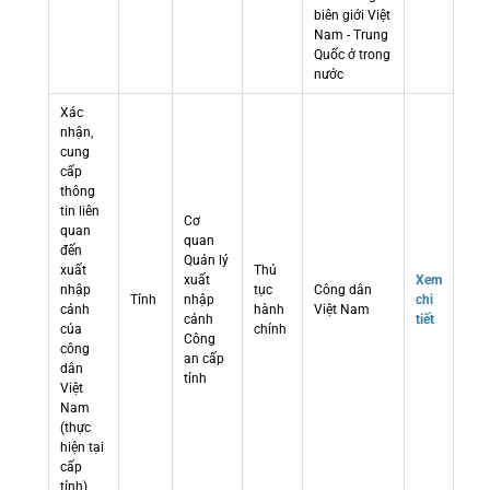
biên giới Việt
Nam - Trung
Quốc ở trong
nước
Xác
nhận,
cung
cấp
thông
tin liên
Cơ
quan
quan
đến
Quản lý
xuất
Thủ
xuất
Xem
nhập
tục
Công dân
Tỉnh
nhập
chi
cảnh
hành
Việt Nam
cảnh
tiết
của
chính
Công
công
an cấp
dân
tỉnh
Việt
Nam
(thực
hiện tại
cấp
tỉnh)