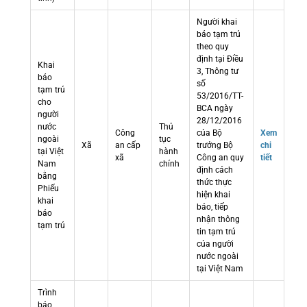
Người khai
báo tạm trú
theo quy
định tại Điều
Khai
3, Thông tư
báo
số
tạm trú
53/2016/TT-
cho
BCA ngày
người
28/12/2016
nước
Thủ
Công
của Bộ
Xem
ngoài
tục
Xã
an cấp
trưởng Bộ
chi
tại Việt
hành
xã
Công an quy
tiết
Nam
chính
định cách
bằng
thức thực
Phiếu
hiện khai
khai
báo, tiếp
báo
nhận thông
tạm trú
tin tạm trú
của người
nước ngoài
tại Việt Nam
Trình
báo