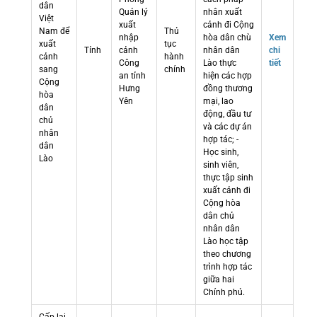
dân
Quản lý
nhân xuất
Việt
xuất
cảnh đi Cộng
Nam để
Thủ
nhập
hòa dân chù
Xem
xuất
tục
Tỉnh
cảnh
nhân dân
chi
cảnh
hành
Công
Lào thực
tiết
sang
chính
an tỉnh
hiện các hợp
Cộng
Hưng
đồng thương
hòa
Yên
mại, lao
dân
động, đầu tư
chủ
và các dự án
nhân
hợp tác; -
dân
Học sinh,
Lào
sinh viên,
thực tập sinh
xuất cảnh đi
Cộng hòa
dân chủ
nhân dân
Lào học tập
theo chương
trình hợp tác
giữa hai
Chính phủ.