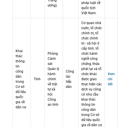
Trung
pháp luật về
ương).
quốc tịch
Việt Nam.
Cơ quan nhà
nước, tổ chức
chính trị, tổ
chức chính
trị - xã hội ở
cấp tỉnh; tổ
Khai
Phòng
chức hành
thác
Cảnh
nghề công
thông
sát
chứng, thừa
tin
Quản lý
phát lại và tổ
công
Công
hành
chức khác
Xem
dân
tác
Tỉnh
chính
được giao
chi
trong
tiếp
về trật
thực hiện các
tiết
Cơ sở
dân
tự xã
dịch vụ công
dữ liệu
hội
có nhu cầu
quốc
Công
khai thác
gia về
an tỉnh
thông tin
dân cư
công dân
trong Cơ sở
dữ liệu quốc
gia về dân cư