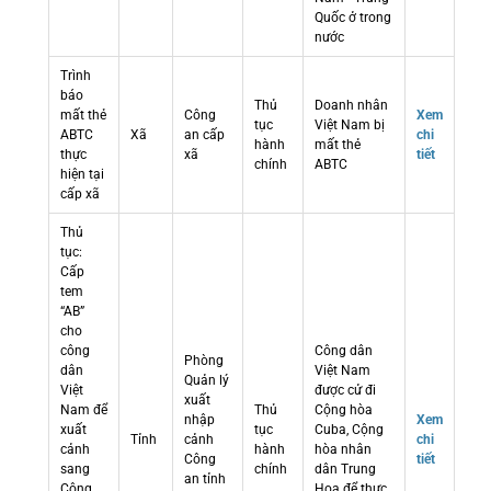
Quốc ở trong
nước
Trình
báo
Thủ
Doanh nhân
mất thẻ
Công
Xem
tục
Việt Nam bị
ABTC
Xã
an cấp
chi
hành
mất thẻ
thực
xã
tiết
chính
ABTC
hiện tại
cấp xã
Thủ
tục:
Cấp
tem
“AB”
cho
công
Công dân
Phòng
dân
Việt Nam
Quản lý
Việt
được cử đi
xuất
Nam để
Thủ
Cộng hòa
nhập
Xem
xuất
tục
Cuba, Cộng
Tỉnh
cảnh
chi
cảnh
hành
hòa nhân
Công
tiết
sang
chính
dân Trung
an tỉnh
Cộng
Hoa để thực