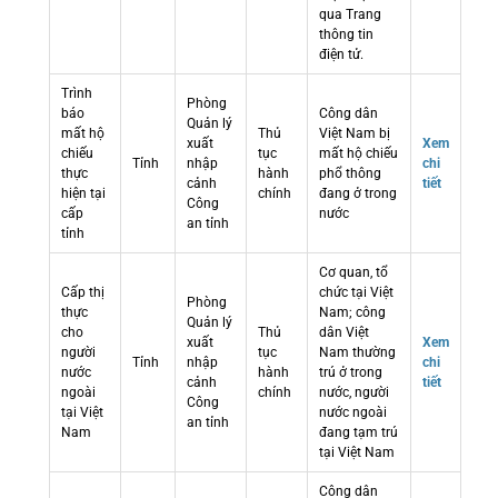
qua Trang
thông tin
điện tử.
Trình
Phòng
báo
Công dân
Quản lý
mất hộ
Thủ
Việt Nam bị
xuất
Xem
chiếu
tục
mất hộ chiếu
Tỉnh
nhập
chi
thực
hành
phổ thông
cảnh
tiết
hiện tại
chính
đang ở trong
Công
cấp
nước
an tỉnh
tỉnh
Cơ quan, tổ
Cấp thị
chức tại Việt
Phòng
thực
Nam; công
Quản lý
cho
Thủ
dân Việt
xuất
Xem
người
tục
Nam thường
Tỉnh
nhập
chi
nước
hành
trú ở trong
cảnh
tiết
ngoài
chính
nước, người
Công
tại Việt
nước ngoài
an tỉnh
Nam
đang tạm trú
tại Việt Nam
Công dân