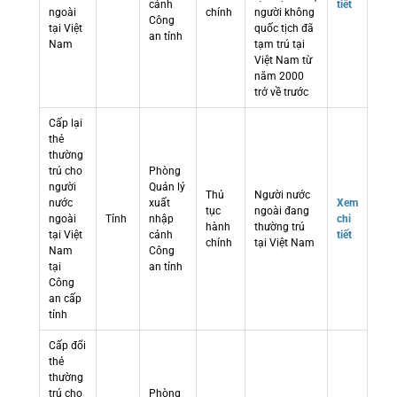
cảnh
tiết
ngoài
chính
người không
Công
tại Việt
quốc tịch đã
an tỉnh
Nam
tạm trú tại
Việt Nam từ
năm 2000
trở về trước
Cấp lại
thẻ
thường
trú cho
Phòng
người
Quản lý
Thủ
Người nước
nước
xuất
Xem
tục
ngoài đang
ngoài
Tỉnh
nhập
chi
hành
thường trú
tại Việt
cảnh
tiết
chính
tại Việt Nam
Nam
Công
tại
an tỉnh
Công
an cấp
tỉnh
Cấp đổi
thẻ
thường
trú cho
Phòng