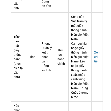
Công
cấp
an tỉnh
tỉnh
Công dân
Việt Nam bị
mất giấy
thông hành
biên giới Việt
Trình
Nam -
báo
Phòng
Campuchia
mất
Quản lý
hoặc giấy
giấy
Thủ
xuất
thông hành
Xem
thông
tục
Tỉnh
nhập
biên giới Việt
chi
hành
hành
cảnh
Nam - Lào
tiết
(thực
chính
Công
hoặc giấy
hiện tại
an tỉnh
thông hành
cấp
xuất, nhập
tỉnh)
cảnh vùng
biên giới Việt
Nam - Trung
Quốc ở trong
nước
Xác
nhận,