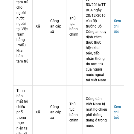
tạm trú
53/2016/TT-
cho
BCA ngày
người
28/12/2016
nước
Thủ
Công
của Bộ
Xem
ngoài
tục
Xã
an cấp
trưởng Bộ
chi
tại Việt
hành
xã
Công an quy
tiết
Nam
chính
định cách
bằng
thức thực
Phiếu
hiện khai
khai
báo, tiếp
báo
nhận thông
tạm trú
tin tạm trú
của người
nước ngoài
tại Việt Nam
Trình
báo
Công dân
mất hộ
Thủ
Việt Nam bị
chiếu
Công
Xem
tục
mất hộ chiếu
phổ
Xã
an cấp
chi
hành
phổ thông
thông
xã
tiết
chính
đang ở trong
thực
nước
hiện tại
cấp xã