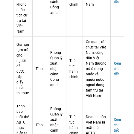
cảnh
tiết
không
chính
Nam
Công
quốc
an tỉnh
tịch cư
trú tại
Việt
Nam
Cơ quan, tổ
Gia hạn
chức tại Việt
tạm trú
Phòng
Nam, công
cho
Quản lý
dân Việt
người
Thủ
xuất
Nam thường
Xem
đã
tục
Tỉnh
nhập
trú ở trong
chi
được
hành
cảnh
nước và
tiết
cấp
chính
Công
người nước
giấy
an tỉnh
ngoài đang
miễn
tạm trú tại
thị thực
Việt Nam
Trình
Phòng
báo
Quản lý
mất thẻ
Thủ
Doanh nhân
xuất
Xem
ABTC
tục
Việt Nam bị
Tỉnh
nhập
chi
thực
hành
mất thẻ
cảnh
tiết
hiện tại
chính
ABTC