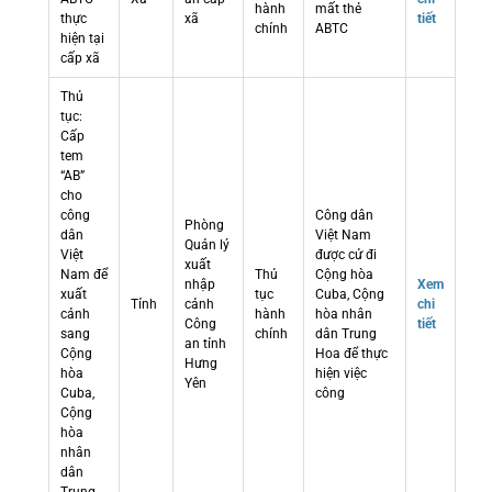
hành
mất thẻ
thực
xã
tiết
chính
ABTC
hiện tại
cấp xã
Thủ
tục:
Cấp
tem
“AB”
cho
công
Công dân
Phòng
dân
Việt Nam
Quản lý
Việt
được cử đi
xuất
Nam để
Thủ
Cộng hòa
nhập
Xem
xuất
tục
Cuba, Cộng
Tỉnh
cảnh
chi
cảnh
hành
hòa nhân
Công
tiết
sang
chính
dân Trung
an tỉnh
Cộng
Hoa để thực
Hưng
hòa
hiện việc
Yên
Cuba,
công
Cộng
hòa
nhân
dân