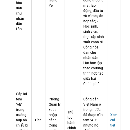
Hưng
đồng thương
hòa
Yên
mại, lao
dân
động, đầu tư
chủ
và các dự án
nhân
hợp tác; -
dân
Học sinh,
Lào
sinh viên,
thực tập sinh
xuất cảnh đi
Cộng hòa
dân chủ
nhân dân
Lào học tập
theo chương
trình hợp tác
giữa hai
Chính phủ.
Cấp lại
tem
Phòng
Công dân
“AB”
Quản lý
Việt Nam ở
trong
xuất
trong nước
Thủ
trường
nhập
đã được cấp
Xem
tục
hợp hộ
Tỉnh
cảnh
tem “AB”
chi
hành
chiếu bị
Công
nhưng hộ
tiết
chính