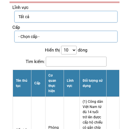
Lĩnh vực
Cấp
Hiển thị
dòng
Tìm kiếm:
Cơ
Tên thủ
quan
Lĩnh
Đối tượng sử
Cấp
tục
thực
vực
dụng
hiện
(1) Công dân
Việt Nam từ
đủ 14 tuổi
trở lên được
cấp hộ chiếu
Phòng
có gắn chíp