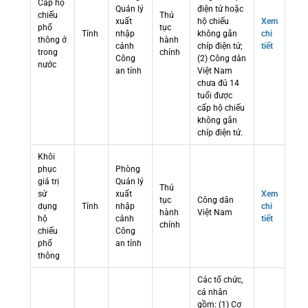
Cấp hộ
Quản lý
điện tử hoặc
chiếu
Thủ
xuất
hộ chiếu
Xem
phổ
tục
Tỉnh
nhập
không gắn
chi
thông ở
hành
cảnh
chíp điện tử;
tiết
trong
chính
Công
(2) Công dân
nước
an tỉnh
Việt Nam
chưa đủ 14
tuổi được
cấp hộ chiếu
không gắn
chíp điện tử.
Khôi
phục
Phòng
giá trị
Quản lý
Thủ
sử
xuất
Xem
tục
Công dân
dụng
Tỉnh
nhập
chi
hành
Việt Nam
hộ
cảnh
tiết
chính
chiếu
Công
phổ
an tỉnh
thông
Các tổ chức,
cá nhân
gồm: (1) Cơ