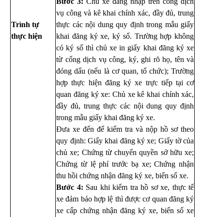
Bước 3:
Chủ xe đăng nhập trên cổng dịch
vụ công và kê khai chính xác, đầy đủ, trung
Trình tự
thực các nội dung quy định trong mẫu giấy
thực hiện
khai đăng ký xe, ký số. Trường hợp không
có ký số thì chủ xe in giấy khai đăng ký xe
từ cổng dịch vụ công, ký, ghi rõ họ, tên và
đóng dấu (nếu là cơ quan, tổ chức); Trường
hợp thực hiện đăng ký xe trực tiếp tại cơ
quan đăng ký xe: Chủ xe kê khai chính xác,
đầy đủ, trung thực các nội dung quy định
trong mẫu giấy khai đăng ký xe.
Đưa xe đến để kiểm tra và nộp hồ sơ theo
quy định: Giấy khai đăng ký xe; Giấy tờ của
chủ xe; Chứng từ chuyển quyền sở hữu xe;
Chứng từ lệ phí trước bạ xe; Chứng nhận
thu hồi chứng nhận đăng ký xe, biển số xe.
Bước 4:
Sau khi kiểm tra hồ sơ xe, thực tế
xe đảm bảo hợp lệ thì được cơ quan đăng ký
xe cấp chứng nhận đăng ký xe, biển số xe