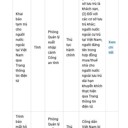
sở lưu trú là
khách sạn,
Khai
(2) Đối với
báo
các cơ sở lưu
tạm trú
trú khác;
cho
người nước
Phòng
người
ngoài cư trú
Quản lý
nước
Thủ
tại Việt Nam;
xuất
Xem
ngoài
tục
người đứng
Tỉnh
nhập
chi
tại Việt
hành
tên trong
cảnh
tiết
Nam
chính
hợp đồng
Công
qua
mua/thuê
an tỉnh
Trang
nhà cho
thông
người nước
tin điện
ngoài lưu trú
tử
dài hạn
khuyến khích
thực hiện
qua Trang
thông tin
điện tử.
Trình
Phòng
báo
Công dân
Quản lý
mất hộ
Thủ
Việt Nam bị