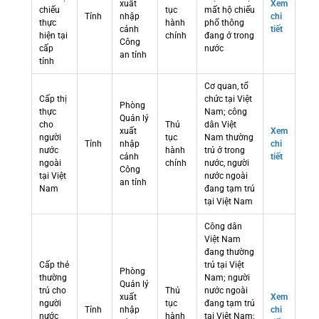
xuất
Xem
chiếu
tục
mất hộ chiếu
Tỉnh
nhập
chi
thực
hành
phổ thông
cảnh
tiết
hiện tại
chính
đang ở trong
Công
cấp
nước
an tỉnh
tỉnh
Cơ quan, tổ
Cấp thị
chức tại Việt
Phòng
thực
Nam; công
Quản lý
cho
Thủ
dân Việt
xuất
Xem
người
tục
Nam thường
Tỉnh
nhập
chi
nước
hành
trú ở trong
cảnh
tiết
ngoài
chính
nước, người
Công
tại Việt
nước ngoài
an tỉnh
Nam
đang tạm trú
tại Việt Nam
Công dân
Việt Nam
đang thường
Cấp thẻ
trú tại Việt
Phòng
thường
Nam; người
Quản lý
trú cho
Thủ
nước ngoài
xuất
Xem
người
tục
đang tạm trú
Tỉnh
nhập
chi
nước
hành
tại Việt Nam;