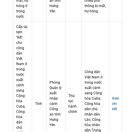
mất, hư
an tỉnh
chiếu phổ
hỏng ở
Hưng
thông bị mất,
trong
Yên
hư hỏng.
nước
Cấp lại
tem
“AB”
cho
công
dân
Việt
Nam ở
trong
Công dân
nước
Việt Nam ở
xuất
Phòng
trong nước
cảnh
Quản lý
xuất cảnh
sang
xuất
sang Cộng
Cộng
Thủ
nhập
hòa Cuba,
Xem
hòa
tục
Tỉnh
cảnh
Cộng hòa
chi
Cuba,
hành
Công
dân chủ
tiết
Cộng
chính
an tỉnh
nhân dân
hòa
Hưng
Lào, Cộng
dân
Yên
hòa nhân
chủ
dân Trung