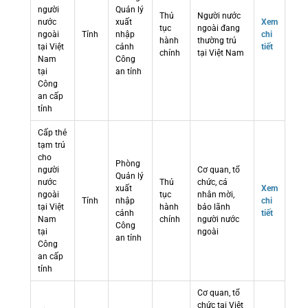
người
Quản lý
Thủ
Người nước
nước
xuất
Xem
tục
ngoài đang
ngoài
Tỉnh
nhập
chi
hành
thường trú
tại Việt
cảnh
tiết
chính
tại Việt Nam
Nam
Công
tại
an tỉnh
Công
an cấp
tỉnh
Cấp thẻ
tạm trú
cho
Phòng
người
Cơ quan, tổ
Quản lý
nước
Thủ
chức, cá
xuất
Xem
ngoài
tục
nhân mời,
Tỉnh
nhập
chi
tại Việt
hành
bảo lãnh
cảnh
tiết
Nam
chính
người nước
Công
tại
ngoài
an tỉnh
Công
an cấp
tỉnh
Cơ quan, tổ
chức tại Việt