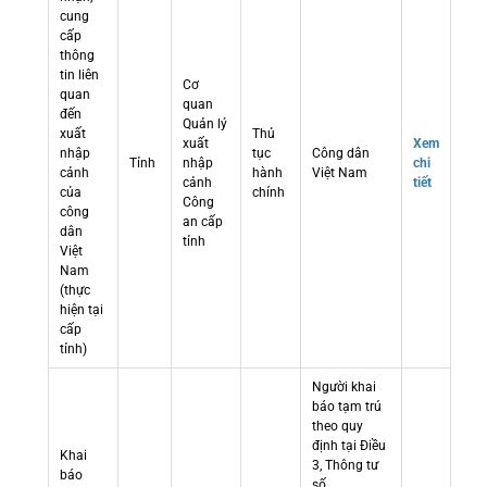
cung
cấp
thông
tin liên
Cơ
quan
quan
đến
Quản lý
xuất
Thủ
xuất
Xem
nhập
tục
Công dân
Tỉnh
nhập
chi
cảnh
hành
Việt Nam
cảnh
tiết
của
chính
Công
công
an cấp
dân
tỉnh
Việt
Nam
(thực
hiện tại
cấp
tỉnh)
Người khai
báo tạm trú
theo quy
định tại Điều
Khai
3, Thông tư
báo
số