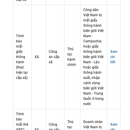
Công dân
Việt Nam bị
mất giấy
thông hành
biên giới Việt
Trình
Nam -
báo
Campuchia
mất
hoặc giấy
Thủ
giấy
Công
thông hành
Xem
tục
thông
Xã
an cấp
biên giới Việt
chi
hành
hành
xã
Nam - Lào
tiết
chính
(thực
hoặc giấy
hiện tại
thông hành
cấp xã)
xuất, nhập
cảnh vùng
biên giới Việt
Nam - Trung
Quốc ở trong
nước
Trình
báo
Thủ
Doanh nhân
mất thẻ
Công
Xem
tục
Việt Nam bị
ABTC
Xã
an cấp
chi