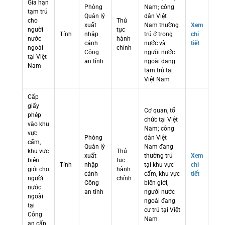
Gia hạn
Phòng
Nam; công
tạm trú
Quản lý
dân Việt
cho
Thủ
xuất
Nam thường
Xem
người
tục
Tỉnh
nhập
trú ở trong
chi
nước
hành
cảnh
nước và
tiết
ngoài
chính
Công
người nước
tại Việt
an tỉnh
ngoài đang
Nam
tạm trú tại
Việt Nam
Cấp
giấy
Cơ quan, tổ
phép
chức tại Việt
vào khu
Nam; công
vực
Phòng
dân Việt
cấm,
Quản lý
Nam đang
khu vực
Thủ
xuất
thường trú
Xem
biên
tục
Tỉnh
nhập
tại khu vực
chi
giới cho
hành
cảnh
cấm, khu vực
tiết
người
chính
Công
biên giới;
nước
an tỉnh
người nước
ngoài
ngoài đang
tại
cư trú tại Việt
Công
Nam
an cấp