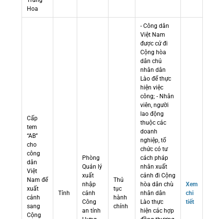
Trung
Hoa
- Công dân
Việt Nam
được cử đi
Cộng hòa
dân chủ
nhân dân
Lào để thực
hiện việc
công; - Nhân
viên, người
lao động
Cấp
thuộc các
tem
doanh
“AB”
nghiệp, tổ
cho
chức có tư
công
Phòng
cách pháp
dân
Quản lý
nhân xuất
Việt
xuất
cảnh đi Cộng
Nam để
Thủ
nhập
hòa dân chù
Xem
xuất
tục
Tỉnh
cảnh
nhân dân
chi
cảnh
hành
Công
Lào thực
tiết
sang
chính
an tỉnh
hiện các hợp
Cộng