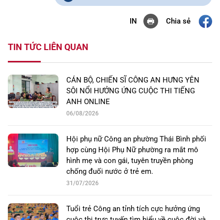
Chia sẻ
IN
TIN TỨC LIÊN QUAN
CÁN BỘ, CHIẾN SĨ CÔNG AN HƯNG YÊN
SÔI NỔI HƯỞNG ỨNG CUỘC THI TIẾNG
ANH ONLINE
06/08/2026
Hội phụ nữ Công an phường Thái Bình phối
hợp cùng Hội Phụ Nữ phường ra mắt mô
hình mẹ và con gái, tuyên truyền phòng
chống đuối nước ở trẻ em.
31/07/2026
Tuổi trẻ Công an tỉnh tích cực hưởng ứng
cuộc thi trực tuyến tìm hiểu về cuộc đời và