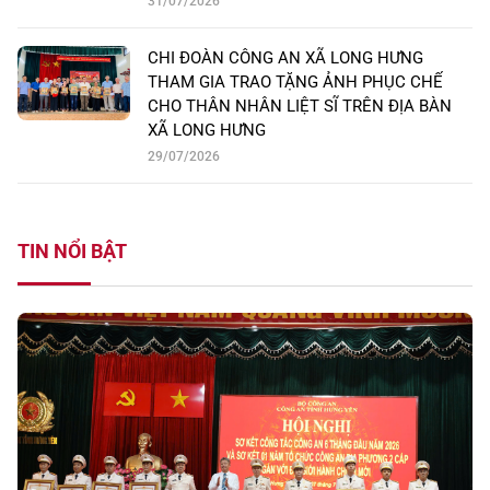
31/07/2026
CHI ĐOÀN CÔNG AN XÃ LONG HƯNG
THAM GIA TRAO TẶNG ẢNH PHỤC CHẾ
CHO THÂN NHÂN LIỆT SĨ TRÊN ĐỊA BÀN
XÃ LONG HƯNG
29/07/2026
TIN NỔI BẬT